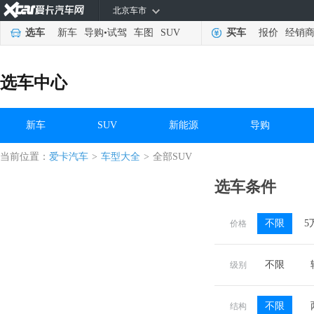
北京车市
选车
新车
导购
•
试驾
车图
SUV
买车
报价
经销
选车中心
新车
SUV
新能源
导购
当前位置：
爱卡汽车
>
车型大全
>
全部SUV
选车条件
不限
5
价格
不限
级别
不限
结构