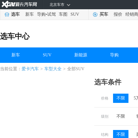
北京车市
选车
新车
导购
•
试驾
车图
SUV
买车
报价
经销
选车中心
新车
SUV
新能源
导购
当前位置：
爱卡汽车
>
车型大全
>
全部SUV
选车条件
不限
5
价格
不限
级别
不限
结构