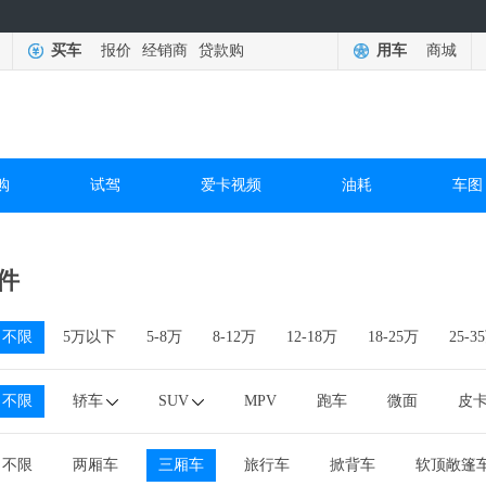
买车
报价
经销商
贷款购
用车
商城
购
试驾
爱卡视频
油耗
车图
件
不限
5万以下
5-8万
8-12万
12-18万
18-25万
25-3
不限
轿车
SUV
MPV
跑车
微面
皮
不限
两厢车
三厢车
旅行车
掀背车
软顶敞篷