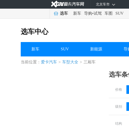
北京车市
选车
新车
导购
•
试驾
车图
SUV
选车中心
新车
SUV
新能源
导
当前位置：
爱卡汽车
>
车型大全
>
三厢车
选车条
价格
级别
结构