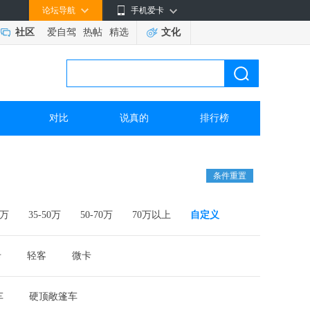
论坛导航
手机爱卡
社区
爱自驾
热帖
精选
文化
对比
说真的
排行榜
条件重置
5万
35-50万
50-70万
70万以上
自定义
卡
轻客
微卡
车
硬顶敞篷车