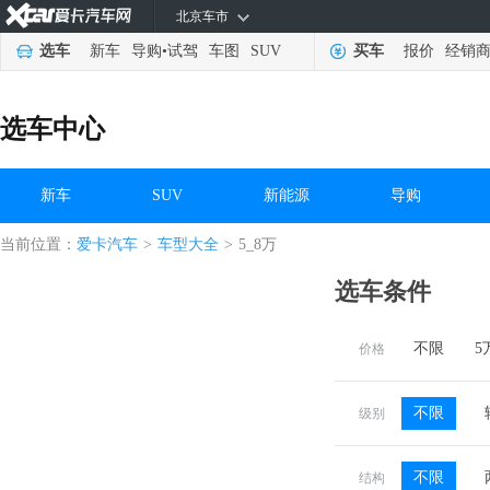
北京车市
选车
新车
导购
•
试驾
车图
SUV
买车
报价
经销
选车中心
新车
SUV
新能源
导购
当前位置：
爱卡汽车
>
车型大全
>
5_8万
选车条件
不限
5
价格
不限
级别
不限
结构