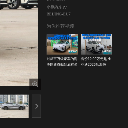
小鹏汽车P7
BEIJING-EU7
为你推荐视频
03:42
04:50
对标百万级豪车的海
售价12.99万元起 比
洋网新旗舰到底有多
亚迪2026款海狮
奢 比亚迪海豹08到
06DM-i到店
店