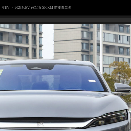
汉EV
>
2023款EV 冠军版 506KM 前驱尊贵型