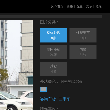
汉EV首页
|
价格
|
配置
|
文章
|
论坛
图片分类：
整体外观
外观细节
8张
33张
空间座椅
内饰
24张
51张
其它
4张
外观颜色：
时光灰(120张)
咨询车贷
二手车
猜你喜欢：