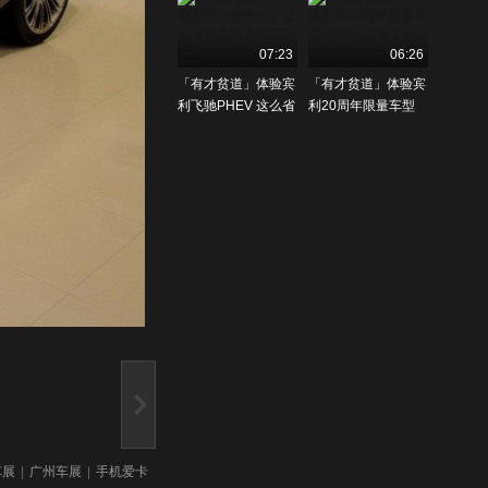
07:23
06:26
「有才贫道」体验宾
「有才贫道」体验宾
利飞驰PHEV 这么省
利20周年限量车型
油？怕是假宾利吧！
带你一次看个够
车展
|
广州车展
|
手机爱卡