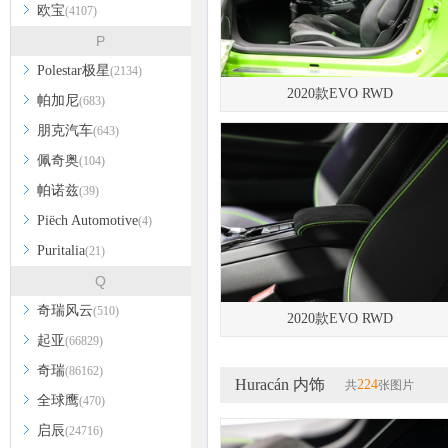
欧宝
(4107)
P
Polestar极星
(2134)
2020款EVO RWD
帕加尼
(683)
朋克汽车
(643)
佩奇奥
(104)
帕诺兹
(39)
Piëch Automotive
(4)
Puritalia
(21)
Q
奇瑞风云
(510)
2020款EVO RWD
起亚
(66829)
奇瑞
(86162)
Huracán 内饰
224
共
张图片
全球鹰
(470)
启辰
(24716)