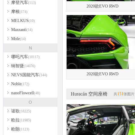
摩登汽车
(113)
2020款EVO RWD
摩根
(174)
MELKUS
(10)
Mazzanti
(14)
Mole
(14)
N
哪吒汽车
(10117)
纳智捷
(14076)
2020款EVO RWD
NEVS国能汽车
(144)
Noble
(172)
nanoFlowcell
(48)
Huracán 空间座椅
151
共
张图片
O
讴歌
(18225)
欧拉
(11985)
欧朗
(1123)