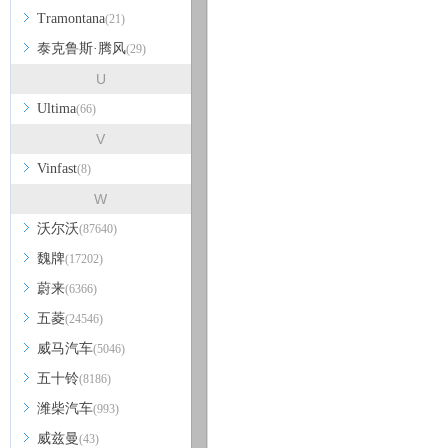
Tramontana
(21)
泰克鲁斯·腾风
(29)
U
Ultima
(66)
V
Vinfast
(8)
W
沃尔沃
(87640)
魏牌
(17202)
蔚来
(6366)
五菱
(24546)
威马汽车
(5046)
五十铃
(8186)
潍柴汽车
(993)
威兹曼
(43)