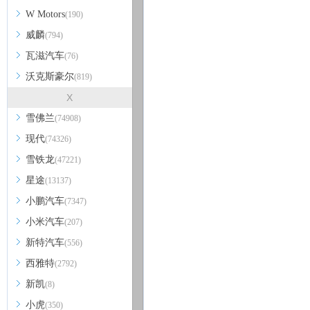
W Motors
(190)
威麟
(794)
瓦滋汽车
(76)
沃克斯豪尔
(819)
X
雪佛兰
(74908)
现代
(74326)
雪铁龙
(47221)
星途
(13137)
小鹏汽车
(7347)
小米汽车
(207)
新特汽车
(556)
西雅特
(2792)
新凯
(8)
小虎
(350)