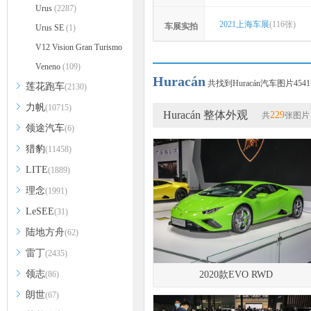
Urus
(2287)
2021上海车展
(116张)
车展实拍
Urus SE
(1)
V12 Vision Gran Turismo
(16)
Veneno
(109)
Huracán
共找到Huracán汽车图片454
莲花跑车
(2130)
力帆
(10715)
Huracán 整体外观
229
共
张图片
领途汽车
(6)
猎豹
(11458)
LITE
(1889)
理念
(1991)
LeSEE
(31)
陆地方舟
(62)
雷丁
(2435)
领志
(86)
2020款EVO RWD
朗世
(67)