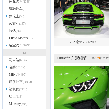
莲花汽车
(1363)
绿驰汽车
(21)
罗伦士
(58)
蓝旗亚
(187)
拉达
(86)
Lucid Motors
(67)
2020款EVO RWD
凌宝汽车
(1679)
M
Huracán 外观细节
379
共
张图片
马自达
(60374)
名爵
(37527)
MINI
(44495)
玛莎拉蒂
(20093)
迈凯伦
(7126)
猛士
(113)
Mansory
(605)