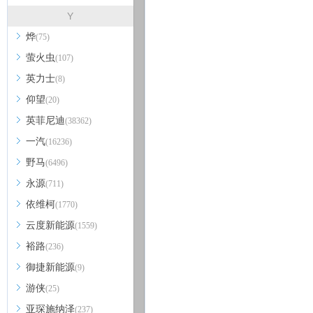
Y
烨
(75)
萤火虫
(107)
英力士
(8)
仰望
(20)
英菲尼迪
(38362)
一汽
(16236)
野马
(6496)
永源
(711)
依维柯
(1770)
云度新能源
(1559)
裕路
(236)
御捷新能源
(9)
游侠
(25)
亚琛施纳泽
(237)