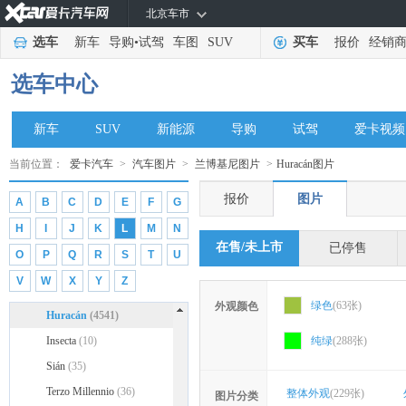
铃木
(29704)
北京车市
劳斯莱斯
(7904)
选车
新车
导购
•
试驾
车图
SUV
买车
报价
经销
兰博基尼
(10941)
选车中心
兰博基尼
(10941)
5-95 Zagato
(4)
新车
SUV
新能源
导购
试驾
爱卡视频
Asterion
(6)
Aventador
(2821)
当前位置：
爱卡汽车
>
汽车图片
>
兰博基尼图片
>
Huracán图片
Centenario
(228)
报价
图片
A
B
C
D
E
F
G
Egoista
(12)
H
I
J
K
L
M
N
Essenza SCV12
(118)
在售/未上市
已停售
O
P
Q
R
S
T
U
Estoque
(22)
V
W
X
Y
Z
Gallardo
(695)
绿色
(63张)
外观颜色
Huracán
(4541)
Insecta
(10)
纯绿
(288张)
Sián
(35)
Terzo Millennio
(36)
整体外观
(229张)
图片分类