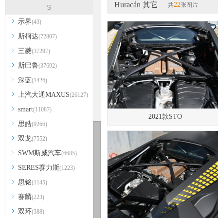
Huracán 其它
22
共
张图片
S
示界
(43)
斯柯达
(72807)
三菱
(37297)
斯巴鲁
(37692)
深蓝
(1426)
上汽大通MAXUS
(26127)
smart
(11087)
2021款STO
思皓
(9266)
双龙
(7552)
SWM斯威汽车
(6685)
SERES赛力斯
(1223)
思铭
(1145)
赛麟
(223)
双环
(388)