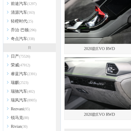
前途汽车
(1297)
清源汽车
(163)
轻橙时代
(25)
乔治·巴顿
(296)
奇点汽车
(338)
R
2020款EVO RWD
日产
(75526)
荣威
(47912)
睿蓝汽车
(2391)
瑞麒
(2523)
瑞驰汽车
(402)
瑞风汽车
(8905)
Rezvani
(95)
2020款EVO RWD
锐马克
(88)
Rivian
(30)