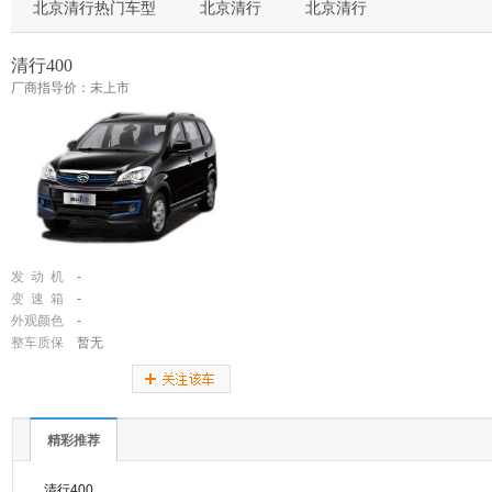
北京清行热门车型
北京清行
北京清行
清行400
厂商指导价：未上市
发 动 机
-
变 速 箱
-
外观颜色
-
整车质保
暂无
精彩推荐
清行400