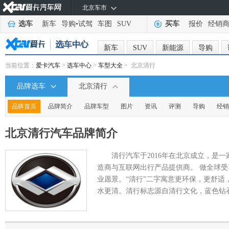
北京车市
选车
新车
导购
•
试驾
车图
SUV
买车
报价
经销
新车
SUV
新能源
导购
当前位置：
爱卡汽车
>
选车中心
>
车型大全
> 北京清行
品牌选车
北京清行
|
|
|
|
|
|
|
品牌首页
品牌简介
品牌车型
图片
资讯
评测
导购
经销
北京清行汽车
品牌简介
清行汽车于2016年在北京成立，是
造商与互联网出行产品提供商。 做全球
业愿景。“清行”二字寓意更环保，更舒适
水更清。清行标志源自清行文化，蓝色钻石寓