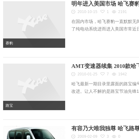
明年进入美国市场 哈飞赛
2010-10-15
1
2191
在国内市场，哈飞赛豹一直默默无
了纯电动系统进而进入美国市常近日赛
赛豹
AMT变速器续集 2010款
2010-01-25
7
1942
哈飞最新一期目录里露面的路宝编
改进。让人不解的是路宝节油先锋1.0l
路宝
有容乃大唯我独尊 哈飞路
2009-02-09
3
0