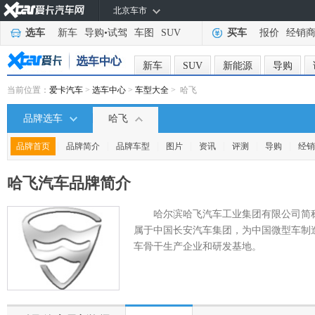
北京车市
选车
新车
导购
•
试驾
车图
SUV
买车
报价
经销
新车
SUV
新能源
导购
当前位置：
爱卡汽车
>
选车中心
>
车型大全
> 哈飞
品牌选车
哈飞
|
|
|
|
|
|
|
品牌首页
品牌简介
品牌车型
图片
资讯
评测
导购
经销
哈飞汽车
品牌简介
哈尔滨哈飞汽车工业集团有限公司简称
属于中国长安汽车集团，为中国微型车制
车骨干生产企业和研发基地。