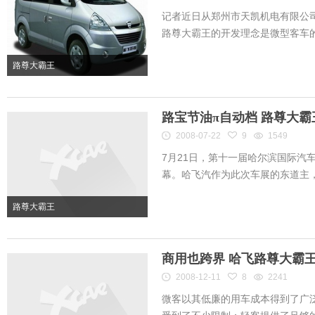
记者近日从郑州市天凯机电有限公
路尊大霸王的开发理念是微型客车的升
路尊大霸王
路宝节油π自动档 路尊大
2008-07-22
9
1549
7月21日，第十一届哈尔滨国际汽
幕。哈飞汽作为此次车展的东道主，展
路尊大霸王
商用也跨界 哈飞路尊大霸
2008-12-11
8
2241
微客以其低廉的用车成本得到了广