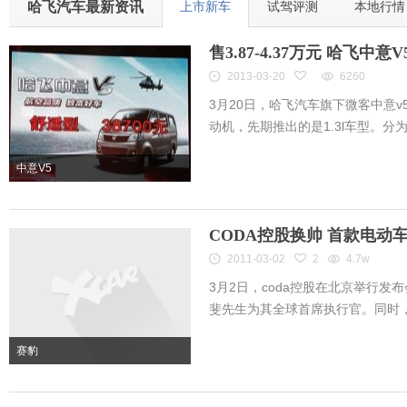
哈飞汽车最新资讯
上市新车
试驾评测
本地行情
售3.87-4.37万元 哈飞中
2013-03-20
6260
3月20日，哈飞汽车旗下微客中意v5
动机，先期推出的是1.3l车型。分为舒
中意V5
CODA控股换帅 首款电动
2011-03-02
2
4.7w
3月2日，coda控股在北京举行
斐先生为其全球首席执行官。同时，co
赛豹