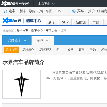
北京车市
选车
新车
导购
•
试驾
车图
SUV
买车
报价
经销
新车
SUV
新能源
导购
当前位置：
爱卡汽车
>
选车中心
>
车型大全
> 示界
品牌选车
示界
|
|
|
|
|
|
|
品牌首页
品牌简介
品牌车型
图片
资讯
评测
导购
经销
示界汽车
品牌简介
神龙汽车公布了新能源品牌HEDMO
10-15万级SUV，注重智能化、网联化，