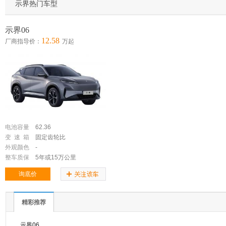
示界热门车型
示界06
12.58
厂商指导价：
万起
电池容量
62.36
变 速 箱
固定齿轮比
外观颜色
-
整车质保
5年或15万公里
询底价
精彩推荐
示界06