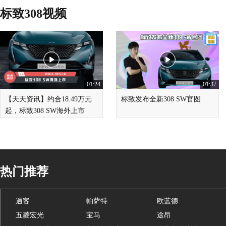
标致308视频
01:24
01:37
【天天资讯】约合18.49万元
标致发布全新308 SW官图
起，标致308 SW海外上市
热门推荐
逍客
帕萨特
欧蓝德
五菱宏光
宝马
途昂