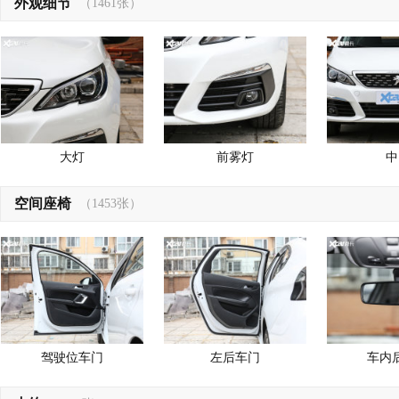
外观细节
（1461张）
大灯
前雾灯
中
空间座椅
（1453张）
驾驶位车门
左后车门
车内