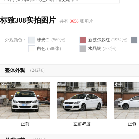
小改标致308瞬间气质爆棚非常符合当代年轻人的气质
标致308小保养和改装后唇作业
标致308实拍图片
共有
3658
张图片
自己动手丰衣足食---自己换标致308碳罐灰滤小作
给爱车标致308小改排气和大家做一个分享
外观颜色：
珠光白
(569张)
新波尔多红
(1952张)
白色
(586张)
水晶银
(302张)
整体外观
（242张）
正前
左前45度
正侧