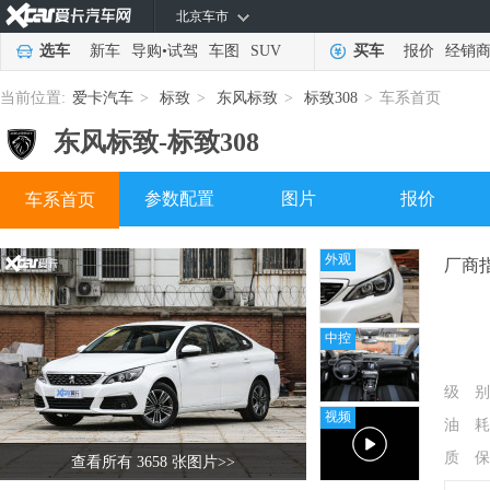
北京车市
选车
新车
导购
•
试驾
车图
SUV
买车
报价
经销
当前位置:
爱卡汽车
>
标致
>
东风标致
>
标致308
>
车系首页
东风标致-
标致308
参数配置
图片
报价
车系首页
外观
厂商
中控
级 别
视频
油 耗
质 保
查看所有 3658 张图片
>>