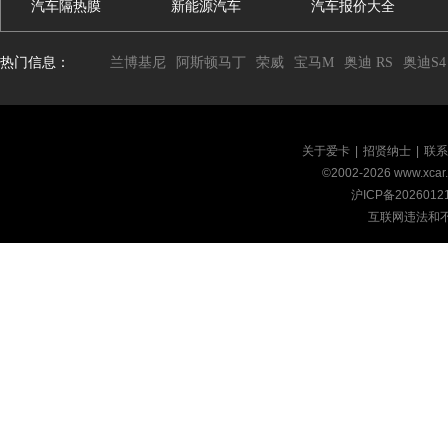
汽车隔热膜
新能源汽车
汽车报价大全
热门信息：
兰博基尼
阿斯顿马丁
荣威
宝马M
奥迪 RS
奥迪S4
关于爱卡
|
招贤纳士
|
联系
©2002-
2026
www.xca
沪ICP备2026012
互联网违法和不良信