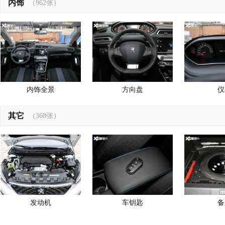
内饰
（962张）
内饰全景
方向盘
仪
其它
（368张）
发动机
车钥匙
备