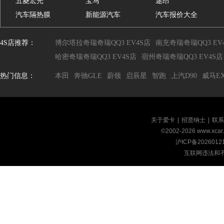
五菱宏光
宝马
途昂
汽车隔热膜
新能源汽车
汽车报价大全
4S店推荐：
博尔塔拉奇瑞奇瑞QQ3 EV4S店
南充奇瑞奇瑞QQ3 EV
哈密奇瑞奇瑞QQ3 EV4S店
宿州奇瑞奇瑞QQ3 EV4S店
热门信息：
本田
奔驰GLE
蔚领
启辰星
智跑
上汽D90
威马EX
关于爱卡
|
招贤纳士
|
联系
©2002-
2026
www.xca
沪ICP备2026012
互联网违法和不良信