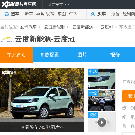
北京车市
选车
新车
导购
•
试驾
车图
SUV
买车
报价
经销
当前位置:
爱卡汽车
>
云度新能源
>
云度新能源
>
云度π1
>
车系首
云度新能源-
云度π1
参数配置
图片
报价
车系首页
外观
厂商指
中控
获
级 别
视频
续 航
质 保
查看所有 745 张图片
>>