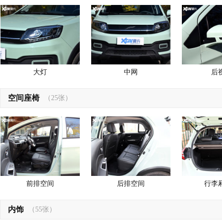
大灯
中网
后
空间座椅
（25张）
前排空间
后排空间
行李
内饰
（55张）