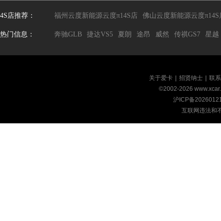
4S店推荐：
福州云度新能源云度π14S店
佛山云度新能源云度π14S
热门信息：
奔驰GLB
捷达VS5
夏朗
途昂
威然
传祺GS7
星越
关于爱卡
|
招贤纳士
|
联系
©2002-
2026
www.xca
沪ICP备2026012
互联网违法和不良信