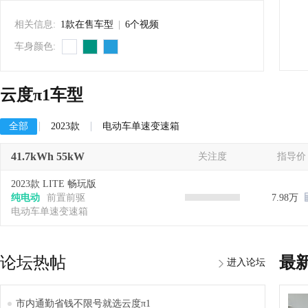
相关信息:
1款在售车型
|
6个视频
车身颜色:
云度π1车型
全部
2023款
电动车单速变速箱
41.7kWh 55kW
关注度
指导价
2023款 LITE 畅玩版
纯电动
前置前驱
7.98万
电动车单速变速箱
论坛热帖
最
进入论坛
市内通勤省钱不限号就选云度π1