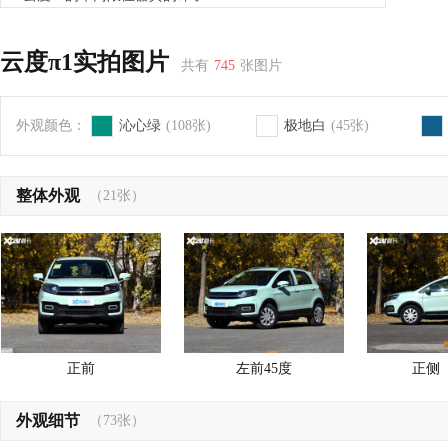
买车还能享受航空级福利，这款新车让我垂涎三尺
新车云兔正式上市，航空公司开启造车大幕
云度π1实拍图片
共有
745
张图片
背靠大树好乘凉，航空系背景出身的云兔值得期待
云度π1车门打开无法固定，会撞到旁边车辆什么办？
外观颜色：
沁心绿
(108张)
极地白
(45张)
整体外观
（21张）
正前
左前45度
正侧
外观细节
（73张）