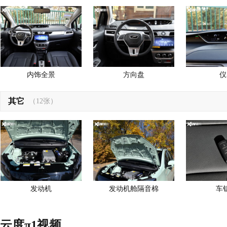
内饰全景
方向盘
仪
其它
（12张）
发动机
发动机舱隔音棉
车
云度π1视频