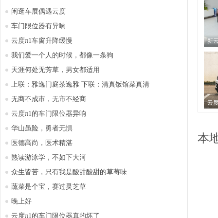
闲逛车展偶遇云度
车门限位器有异响
云度π1车窗升降缓慢
我们爱一个人的时候，都像一条狗
天涯何处无芳草，男女都适用
上联：雅逸门庭茶逸雅 下联：清真饭馆菜真清
无商不成市，无市不经商
云度π1的车门限位器异响
华山虽险，勇者无惧
本
医德高尚，医术精湛
熟读游泳学，不如下大河
众生皆苦，只有我是酸甜酸甜的草莓味
蔬菜是个宝，赛过灵芝草
晚上好
云度π1的车门限位器真的坏了