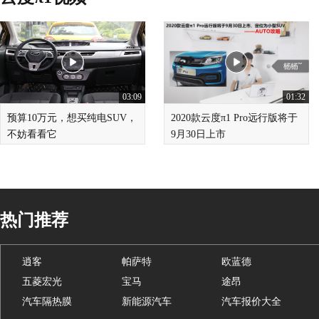
03:09
01:32
预算10万元，想买纯电SUV，
2020款云度π1 Pro远行版将于
不妨看看它
9月30日上市
热门推荐
逍客
帕萨特
欧蓝德
五菱宏光
宝马
途昂
汽车隔热膜
新能源汽车
汽车报价大全