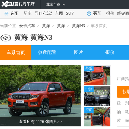
北京车市
选车
新车
导购
•
试驾
车图
SUV
买车
报价
经销
当前位置:
爱卡汽车
>
黄海
>
黄海
>
黄海N3
>
车系首页
黄海-
黄海N3
参数配置
图片
报价
车系首页
外观
厂商指
中控
获
级 别
空间
油 耗
质 保
查看所有 1176 张图片
>>