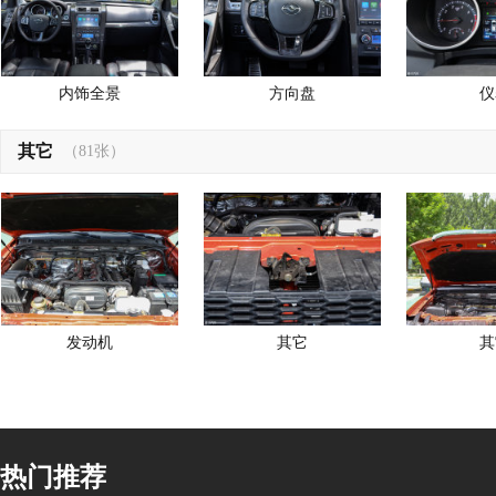
内饰全景
方向盘
仪
其它
（81张）
发动机
其它
其
热门推荐