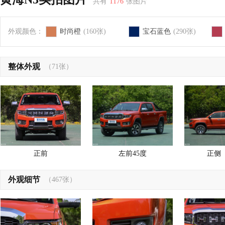
共有
1176
张图片
外观颜色：
时尚橙
(160张)
宝石蓝色
(290张)
整体外观
（71张）
正前
左前45度
正侧
外观细节
（467张）