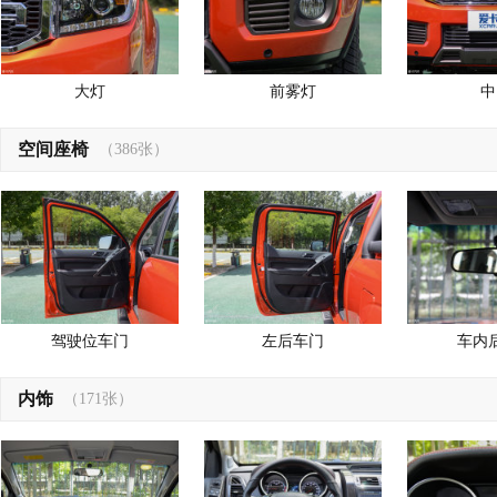
大灯
前雾灯
中
空间座椅
（386张）
驾驶位车门
左后车门
车内
内饰
（171张）