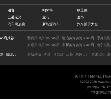
逍客
帕萨特
欧蓝德
五菱宏光
宝马
途昂
汽车隔热膜
新能源汽车
汽车报价大全
4S店推荐：
邢台黄海黄海N34S店
清远黄海黄海N34S店
恩施黄海
安顺黄海黄海N34S店
阜新黄海黄海N34S店
南宁黄海
热门信息：
劳斯莱斯
奇瑞
马自达
三菱
东风日产
奥迪RS3
途
关于爱卡
|
招贤纳士
|
联系
©2002-
2026
www.xca
沪ICP备2026012
互联网违法和不良信