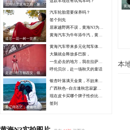
这款车现在有试驾车吗？
北纬18度逐海之旅，邂逅冷门秘境
汽车轮胎需要保养吗？
签个到先
居家越野两不误，黄海N3为你的驾乘创造更多可能
黄海汽车为牛年添牛汽，黄海N3带来多元化乘车体验
道尽一花一树一世界、一生一梦三千年---额济纳旗
黄海汽车带来多元化驾车体验，N3系列皮卡“一车多用”
大脑就会释放多巴胺，
一生必去的地方，我在拉萨转山转水转佛塔。
本
呼伦贝尔，赴一场秋天的童话
走进13朝古都西安，领略千古帝都的文化底蕴
银杏叶落满天金黄，不妨来建德邂逅一场曼妙的深秋。
广西秋色--自古逢秋悲寂寥，我言秋日胜春朝。
现在皮卡买哪个牌子性价比更高
签到
看辽阔苍茫，看遍地是牛羊的景象，我的大西北圆梦之旅。
黄海N3实拍图片