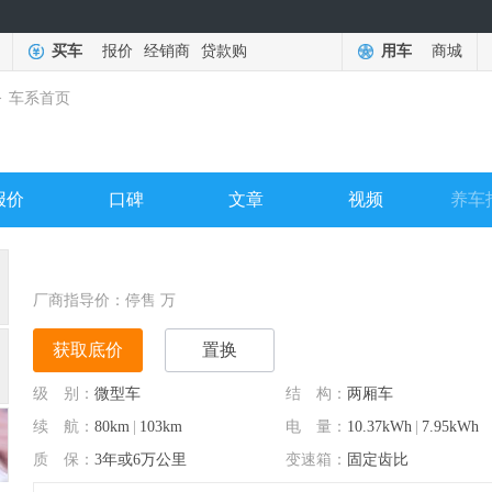
买车
报价
经销商
贷款购
用车
商城
>
车系首页
报价
口碑
文章
视频
养车
厂商指导价：
停售
万
获取底价
置换
级 别：
微型车
结 构：
两厢车
续 航：
80km
|
103km
电 量：
10.37kWh
|
7.95kWh
质 保：
3年或6万公里
变速箱：
固定齿比