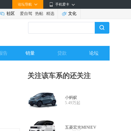
论坛导航
手机爱卡
社区
爱自驾
热帖
精选
文化
报告
销量
贷款
论坛
关注该车系的还关注
小蚂蚁
5.49万起
五菱宏光MINIEV