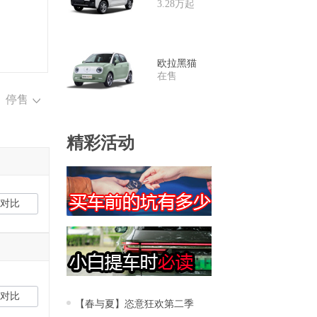
3.28万起
欧拉黑猫
在售
停售
精彩活动
对比
对比
【春与夏】恣意狂欢第二季