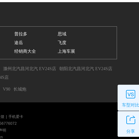
普拉多
思域
途岳
飞度
经销商大全
上海车展
滁州北汽昌河北汽 EV24S店
朝阳北汽昌河北汽 EV24S店
4S店
V90
长城炮
车型对
反馈
|
手机爱卡
56776072
声明
分享
cn