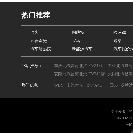
热门推荐
逍客
帕萨特
欧蓝德
五菱宏光
宝马
途昂
汽车隔热膜
新能源汽车
汽车报价
4S店推荐：
重庆北汽昌河北汽 EV24S店
曲靖北汽昌河北
安阳北汽昌河北汽 EV24S店
大同北汽昌河北
热门信息：
WEY
上汽大众
奥迪A4L
丰田86
汉兰达
关于爱卡
|
招
©2002-
2
沪IC
互