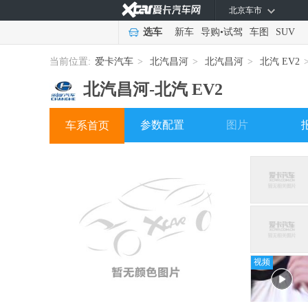
北京车市
选车
新车
导购
•
试驾
车图
SUV
当前位置:
爱卡汽车
>
北汽昌河
>
北汽昌河
>
北汽 EV2
北汽昌河-
北汽 EV2
参数配置
图片
车系首页
视频