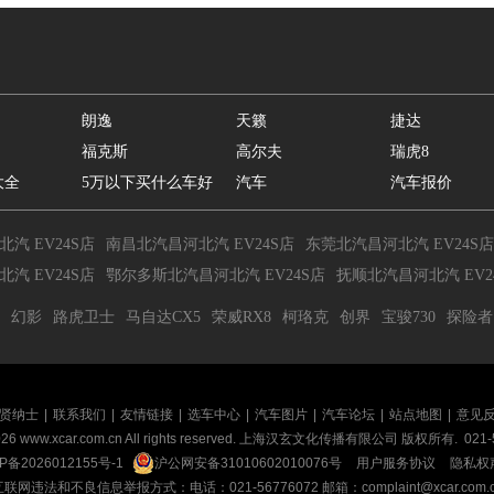
朗逸
天籁
捷达
福克斯
高尔夫
瑞虎8
大全
5万以下买什么车好
汽车
汽车报价
汽 EV24S店
南昌北汽昌河北汽 EV24S店
东莞北汽昌河北汽 EV24S店
汽 EV24S店
鄂尔多斯北汽昌河北汽 EV24S店
抚顺北汽昌河北汽 EV2
幻影
路虎卫士
马自达CX5
荣威RX8
柯珞克
创界
宝骏730
探险者
贤纳士
|
联系我们
|
友情链接
|
选车中心
|
汽车图片
|
汽车论坛
|
站点地图
|
意见
026
www.xcar.com.cn All rights reserved. 上海汉玄文化传播有限公司 版权所有.
021-
P备2026012155号-1
沪公网安备31010602010076号
用户服务协议
隐私权
联网违法和不良信息举报方式：电话：021-56776072 邮箱：complaint@xcar.com.