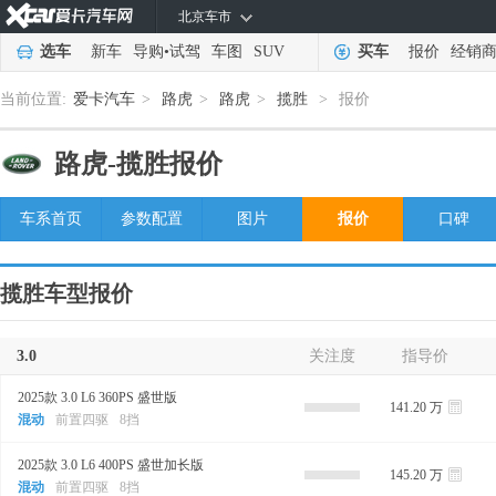
北京车市
选车
新车
导购
•
试驾
车图
SUV
买车
报价
经销
当前位置:
爱卡汽车
>
路虎
>
路虎
>
揽胜
>
报价
路虎-
揽胜报价
车系首页
参数配置
图片
报价
口碑
揽胜车型报价
3.0
关注度
指导价
2025款 3.0 L6 360PS 盛世版
141.20 万
混动
前置四驱
8挡
2025款 3.0 L6 400PS 盛世加长版
145.20 万
混动
前置四驱
8挡