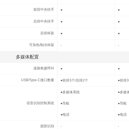
前排中央扶手
前排中央扶手
●
●
后排中央扶手
后排中央扶手
●
●
后排杯架
后排杯架
●
●
可加热/制冷杯架
可加热/制冷杯架
-
-
多媒体配置
多媒体配置
道路救援呼叫
道路救援呼叫
●
●
USB/Type-C接口数量
USB/Type-C接口数量
●
前排3个/后排2个
●
前排3
语音识别控制系统
●
多媒体系统
●
多媒
语音识别控制系统
●
导航
●
导航
●
电话
●
电话
面部识别
面部识别
-
-