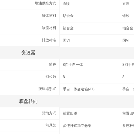
燃油供给方式
燃油供给方式
直喷
直喷
缸体材料
缸体材料
铝合金
铸铁
缸盖材料
缸盖材料
铝合金
铝合金
排放标准
排放标准
国VI
国VI
变速器
变速器
简称
简称
8挡手自一体
8挡手
挡位数
挡位数
8
8
变速器形式
变速器形式
手自一体变速箱(AT)
手自一体
底盘转向
底盘转向
驱动方式
驱动方式
前置四驱
前置四
前悬架
前悬架
多连杆式独立悬架
多连杆