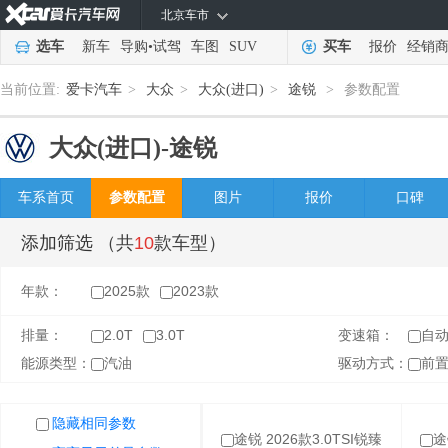
北京车市
选车
新车
导购
•
试驾
车图
SUV
买车
报价
经销
当前位置:
爱卡汽车
>
大众
>
大众(进口)
>
途锐
>
参数配置
大众(进口)-
途锐
车系首页
参数配置
图片
报价
口碑
添加筛选
（共
10
款车型）
年款：
2025款
2023款
排量：
2.0T
3.0T
变速箱：
自
能源类型：
汽油
驱动方式：
前
隐藏相同参数
隐藏相同参数
途锐 2026款3.0TSI锐臻
途