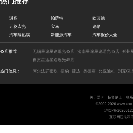
热门推荐
逍客
帕萨特
欧蓝德
五菱宏光
宝马
途昂
汽车隔热膜
新能源汽车
汽车报价大全
4S店推荐：
无锡星途星途瑶光4S店
济南星途星途瑶光4S店
郑州
自贡星途星途瑶光4S店
热门信息：
阿尔法罗密欧
捷豹
捷达
奥德赛
比亚迪e1
别克GL
关于爱卡
|
招贤纳士
|
联系
©2002-
2026
www.xca
沪ICP备2026012
互联网违法和不良信