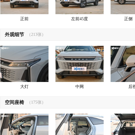
正前
左前45度
正侧
外观细节
（213张）
大灯
中网
后
空间座椅
（175张）