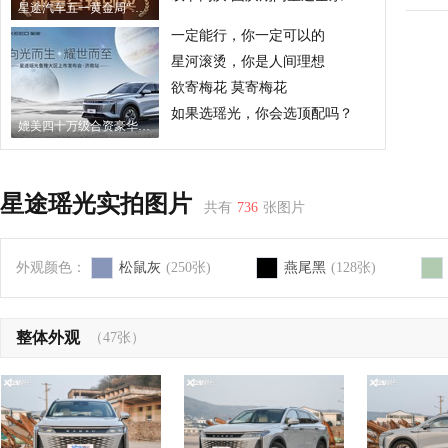
星途汽车五一黄金周“三新齐发” 百城联动百场车展盛大开启
一定能行，你一定可以的
星河滚烫，你是人间理想
欲寄梅花 莫寄梅花
如果选瑶光，你会选顶配吗？
媲美四十万级合资豪华SUV，瑶光指引开启智趣之旅！
星途瑶光实拍图片
共有
736
张图片
外观颜色：
松鼠灰
(250张)
燕尾黑
(128张)
整体外观
（47张）