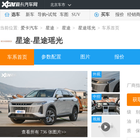
北京车市
选车
新车
导购
•
试驾
车图
SUV
买车
报价
经销
当前位置:
爱卡汽车
>
星途
>
星途
>
星途瑶光
>
车系首页
星途-
星途瑶光
参数配置
图片
报价
车系首页
外观
厂商指
中控
获
级 别
视频
油 耗
质 保
查看所有 736 张图片
>>