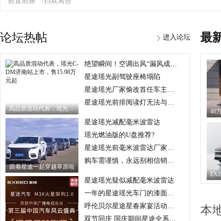
前置前驱
7挡双离合
论坛热帖
最
进入论坛
绝望瞬间！空调出风“漏风成灾”，冻腿如“冰锥刺骨”
星途瑶光副驾驶座椅塌陷
星途瑶光厂家偷改首任车主保养权益
星途瑶光前排阅读灯无法与后排阅读灯同时亮
高品质混动代表，瑶光C-DM济南站上市，售15.98万元起
星途瑶光减配毫米波雷达
瑶光燃油版的U盘推荐?
星途瑶光前毫米波雷达厂家擅自减配
购车需谨慎，永远别相信销售嘴上说的，凡事都需要白纸黑字写清楚
跟着星途一起穿越草原啦
星途瑶光疑似减配毫米波雷达
一年的星途瑶光车门的漆面就鼓包
呼伦贝尔星途星春家宴活动圆满落幕
本
双节同庆 国庆期间星途全系车型亮相各地数百场车展