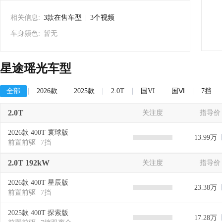
相关信息:
3款在售车型
|
3个视频
车身颜色:
暂无
星途瑶光车型
全部
2026款
2025款
2.0T
国VI
国Ⅵ
7挡
2.0T
关注度
指导价
2026款 400T 寰球版
13.99万
前置前驱
7挡
2.0T 192kW
关注度
指导价
2026款 400T 星辰版
23.38万
前置前驱
7挡
2025款 400T 探索版
17.28万