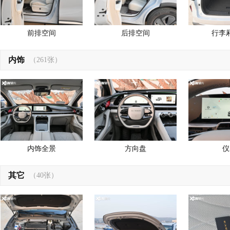
前排空间
后排空间
行李
内饰
（261张）
内饰全景
方向盘
仪
其它
（40张）