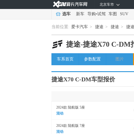
北京车市
选车
新车
导购
•
试驾
车图
SUV
当前位置:
爱卡汽车
>
捷途
>
捷途
>
捷途
捷途-
捷途X70 C-D
车系首页
参数配置
图片
捷途X70 C-DM车型报价
2024款 陆航版 5座
混动
2024款 陆航版 7座
混动