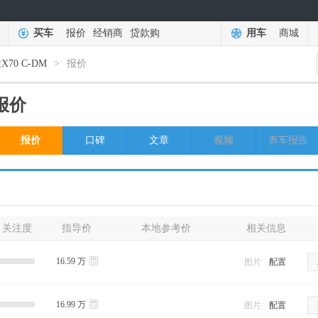
买车
报价
经销商
贷款购
用车
商城
X70 C-DM
>
报价
M报价
报价
口碑
文章
视频
养车报告
关注度
指导价
本地参考价
相关信息
16.59 万
图片
|
配置
16.99 万
图片
|
配置