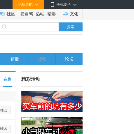
论坛导航
手机爱卡
社区
爱自驾
热帖
精选
文化
搜索
销量
贷款
论坛
精彩活动
在售
|
对比
对比