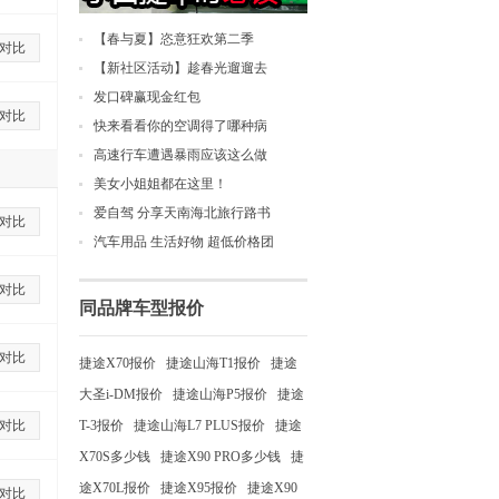
【春与夏】恣意狂欢第二季
对比
【新社区活动】趁春光遛遛去
发口碑赢现金红包
对比
快来看看你的空调得了哪种病
高速行车遭遇暴雨应该这么做
美女小姐姐都在这里！
爱自驾 分享天南海北旅行路书
对比
汽车用品 生活好物 超低价格团
对比
同品牌车型报价
对比
捷途X70报价
捷途山海T1报价
捷途
大圣i-DM报价
捷途山海P5报价
捷途
对比
T-3报价
捷途山海L7 PLUS报价
捷途
X70S多少钱
捷途X90 PRO多少钱
捷
途X70L报价
捷途X95报价
捷途X90
对比