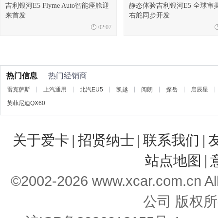
吉利银河E5 Flyme Auto智能座舱迎
静态体验吉利银河E5 全球审美
来首发
右舵同步开发
02:07
热门信息
热门经销商
雷克萨斯
上汽通用
北汽EU5
凯越
阅朗
探岳
启辰星
英菲尼迪QX60
关于爱卡
|
招贤纳士
|
联系我们
|
站点地图
|
©2002-
2026
www.xcar.com.cn 
公司 版权所