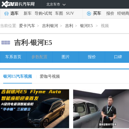
北京车市
选车
新车
导购
•
试驾
车图
SUV
买车
报价
经销
当前位置:
爱卡汽车
>
吉利银河
>
吉利
>
银河E5
>
视频
吉利-
银河E5
车系首页
参数配置
图片
报价
口碑
银河E5汽车视频
爱咖号视频
|