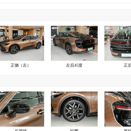
正侧（左）
左后45度
正