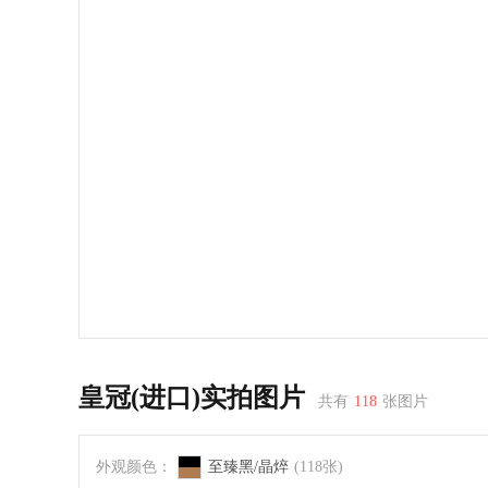
皇冠(进口)实拍图片
共有
118
张图片
外观颜色：
至臻黑/晶焠
(118张)