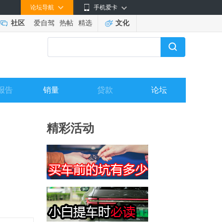
论坛导航
手机爱卡
社区
爱自驾
热帖
精选
文化
报告
销量
贷款
论坛
精彩活动