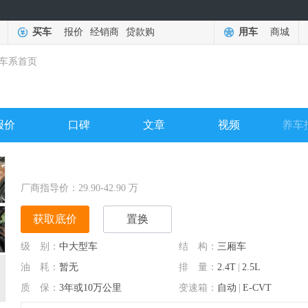
买车
报价
经销商
贷款购
用车
商城
车系首页
报价
口碑
文章
视频
养车
厂商指导价：
29.90-42.90
万
获取底价
置换
级 别：
中大型车
结 构：
三厢车
油 耗：
暂无
排 量：
2.4T
|
2.5L
质 保：
3年或10万公里
变速箱：
自动
|
E-CVT