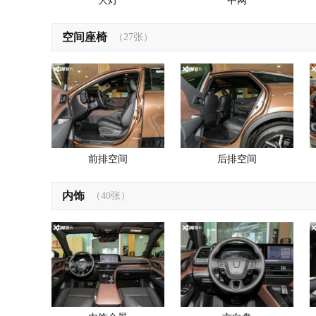
大灯
中网
空间座椅
（27张）
前排空间
后排空间
内饰
（40张）