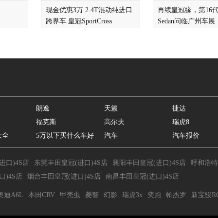
现金优惠3万 2.4T混动纯进口
再续皇冠缘，第16
跨界车 皇冠SportCross
Sedan问临广州车展
朗逸
天籁
捷达
福克斯
高尔夫
瑞虎8
大全
5万以下买什么车好
汽车
汽车报价
进口)4S店
东莞丰田皇冠(进口)4S店
襄阳丰田皇冠(进口)4S店
呼和浩特
)4S店
烟台丰田皇冠(进口)4S店
南昌丰田皇冠(进口)4S店
奥迪A6L
本田CRV
甲壳虫
菱智
幻影
瑞虎3x
奕跑
帕杰罗
新宝骏RC