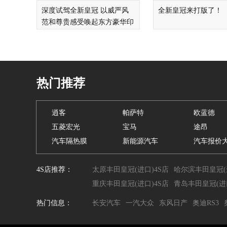
深度试驾全新皇冠 以威严风
全新皇冠来打版了！
范和尊贵感受唤起东方豪华印
象
热门推荐
逍客
帕萨特
欧蓝德
五菱宏光
宝马
途昂
汽车隔热膜
新能源汽车
汽车报价
4S店推荐：
太原丰田皇冠(进口)4S店
哈尔滨丰田皇冠(
重庆丰田皇冠(进口)4S店
青岛丰田皇冠(进口
热门信息：
长安汽车
一汽大众
东风日产
奥迪RS3