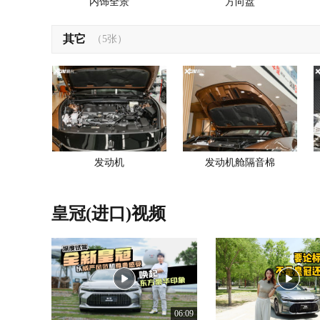
内饰全景
方向盘
其它
（5张）
发动机
发动机舱隔音棉
皇冠(进口)视频
06:09