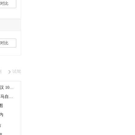
对比
对比
测
试驾
丰田皇冠SUV现身国内！“撞脸”比亚迪汉 10月上市
丰田、本田、马自达安全测试造假！涉马自达6等车型
图
内
市
相