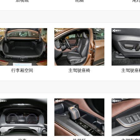
后视镜
轮圈
尾
行李厢空间
主驾驶座椅
主驾驶座