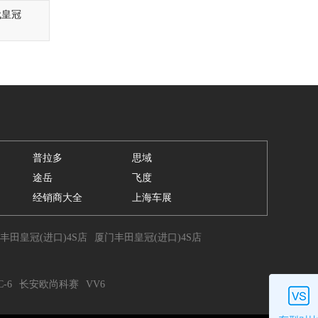
代皇冠
普拉多
思域
途岳
飞度
经销商大全
上海车展
丰田皇冠(进口)4S店
厦门丰田皇冠(进口)4S店
-6
长安欧尚科赛
VV6