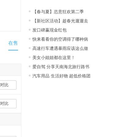
【春与夏】恣意狂欢第二季
【新社区活动】趁春光遛遛去
发口碑赢现金红包
快来看看你的空调得了哪种病
在售
高速行车遭遇暴雨应该这么做
美女小姐姐都在这里！
爱自驾 分享天南海北旅行路书
汽车用品 生活好物 超低价格团
对比
对比