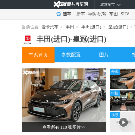
北京车市
选车
新车
导购
•
试驾
车图
SUV
当前位置:
爱卡汽车
>
丰田
>
丰田(进口)
>
皇冠(进口)
>
丰田(进口)-
皇冠(进口)
参数配置
图片
车系首页
外观
中控
视频
查看所有 118 张图片
>>