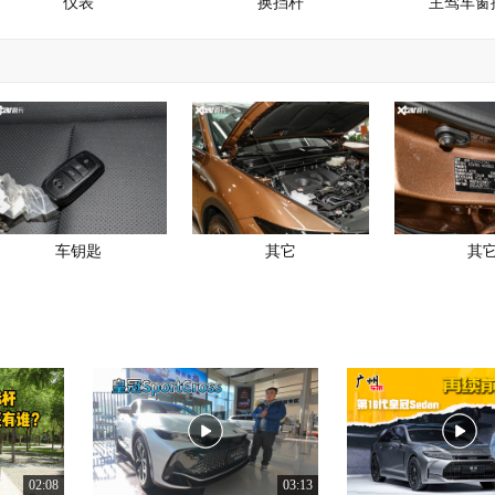
仪表
换挡杆
主驾车窗
车钥匙
其它
其
02:08
03:13