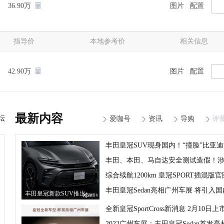
|
36.90万
图片
配置
指导价
本地参考价
相关信息
|
42.90万
图片
配置
最新内容
坛
爱咖号
资讯
导购
评
综合续航1200km 皇冠SPORT插混版官
丰田皇冠Sedan亮相广州车展 将引入国
丰田皇冠新款SUV推出！采用哑光涂装/配置升级
全新皇冠SportCross新消息 2月10日上
2022广州车展：丰田皇冠Sedan首发亮