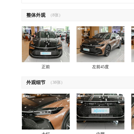
整体外观
（8张）
正前
左前45度
外观细节
（38张）