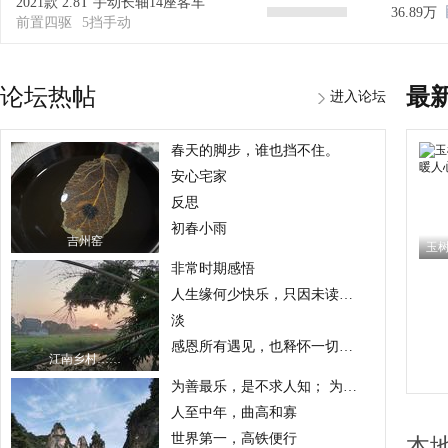
2021款 2.8T 手动长轴14座客车
36.89万
前置四驱
5挡手动
论坛热帖
最
进入论坛
春天的脚步，谁也挡不住。
安心宅家
反思
初春小雨
吉州窑
非常时期感悟
人生缘何少快乐，只因未读苏东坡
淡
感恩所有遇见，也释怀一切遗憾
江南乡村……
为善最乐，是不求人知； 为恶最苦，是惟恐人知。
人至中年，曲高和寡
世界第一，高铁便行
本