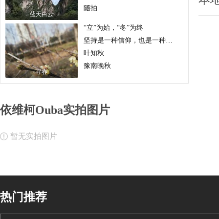
随拍
蓝天白云
“立”为始，“冬”为终
坚持是一种信仰，也是一种习惯
叶知秋
豫南晚秋
寻春
依维柯Ouba实拍图片
暂无实拍图片
热门推荐