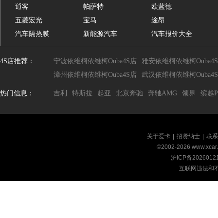
逍客
帕萨特
欧蓝德
五菱宏光
宝马
途昂
汽车隔热膜
新能源汽车
汽车报价大全
4S店推荐：
宁波依维柯依维柯Ouba4S店
雅安依维柯依维柯Ouba4
漳州依维柯依维柯Ouba4S店
武汉依维柯依维柯Ouba4
热门信息：
吉利
特斯拉
起亚
北京奔驰
奔驰AMG
领界
缤越P
关于爱卡
|
招贤纳士
|
联系
©2002-
2026
www.xca
沪ICP备2026012
互联网违法和不良信