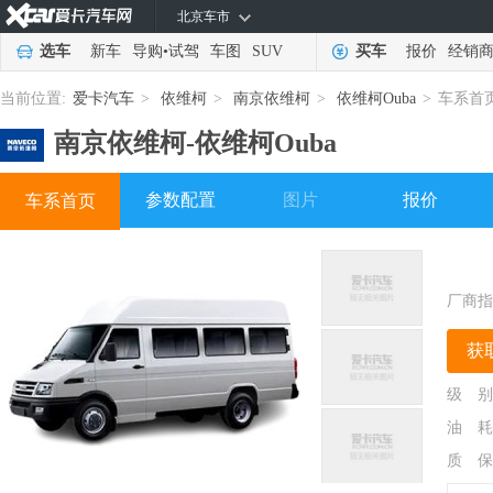
北京车市
选车
新车
导购
•
试驾
车图
SUV
买车
报价
经销
当前位置:
爱卡汽车
>
依维柯
>
南京依维柯
>
依维柯Ouba
>
车系首
南京依维柯-
依维柯Ouba
参数配置
图片
报价
车系首页
厂商指
获
级 别
油 耗
质 保