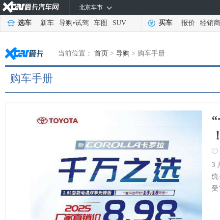
北京车市
选车
新车
导购
•
试驾
车图
SUV
买车
报价
经销
当前位置：
首页
>
导购
>
购车手册
购车手册
3
统
受