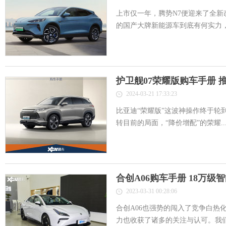
上市仅一年，腾势N7便迎来了全新改
的国产大牌新能源车到底有何实力，看
护卫舰07荣耀版购车手册 推
2024-03-21 17:33:23
比亚迪“荣耀版”这波神操作终于轮
转目前的局面，“降价增配”的荣耀..
合创A06购车手册 18万级
2023-03-31 00:28:06
合创A06也强势的闯入了竞争白热
力也收获了诸多的关注与认可。我们来