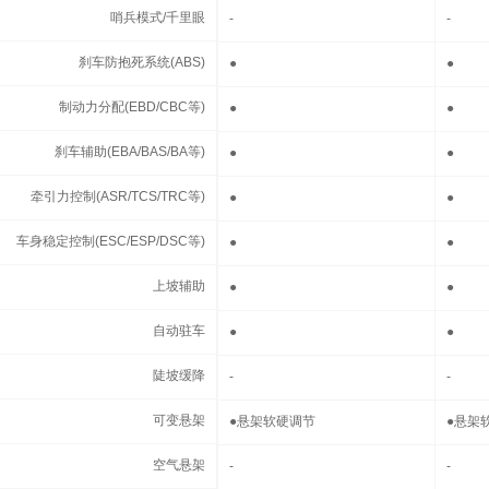
哨兵模式/千里眼
哨兵模式/千里眼
-
-
刹车防抱死系统(ABS)
刹车防抱死系统(ABS)
●
●
制动力分配(EBD/CBC等)
制动力分配(EBD/CBC等)
●
●
刹车辅助(EBA/BAS/BA等)
刹车辅助(EBA/BAS/BA等)
●
●
牵引力控制(ASR/TCS/TRC等)
牵引力控制(ASR/TCS/TRC等)
●
●
车身稳定控制(ESC/ESP/DSC等)
车身稳定控制(ESC/ESP/DSC等)
●
●
上坡辅助
上坡辅助
●
●
自动驻车
自动驻车
●
●
陡坡缓降
陡坡缓降
-
-
可变悬架
可变悬架
●
悬架软硬调节
●
悬架
空气悬架
空气悬架
-
-