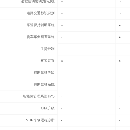
远程启动发动(发电)机
远程启动发动(发电)机
○
○
道路交通标识识别
道路交通标识识别
○
○
车道保持辅助系统
车道保持辅助系统
○
●
倒车车侧预警系统
倒车车侧预警系统
-
●
手势控制
手势控制
-
-
ETC装置
ETC装置
○
○
辅助驾驶等级
辅助驾驶等级
-
-
辅助驾驶系统
辅助驾驶系统
-
-
智能热管理系统TMS
智能热管理系统TMS
-
-
OTA升级
OTA升级
-
-
VHR车辆远程诊断
VHR车辆远程诊断
-
-