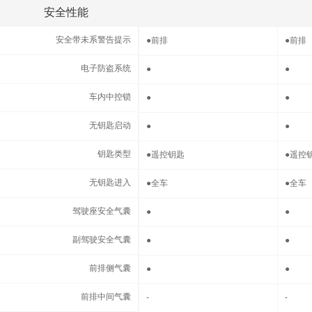
安全性能
安全性能
安全带未系警告提示
安全带未系警告提示
●
前排
●
前排
电子防盗系统
电子防盗系统
●
●
车内中控锁
车内中控锁
●
●
无钥匙启动
无钥匙启动
●
●
钥匙类型
钥匙类型
●
遥控钥匙
●
遥控
无钥匙进入
无钥匙进入
●
全车
●
全车
驾驶座安全气囊
驾驶座安全气囊
●
●
副驾驶安全气囊
副驾驶安全气囊
●
●
前排侧气囊
前排侧气囊
●
●
前排中间气囊
前排中间气囊
-
-