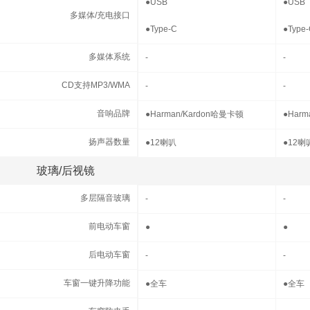
多媒体/充电接口
●
USB
●
USB
多媒体/充电接口
●
Type-C
●
Type
多媒体系统
多媒体系统
-
-
CD支持MP3/WMA
CD支持MP3/WMA
-
-
音响品牌
音响品牌
●
Harman/Kardon哈曼卡顿
●
Harm
扬声器数量
扬声器数量
●
12喇叭
●
12喇
玻璃/后视镜
玻璃/后视镜
多层隔音玻璃
多层隔音玻璃
-
-
前电动车窗
前电动车窗
●
●
后电动车窗
后电动车窗
-
-
车窗一键升降功能
车窗一键升降功能
●
全车
●
全车