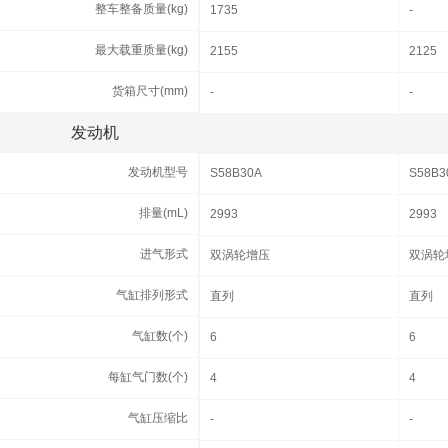
整车整备质量(kg)
整车整备质量(kg)
1735
-
最大载重质量(kg)
最大载重质量(kg)
2155
2125
货箱尺寸(mm)
货箱尺寸(mm)
-
-
发动机
发动机
发动机型号
发动机型号
S58B30A
S58B3
排量(mL)
排量(mL)
2993
2993
进气形式
进气形式
双涡轮增压
双涡轮
气缸排列形式
气缸排列形式
直列
直列
气缸数(个)
气缸数(个)
6
6
每缸气门数(个)
每缸气门数(个)
4
4
气缸压缩比
气缸压缩比
-
-