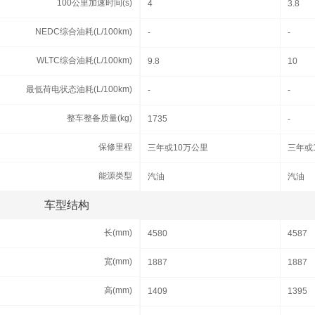
100公里加速时间(s)
100公里加速时间(s)
4
3.8
NEDC综合油耗(L/100km)
NEDC综合油耗(L/100km)
-
-
WLTC综合油耗(L/100km)
WLTC综合油耗(L/100km)
9.8
10
最低荷电状态油耗(L/100km)
最低荷电状态油耗(L/100km)
-
-
整车整备质量(kg)
整车整备质量(kg)
1735
-
保修里程
保修里程
三年或10万公里
三年或
能源类型
能源类型
汽油
汽油
车型结构
车型结构
长(mm)
长(mm)
4580
4587
宽(mm)
宽(mm)
1887
1887
高(mm)
高(mm)
1409
1395