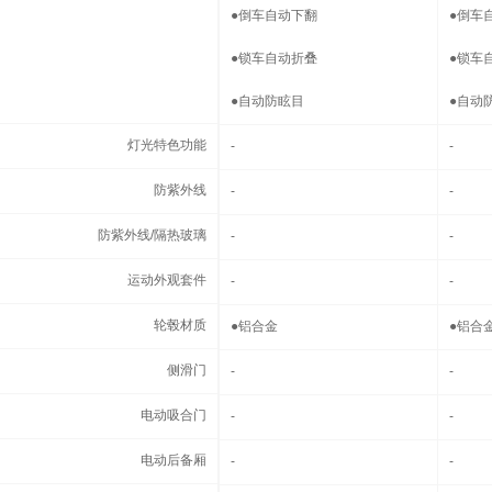
●
倒车自动下翻
●
倒车
●
锁车自动折叠
●
锁车
●
自动防眩目
●
自动
灯光特色功能
灯光特色功能
-
-
防紫外线
防紫外线
-
-
防紫外线/隔热玻璃
防紫外线/隔热玻璃
-
-
运动外观套件
运动外观套件
-
-
轮毂材质
轮毂材质
●
铝合金
●
铝合
侧滑门
侧滑门
-
-
电动吸合门
电动吸合门
-
-
电动后备厢
电动后备厢
-
-