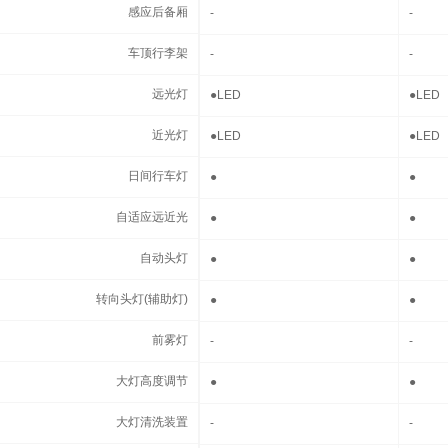
感应后备厢
感应后备厢
-
-
车顶行李架
车顶行李架
-
-
远光灯
远光灯
●
LED
●
LED
近光灯
近光灯
●
LED
●
LED
日间行车灯
日间行车灯
●
●
自适应远近光
自适应远近光
●
●
自动头灯
自动头灯
●
●
转向头灯(辅助灯)
转向头灯(辅助灯)
●
●
前雾灯
前雾灯
-
-
大灯高度调节
大灯高度调节
●
●
大灯清洗装置
大灯清洗装置
-
-