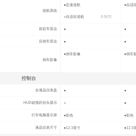
巡航系统
●
定速巡航
●
自适
巡航系统
○
自适应巡航
0.50万
前驻车雷达
前驻车雷达
●
●
后倒车雷达
后倒车雷达
●
●
倒车影像
●
倒车影像
●
倒车
倒车影像
控制台
控制台
全液晶仪表盘
全液晶仪表盘
●
●
HUD超视距抬头显示
HUD超视距抬头显示
○
●
行车电脑显示屏
行车电脑显示屏
●
彩色
●
彩色
液晶仪表尺寸
液晶仪表尺寸
●
12.3英寸
●
12.3