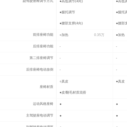
副驾驶座椅调节方式
●
高低调节(4向)
●
高低调
●
腿托调节
●
腿托
●
腰部支撑(4向)
●
腰部支
前排座椅功能
前排座椅功能
○
加热
0.35万
●
加热
后排座椅功能
后排座椅功能
-
-
第二排座椅调节
第二排座椅调节
-
-
后排座椅电动放倒
后排座椅电动放倒
-
-
座椅材质
○
真皮
●
真皮
座椅材质
●
皮/翻毛材质混搭
运动风格座椅
运动风格座椅
●
●
主驾驶座电动调节
主驾驶座电动调节
●
●