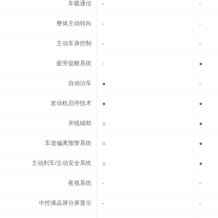
车载通信
车载通信
-
-
整体主动转向
整体主动转向
-
-
主动车身控制
主动车身控制
-
-
疲劳提醒系统
疲劳提醒系统
-
●
自动泊车
自动泊车
●
-
发动机启停技术
发动机启停技术
●
●
并线辅助
并线辅助
○
●
车道偏离预警系统
车道偏离预警系统
○
●
主动刹车/主动安全系统
主动刹车/主动安全系统
○
●
夜视系统
夜视系统
-
-
中控液晶屏分屏显示
中控液晶屏分屏显示
-
-