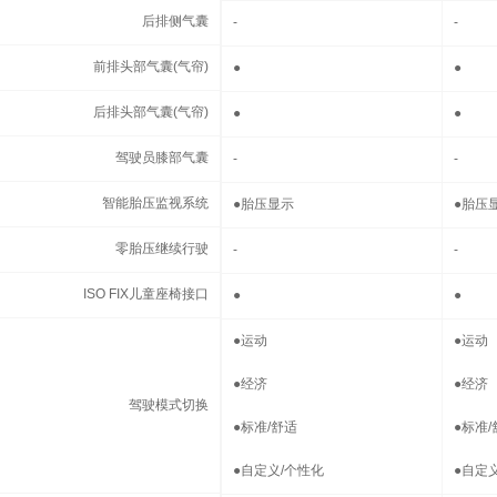
后排侧气囊
后排侧气囊
-
-
前排头部气囊(气帘)
前排头部气囊(气帘)
●
●
后排头部气囊(气帘)
后排头部气囊(气帘)
●
●
驾驶员膝部气囊
驾驶员膝部气囊
-
-
智能胎压监视系统
智能胎压监视系统
●
胎压显示
●
胎压
零胎压继续行驶
零胎压继续行驶
-
-
ISO FIX儿童座椅接口
ISO FIX儿童座椅接口
●
●
驾驶模式切换
●
运动
●
运动
●
经济
●
经济
驾驶模式切换
●
标准/舒适
●
标准/
●
自定义/个性化
●
自定