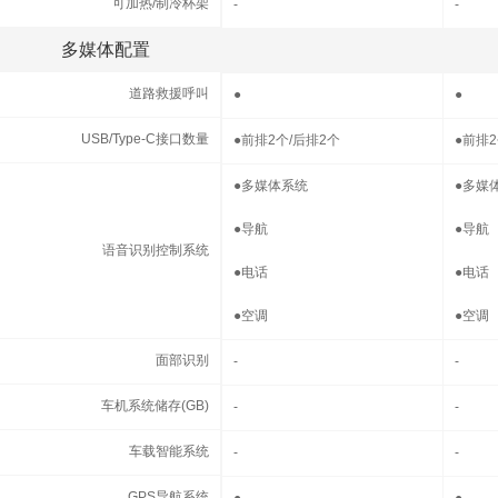
可加热/制冷杯架
可加热/制冷杯架
-
-
多媒体配置
多媒体配置
道路救援呼叫
道路救援呼叫
●
●
USB/Type-C接口数量
USB/Type-C接口数量
●
前排2个/后排2个
●
前排2
语音识别控制系统
●
多媒体系统
●
多媒
●
导航
●
导航
语音识别控制系统
●
电话
●
电话
●
空调
●
空调
面部识别
面部识别
-
-
车机系统储存(GB)
车机系统储存(GB)
-
-
车载智能系统
车载智能系统
-
-
GPS导航系统