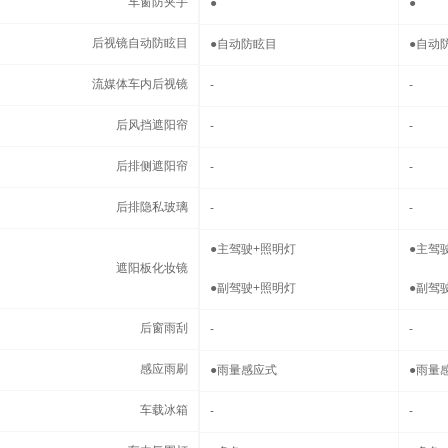
车窗防夹手
车窗防夹手
●
●
后视镜自动防眩目
后视镜自动防眩目
●
自动防眩目
●
自动
流媒体车内后视镜
流媒体车内后视镜
-
-
后风挡遮阳帘
后风挡遮阳帘
-
-
后排侧遮阳帘
后排侧遮阳帘
-
-
后排隐私玻璃
后排隐私玻璃
-
-
遮阳板化妆镜
●
主驾驶+照明灯
●
主驾
遮阳板化妆镜
●
副驾驶+照明灯
●
副驾
后窗雨刮
后窗雨刮
-
-
感应雨刷
感应雨刷
●
雨量感应式
●
雨量
车载冰箱
车载冰箱
-
-