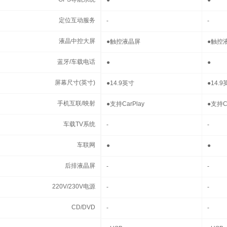
GPS导航系统
●
●
定位互动服务
定位互动服务
-
-
液晶中控大屏
液晶中控大屏
●
触控液晶屏
●
触控
蓝牙/车载电话
蓝牙/车载电话
●
●
屏幕尺寸(英寸)
屏幕尺寸(英寸)
●
14.9英寸
●
14.9
手机互联/映射
手机互联/映射
●
支持CarPlay
●
支持Ca
车载TV系统
车载TV系统
-
-
车联网
车联网
●
●
后排液晶屏
后排液晶屏
-
-
220V/230V电源
220V/230V电源
-
-
CD/DVD
CD/DVD
-
-