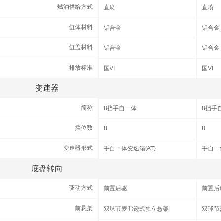
燃油供给方式
燃油供给方式
直喷
直喷
缸体材料
缸体材料
铝合金
铝合金
缸盖材料
缸盖材料
铝合金
铝合金
排放标准
排放标准
国VI
国VI
变速器
变速器
简称
简称
8挡手自一体
8挡手
挡位数
挡位数
8
8
变速器形式
变速器形式
手自一体变速箱(AT)
手自一体
底盘转向
底盘转向
驱动方式
驱动方式
前置后驱
前置后
前悬架
前悬架
双球节麦弗逊式独立悬架
双球节