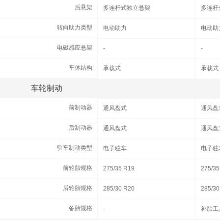
后悬架
后悬架
多连杆式独立悬架
多连杆
转向助力类型
转向助力类型
电动助力
电动助
电磁感应悬架
电磁感应悬架
-
-
车体结构
车体结构
承载式
承载式
车轮制动
车轮制动
前制动器
前制动器
通风盘式
通风盘
后制动器
后制动器
通风盘式
通风盘
驻车制动类型
驻车制动类型
电子驻车
电子驻
前轮胎规格
前轮胎规格
275/35 R19
275/35
后轮胎规格
后轮胎规格
285/30 R20
285/30
备胎规格
备胎规格
-
补胎工