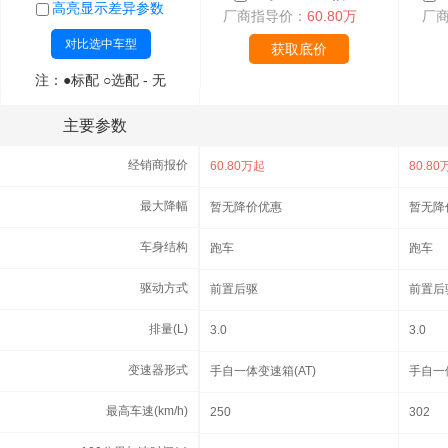
高亮显示差异参数
高亮显示差异参数
厂商指导价：
60.80万
厂
对比选中车型
对比选中车型
获取底价
注：●标配 ○选配 - 无
注：●标配 ○选配 - 无
主要参数
主要参数
经销商报价
经销商报价
60.80万起
80.8
最大降幅
最大降幅
暂无降价优惠
暂无降
车身结构
车身结构
跑车
跑车
驱动方式
驱动方式
前置后驱
前置后
排量(L)
排量(L)
3.0
3.0
变速器形式
变速器形式
手自一体变速箱(AT)
手自一体
最高车速(km/h)
最高车速(km/h)
250
302