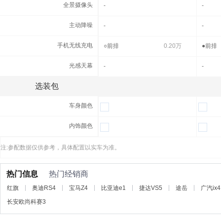
全景摄像头
全景摄像头
-
-
主动降噪
主动降噪
-
-
手机无线充电
手机无线充电
○
前排
0.20万
●
前排
光感天幕
光感天幕
-
-
选装包
高科技配置
车身颜色
车身颜色
内饰颜色
内饰颜色
注:参配数据仅供参考，具体配置以实车为准。
热门信息
热门经销商
红旗
奥迪RS4
宝马Z4
比亚迪e1
捷达VS5
途岳
广汽ix4
长安欧尚科赛3