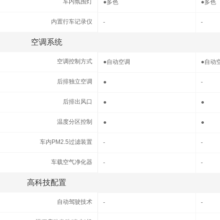
车内氛围灯
车内氛围灯
●
多色
●
多色
内置行车记录仪
内置行车记录仪
-
-
空调系统
空调系统
空调控制方式
空调控制方式
●
自动空调
●
自动
后排独立空调
后排独立空调
●
-
后排出风口
后排出风口
●
●
温度分区控制
温度分区控制
●
●
车内PM2.5过滤装置
车内PM2.5过滤装置
-
-
车载空气净化器
车载空气净化器
-
-
高科技配置
高科技配置
自动驾驶技术
自动驾驶技术
-
-