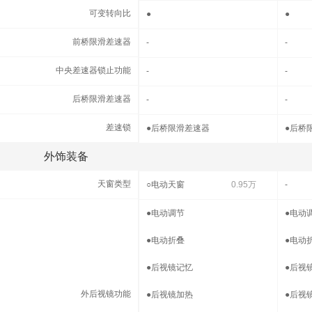
可变转向比
可变转向比
●
●
前桥限滑差速器
前桥限滑差速器
-
-
中央差速器锁止功能
中央差速器锁止功能
-
-
后桥限滑差速器
后桥限滑差速器
-
-
差速锁
差速锁
●
后桥限滑差速器
●
后桥
外饰装备
外饰装备
天窗类型
天窗类型
○
电动天窗
0.95万
-
外后视镜功能
●
电动调节
●
电动
●
电动折叠
●
电动
●
后视镜记忆
●
后视
外后视镜功能
●
后视镜加热
●
后视