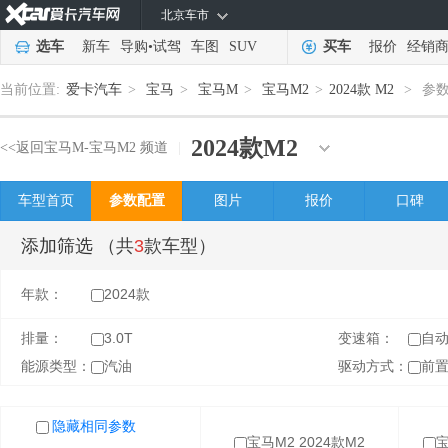
北京车市
选车
新车
导购
•
试驾
车图
SUV
买车
报价
经销
当前位置:
爱卡汽车
>
宝马
>
宝马M
>
宝马M2
>
2024款 M2
>
参
2024款
M2
<<返回宝马M-宝马M2 频道
|
车型首页
参数配置
图片
报价
口碑
添加筛选
（共
3
款车型）
年款：
2024款
排量：
3.0T
变速箱：
自
能源类型：
汽油
驱动方式：
前
隐藏相同参数
隐藏相同参数
宝马M2 2024款M2
宝