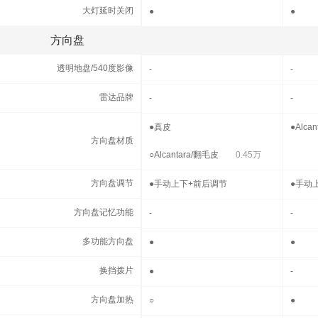
大灯延时关闭
大灯延时关闭
●
●
方向盘
方向盘
透明地盘/540度影像
透明地盘/540度影像
-
-
雷达品牌
雷达品牌
-
-
方向盘材质
●
真皮
●
Alca
方向盘材质
○
Alcantara/翻毛皮
0.45万
方向盘调节
方向盘调节
●
手动上下+前后调节
●
手动
方向盘记忆功能
方向盘记忆功能
-
-
多功能方向盘
多功能方向盘
●
●
换挡拨片
换挡拨片
●
-
方向盘加热
方向盘加热
○
●