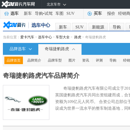
北京车市
选车
新车
导购
•
试驾
车图
SUV
买车
报价
经销
新车
SUV
新能源
导购
当前位置：
爱卡汽车
>
选车中心
>
车型大全
>
路虎
> 奇瑞捷豹路虎
品牌选车
奇瑞捷豹路虎
|
|
|
|
|
|
|
品牌首页
品牌简介
品牌车型
图片
资讯
评测
导购
经销
奇瑞捷豹路虎汽车
品牌简介
奇瑞捷豹路虎汽车有限公司成立于20
英国捷豹路虎汽车共同出资组建而成，合资
资额为109亿元人民币。 合资公司总部
设成为世界一流水平的整车制造基地，同时