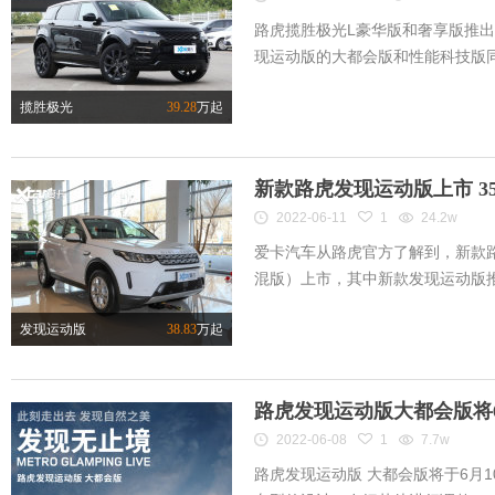
路虎揽胜极光L豪华版和奢享版推出改款
现运动版的大都会版和性能科技版同样
揽胜极光
39.28
万起
新款路虎发现运动版上市 35
2022-06-11
1
24.2w
爱卡汽车从路虎官方了解到，新款路
混版）上市，其中新款发现运动版推出
发现运动版
38.83
万起
路虎发现运动版大都会版将6
2022-06-08
1
7.7w
路虎发现运动版 大都会版将于6月