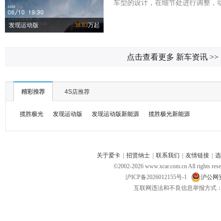
车型的设计，在细节处进行调整，动力
发现运动版
38.83
万起
点击查看更多 新车资讯
>>
精彩推荐
4S店推荐
揽胜极光
发现运动版
发现运动版新能源
揽胜极光新能源
关于爱卡
|
招贤纳士
|
联系我们
|
友情链接
|
选
©2002-
2026
www.xcar.com.cn All ri
沪ICP备2026012155号-1
沪公网安备
互联网违法和不良信息举报方式：电话：021-