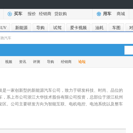
买车
报价
经销商
贷款购
用车
商城
SUV
新能源
导购
试驾
爱卡视频
油耗
车图
零跑汽车
|
|
|
|
|
|
视频
资讯
评测
导购
经销商
论坛
技是一家创新型的新能源汽车公司，致力于研发科技、时尚、品位的
车，系上市公司浙江大华技术股份有限公司投资，总部位于浙江杭州
发区。公司主要研发方向为智能互联、电机电控、电池系统以及整车