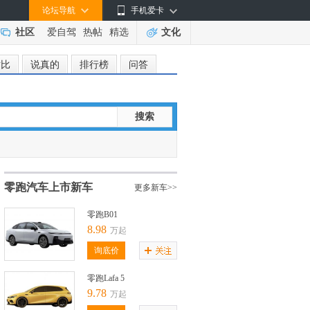
论坛导航
手机爱卡
社区
爱自驾
热帖
精选
文化
对比
说真的
排行榜
问答
搜索
零跑汽车上市新车
更多新车>>
零跑B01
8.98
万起
询底价
零跑Lafa 5
9.78
万起