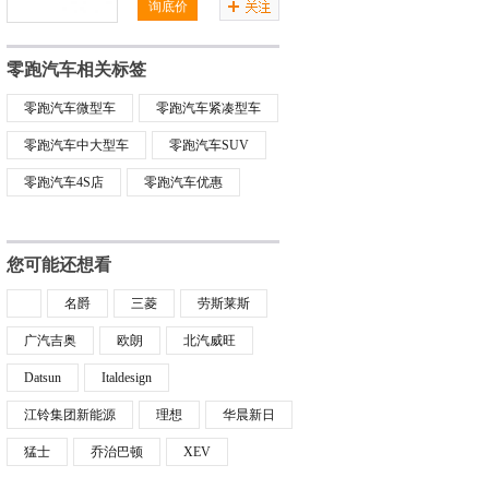
询底价
零跑汽车相关标签
零跑汽车微型车
零跑汽车紧凑型车
零跑汽车中大型车
零跑汽车SUV
零跑汽车4S店
零跑汽车优惠
您可能还想看
名爵
三菱
劳斯莱斯
广汽吉奥
欧朗
北汽威旺
Datsun
Italdesign
江铃集团新能源
理想
华晨新日
猛士
乔治巴顿
XEV