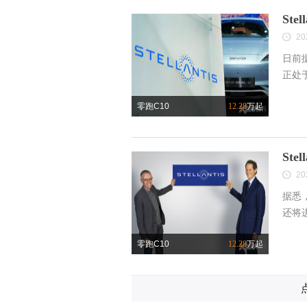
St
20
日前据
正处
零跑C10
12.28
万起
St
20
据悉，
还将
零跑C10
12.28
万起