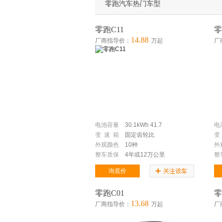
零跑汽车热门车型
零跑C11
零
14.88
厂商指导价：
万起
厂
电池容量
30.1kWh
41.7
电
变 速 箱
固定齿轮比
变
外观颜色
10种
外
整车质保
4年或12万公里
整
询底价
零跑C01
零
13.68
厂商指导价：
万起
厂