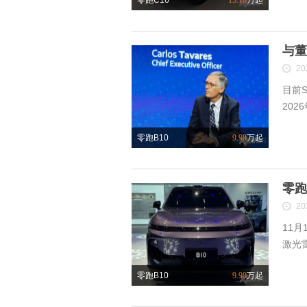
零跑C16
15.18
万起
与董
20
目前S
2026
零跑B10
9.98
万起
零跑
20
11
激光雷
零跑B10
9.98
万起