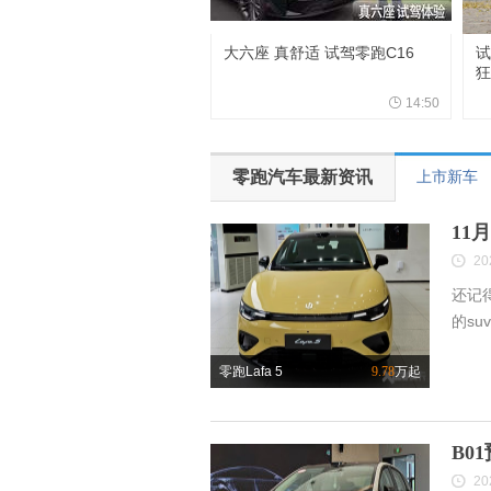
大六座 真舒适 试驾零跑C16
试
狂
14:50
零跑汽车最新资讯
上市新车
11
20
还记
的su
零跑Lafa 5
9.78
万起
B0
20