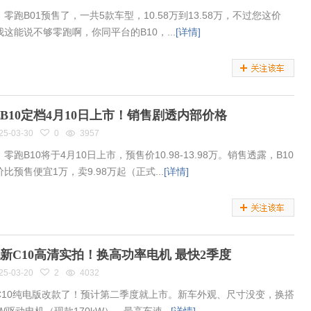
零跑B01预售了，一共5款车型，10.58万到13.58万，不过您这价
我这能说不够零跑啊，你同平台的B10，...
[详情]
B10定档4月10日上市！销售剧透内部价格
25-03-30
0
3957
零跑B10将于4月10日上市，预售价10.98-13.98万。销售透露，B10
比预售便宜1万，卖9.98万起（正式...
[详情]
新C10高清实拍！换高功率电机 最快2季度
25-03-20
2
4032
C10纯电版改款了！预计第二季度就上市。新车外观、尺寸没变，换搭