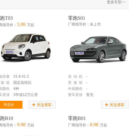
更多车型>>
跑T03
零跑S01
5.99
厂商指导价：未上市
商指导价：
万起
池容量
31.9
41.3
发 动 机
-
 速 箱
固定齿轮比
变 速 箱
-
观颜色
4种
外观颜色
-
车质保
3年或12万公里
整车质保
暂无
询底价
跑B10
零跑B01
9.98
8.98
商指导价：
万起
厂商指导价：
万起