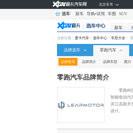
北京车市
选车
新车
导购
•
试驾
车图
SUV
新车
当前位置：
爱卡汽车
>
选车中心
>
车型大全
> 
品牌选车
零跑汽车
|
|
|
品牌首页
品牌简介
品牌车型
图片
零跑汽车
品牌简介
零跑科
智能电动汽
滨江高新开
设计。