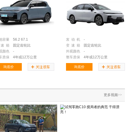
池容量
56.2
67.1
发 动 机
-
 速 箱
固定齿轮比
变 速 箱
固定齿轮比
观颜色
-
外观颜色
-
车质保
4年或12万公里
整车质保
4年或12万公里
询底价
询底价
更多视频>>