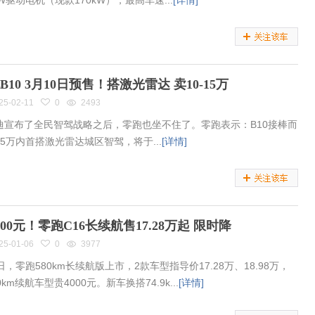
kW驱动电机（现款170kW），最高车速...
[详情]
B10 3月10日预售！搭激光雷达 卖10-15万
25-02-11
0
2493
迪宣布了全民智驾战略之后，零跑也坐不住了。零跑表示：B10接棒而
15万内首搭激光雷达城区智驾，将于...
[详情]
000元！零跑C16长续航售17.28万起 限时降
25-01-06
0
3977
日，零跑580km长续航版上市，2款车型指导价17.28万、18.98万，
0km续航车型贵4000元。新车换搭74.9k...
[详情]