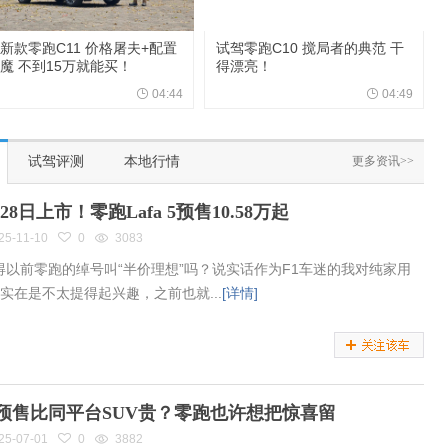
新款零跑C11 价格屠夫+配置
试驾零跑C10 搅局者的典范 干
魔 不到15万就能买！
得漂亮！
04:44
04:49
试驾评测
本地行情
更多资讯>>
月28日上市！零跑Lafa 5预售10.58万起
25-11-10
0
3083
得以前零跑的绰号叫“半价理想”吗？说实话作为F1车迷的我对纯家用
v实在是不太提得起兴趣，之前也就...
[详情]
1预售比同平台SUV贵？零跑也许想把惊喜留
25-07-01
0
3882