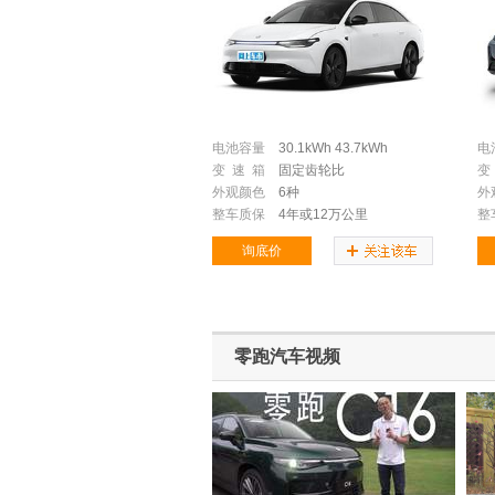
电池容量
30.1kWh
43.7kWh
电
变 速 箱
固定齿轮比
变
外观颜色
6种
外
整车质保
4年或12万公里
整
询底价
零跑汽车视频