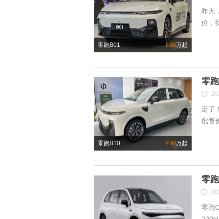
昨天，
位，
零跑B01
8.98
万起
零跑
20
定了！
批售价
零跑B10
9.98
万起
零跑
20
零跑