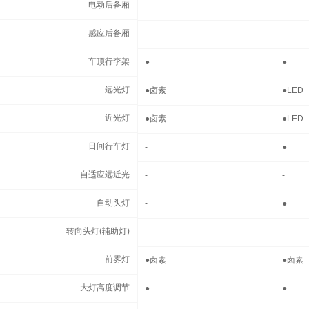
电动后备厢
电动后备厢
-
-
感应后备厢
感应后备厢
-
-
车顶行李架
车顶行李架
●
●
远光灯
远光灯
●
卤素
●
LED
近光灯
近光灯
●
卤素
●
LED
日间行车灯
日间行车灯
-
●
自适应远近光
自适应远近光
-
-
自动头灯
自动头灯
-
●
转向头灯(辅助灯)
转向头灯(辅助灯)
-
-
前雾灯
前雾灯
●
卤素
●
卤素
大灯高度调节
大灯高度调节
●
●