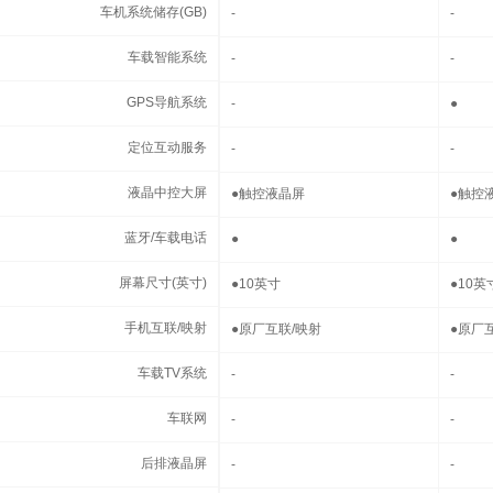
车机系统储存(GB)
车机系统储存(GB)
-
-
车载智能系统
车载智能系统
-
-
GPS导航系统
GPS导航系统
-
●
定位互动服务
定位互动服务
-
-
液晶中控大屏
液晶中控大屏
●
触控液晶屏
●
触控
蓝牙/车载电话
蓝牙/车载电话
●
●
屏幕尺寸(英寸)
屏幕尺寸(英寸)
●
10英寸
●
10英
手机互联/映射
手机互联/映射
●
原厂互联/映射
●
原厂
车载TV系统
车载TV系统
-
-
车联网
车联网
-
-
后排液晶屏
后排液晶屏
-
-