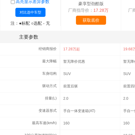
高亮显示差异参数
高亮显示差异参数
豪享型劲酷版
厂商指导价：
17.28万
厂
对比选中车型
对比选中车型
获取底价
注：●标配 ○选配 - 无
注：●标配 ○选配 - 无
主要参数
主要参数
经销商报价
经销商报价
17.28万起
19.6
最大降幅
最大降幅
暂无降价优惠
暂无降
车身结构
车身结构
SUV
SUV
驱动方式
驱动方式
前置后驱
前置四
排量(L)
排量(L)
2.0
2.0
变速器形式
变速器形式
手自一体变速箱(AT)
手自一体
最高车速(km/h)
最高车速(km/h)
160
160