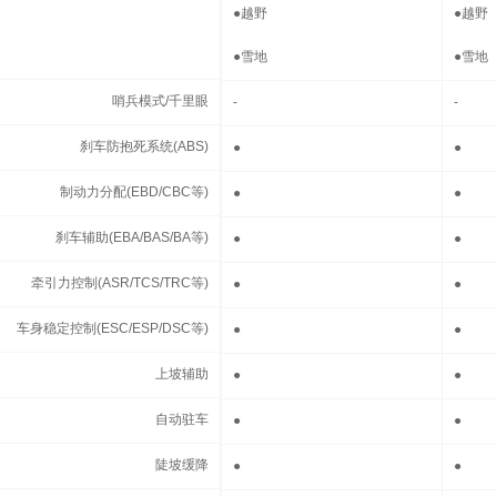
●
越野
●
越野
●
雪地
●
雪地
哨兵模式/千里眼
哨兵模式/千里眼
-
-
刹车防抱死系统(ABS)
刹车防抱死系统(ABS)
●
●
制动力分配(EBD/CBC等)
制动力分配(EBD/CBC等)
●
●
刹车辅助(EBA/BAS/BA等)
刹车辅助(EBA/BAS/BA等)
●
●
牵引力控制(ASR/TCS/TRC等)
牵引力控制(ASR/TCS/TRC等)
●
●
车身稳定控制(ESC/ESP/DSC等)
车身稳定控制(ESC/ESP/DSC等)
●
●
上坡辅助
上坡辅助
●
●
自动驻车
自动驻车
●
●
陡坡缓降
陡坡缓降
●
●