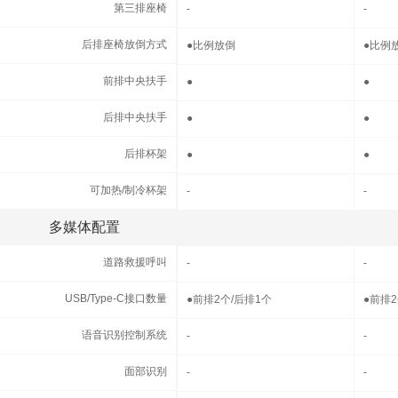
第三排座椅
第三排座椅
-
-
后排座椅放倒方式
后排座椅放倒方式
●
比例放倒
●
比例
前排中央扶手
前排中央扶手
●
●
后排中央扶手
后排中央扶手
●
●
后排杯架
后排杯架
●
●
可加热/制冷杯架
可加热/制冷杯架
-
-
多媒体配置
多媒体配置
道路救援呼叫
道路救援呼叫
-
-
USB/Type-C接口数量
USB/Type-C接口数量
●
前排2个/后排1个
●
前排2
语音识别控制系统
语音识别控制系统
-
-
面部识别
面部识别
-
-