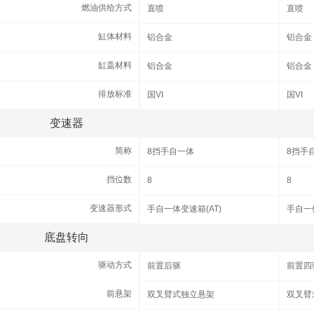
燃油供给方式
燃油供给方式
直喷
直喷
缸体材料
缸体材料
铝合金
铝合金
缸盖材料
缸盖材料
铝合金
铝合金
排放标准
排放标准
国VI
国VI
变速器
变速器
简称
简称
8挡手自一体
8挡手
挡位数
挡位数
8
8
变速器形式
变速器形式
手自一体变速箱(AT)
手自一体
底盘转向
底盘转向
驱动方式
驱动方式
前置后驱
前置四
前悬架
前悬架
双叉臂式独立悬架
双叉臂