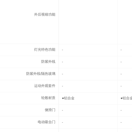
外后视镜功能
灯光特色功能
灯光特色功能
-
-
防紫外线
防紫外线
-
-
防紫外线/隔热玻璃
防紫外线/隔热玻璃
-
-
运动外观套件
运动外观套件
-
-
轮毂材质
轮毂材质
●
铝合金
●
铝合
侧滑门
侧滑门
-
-
电动吸合门
电动吸合门
-
-