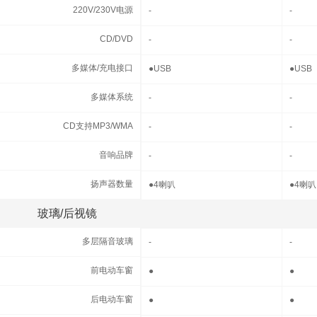
220V/230V电源
220V/230V电源
-
-
CD/DVD
CD/DVD
-
-
多媒体/充电接口
多媒体/充电接口
●
USB
●
USB
多媒体系统
多媒体系统
-
-
CD支持MP3/WMA
CD支持MP3/WMA
-
-
音响品牌
音响品牌
-
-
扬声器数量
扬声器数量
●
4喇叭
●
4喇叭
玻璃/后视镜
玻璃/后视镜
多层隔音玻璃
多层隔音玻璃
-
-
前电动车窗
前电动车窗
●
●
后电动车窗
后电动车窗
●
●