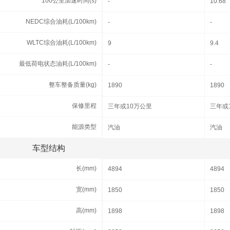
100公里加速时间(s)
100公里加速时间(s)
-
10.68
NEDC综合油耗(L/100km)
NEDC综合油耗(L/100km)
-
-
WLTC综合油耗(L/100km)
WLTC综合油耗(L/100km)
9
9.4
最低荷电状态油耗(L/100km)
最低荷电状态油耗(L/100km)
-
-
整车整备质量(kg)
整车整备质量(kg)
1890
1890
保修里程
保修里程
三年或10万公里
三年或
能源类型
能源类型
汽油
汽油
车型结构
车型结构
长(mm)
长(mm)
4894
4894
宽(mm)
宽(mm)
1850
1850
高(mm)
高(mm)
1898
1898