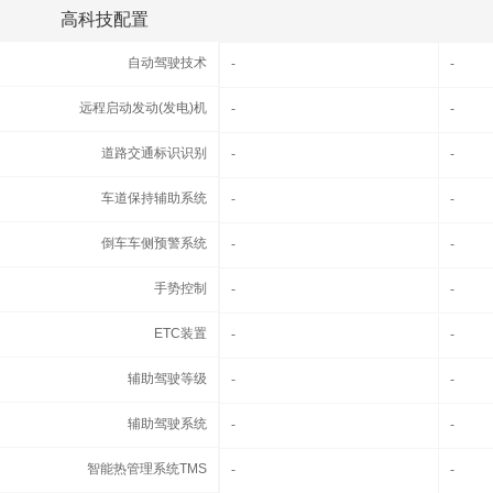
高科技配置
高科技配置
自动驾驶技术
自动驾驶技术
-
-
远程启动发动(发电)机
远程启动发动(发电)机
-
-
道路交通标识识别
道路交通标识识别
-
-
车道保持辅助系统
车道保持辅助系统
-
-
倒车车侧预警系统
倒车车侧预警系统
-
-
手势控制
手势控制
-
-
ETC装置
ETC装置
-
-
辅助驾驶等级
辅助驾驶等级
-
-
辅助驾驶系统
辅助驾驶系统
-
-
智能热管理系统TMS
智能热管理系统TMS
-
-