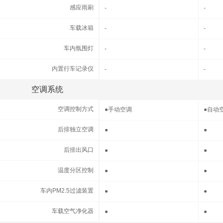
感应雨刷
感应雨刷
-
-
车载冰箱
车载冰箱
-
-
车内氛围灯
车内氛围灯
-
-
内置行车记录仪
内置行车记录仪
-
-
空调系统
空调系统
空调控制方式
空调控制方式
●
手动空调
●
自动
后排独立空调
后排独立空调
●
●
后排出风口
后排出风口
●
●
温度分区控制
温度分区控制
●
●
车内PM2.5过滤装置
车内PM2.5过滤装置
●
●
车载空气净化器
车载空气净化器
●
●