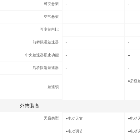
可变悬架
可变悬架
-
-
空气悬架
空气悬架
-
-
可变转向比
可变转向比
-
-
前桥限滑差速器
前桥限滑差速器
-
-
中央差速器锁止功能
中央差速器锁止功能
-
●
后桥限滑差速器
后桥限滑差速器
-
-
差速锁
-
●
后桥
差速锁
外饰装备
外饰装备
天窗类型
天窗类型
●
电动天窗
●
电动
外后视镜功能
●
电动调节
●
电动