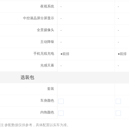
夜视系统
夜视系统
-
-
中控液晶屏分屏显示
中控液晶屏分屏显示
-
-
全景摄像头
全景摄像头
-
-
主动降噪
主动降噪
-
-
手机无线充电
手机无线充电
●
前排
●
前排
光感天幕
光感天幕
-
-
选装包
高科技配置
套装
套装
车身颜色
车身颜色
内饰颜色
内饰颜色
注:参配数据仅供参考，具体配置以实车为准。