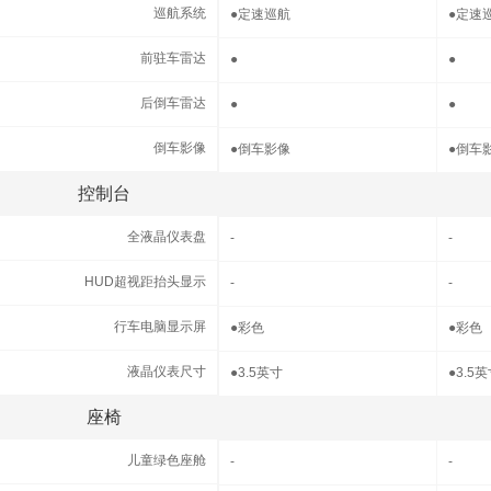
巡航系统
巡航系统
●
定速巡航
●
定速
前驻车雷达
前驻车雷达
●
●
后倒车雷达
后倒车雷达
●
●
倒车影像
倒车影像
●
倒车影像
●
倒车
控制台
控制台
全液晶仪表盘
全液晶仪表盘
-
-
HUD超视距抬头显示
HUD超视距抬头显示
-
-
行车电脑显示屏
行车电脑显示屏
●
彩色
●
彩色
液晶仪表尺寸
液晶仪表尺寸
●
3.5英寸
●
3.5
座椅
座椅
儿童绿色座舱
儿童绿色座舱
-
-