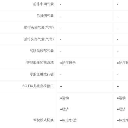
前排中间气囊
前排中间气囊
-
-
后排侧气囊
后排侧气囊
-
-
前排头部气囊(气帘)
前排头部气囊(气帘)
-
-
后排头部气囊(气帘)
后排头部气囊(气帘)
-
-
驾驶员膝部气囊
驾驶员膝部气囊
-
-
智能胎压监视系统
智能胎压监视系统
●
胎压显示
●
胎压
零胎压继续行驶
零胎压继续行驶
-
-
ISO FIX儿童座椅接口
ISO FIX儿童座椅接口
●
●
驾驶模式切换
●
运动
●
运动
●
经济
●
经济
驾驶模式切换
●
标准/舒适
●
标准/