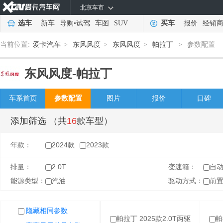
北京车市
选车
新车
导购
•
试驾
车图
SUV
买车
报价
经销
当前位置:
爱卡汽车
>
东风风度
>
东风风度
>
帕拉丁
>
参数配置
东风风度-
帕拉丁
车系首页
参数配置
图片
报价
口碑
添加筛选
（共
16
款车型）
年款：
2024款
2023款
排量：
2.0T
变速箱：
自
能源类型：
汽油
驱动方式：
前
隐藏相同参数
隐藏相同参数
帕拉丁 2025款2.0T两驱
帕