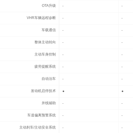
OTA升级
OTA升级
-
-
VHR车辆远程诊断
VHR车辆远程诊断
-
-
车载通信
车载通信
-
-
整体主动转向
整体主动转向
-
-
主动车身控制
主动车身控制
-
-
疲劳提醒系统
疲劳提醒系统
-
-
自动泊车
自动泊车
-
-
发动机启停技术
发动机启停技术
●
●
并线辅助
并线辅助
-
-
车道偏离预警系统
车道偏离预警系统
-
-
主动刹车/主动安全系统
主动刹车/主动安全系统
-
-