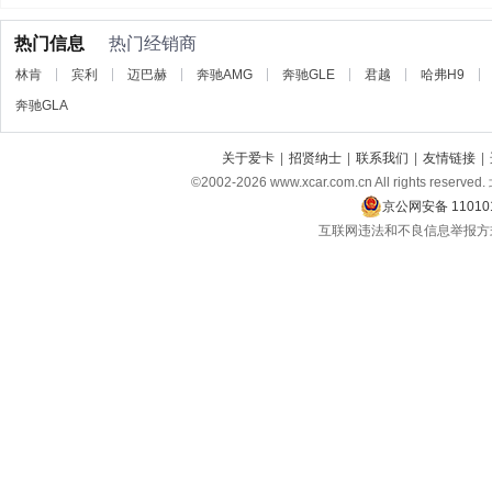
热门信息
热门经销商
林肯
宾利
迈巴赫
奔驰AMG
奔驰GLE
君越
哈弗H9
奔驰GLA
关于爱卡
|
招贤纳士
|
联系我们
|
友情链接
|
©2002-
2026
www.xcar.com.cn All rights
京公网安备 110101
互联网违法和不良信息举报方式：电话