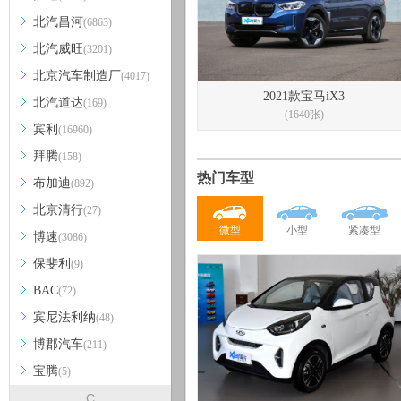
北汽昌河
(6863)
北汽威旺
(3201)
北京汽车制造厂
(4017)
2021款宝马iX3
北汽道达
(169)
(1640张)
宾利
(16960)
拜腾
(158)
热门车型
布加迪
(892)
北京清行
(27)
微型
小型
紧凑型
博速
(3086)
保斐利
(9)
BAC
(72)
宾尼法利纳
(48)
博郡汽车
(211)
宝腾
(5)
C