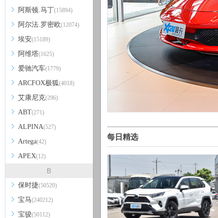
阿斯顿.马丁
(15894)
阿尔法.罗密欧
(12074)
埃安
(15189)
阿维塔
(1625)
爱驰汽车
(1779)
ARCFOX极狐
(4018)
艾康尼克
(296)
ABT
(271)
ALPINA
(527)
每日精选
Artega
(42)
APEX
(12)
B
保时捷
(50520)
宝马
(240212)
宝骏
(50112)