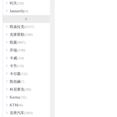
钧天
(328)
Jannarelly
(4)
K
凯迪拉克
(63157)
克莱斯勒
(5296)
凯翼
(9067)
开瑞
(3780)
卡威
(154)
卡升
(110)
卡尔森
(152)
凯佰赫
(7)
科尼赛克
(260)
Karma
(232)
KTM
(86)
克蒂汽车
(1093)