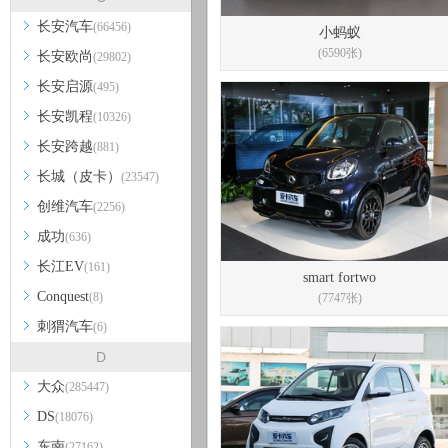
长安汽车
(66456)
小蚂蚁
(6590张)
长安欧尚
(29802)
长安启源
(495)
长安凯程
(10326)
长安跨越
(881)
长城（皮卡）
(23547)
创维汽车
(2256)
成功
(636)
长江EV
(161)
smart fortwo
Conquest
(8)
(7747张)
刺猬汽车
(6)
D
大众
(285447)
DS
(18076)
东南
(27162)