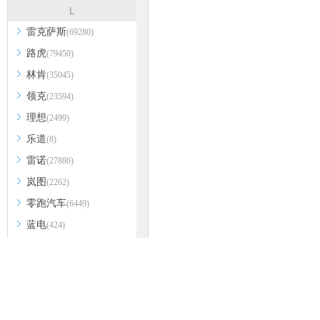
L
雷克萨斯
(69280)
路虎
(79450)
林肯
(35045)
领克
(23594)
理想
(2499)
乐道
(8)
雷诺
(27886)
岚图
(2262)
零跑汽车
(6449)
蓝电
(424)
陆风
(12797)
铃木
(29704)
劳斯莱斯
(7904)
兰博基尼
(10941)
A
B
C
D
E
F
G
H
I
J
K
车系找车：