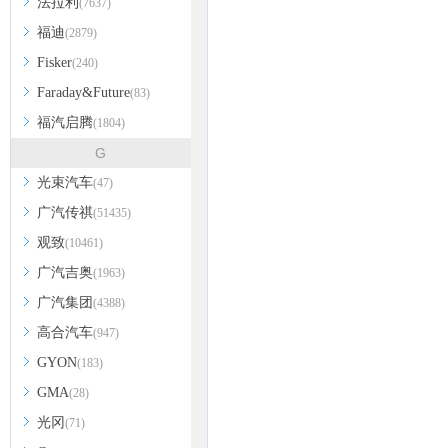
法拉利
(7637)
福迪
(2879)
Fisker
(240)
Faraday&Future
(83)
福汽启腾
(1804)
G
光束汽车
(47)
广汽传祺
(51435)
观致
(10461)
广汽吉奥
(1963)
广汽集团
(4388)
高合汽车
(947)
GYON
(183)
GMA
(28)
光冈
(71)