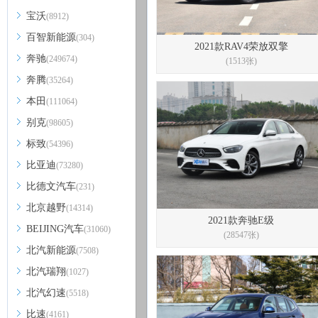
宝沃
(8912)
百智新能源
(304)
2021款RAV4荣放双擎
奔驰
(249674)
(1513张)
奔腾
(35264)
本田
(111064)
别克
(98605)
标致
(54396)
比亚迪
(73280)
比德文汽车
(231)
北京越野
(14314)
2021款奔驰E级
BEIJING汽车
(31060)
(28547张)
北汽新能源
(7508)
北汽瑞翔
(1027)
北汽幻速
(5518)
比速
(4161)