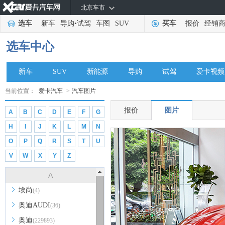
北京车市
选车
新车
导购
•
试驾
车图
SUV
买车
报价
经销
选车中心
新车
SUV
新能源
导购
试驾
爱卡视频
当前位置：
爱卡汽车
>
汽车图片
报价
图片
A
B
C
D
E
F
G
H
I
J
K
L
M
N
O
P
Q
R
S
T
U
V
W
X
Y
Z
A
埃尚
(4)
奥迪AUDI
(36)
奥迪
(229893)