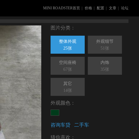
MINI ROADSTER首页
|
价格
|
配置
|
文章
|
论坛
图片分类：
整体外观
外观细节
25张
51张
空间座椅
内饰
67张
35张
其它
14张
外观颜色：
咨询车贷
二手车
猜你喜欢：