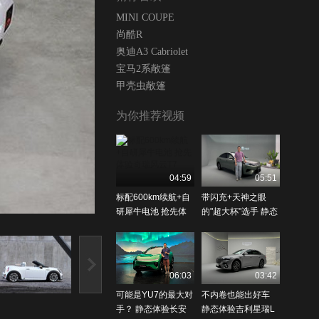
MINI COUPE
尚酷R
奥迪A3 Cabriolet
宝马2系敞篷
甲壳虫敞篷
为你推荐视频
04:59
05:51
标配600km续航+自
带闪充+天神之眼
研犀牛电池 抢先体
的"超大杯"选手 静态
验奇瑞风云T7
体验比亚迪秦MAX
06:03
03:42
可能是YU7的最大对
不内卷也能出好车
手？ 静态体验长安
静态体验吉利星瑞L