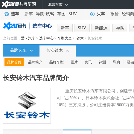
北京车市
选车
新车
导购
•
试驾
车图
SUV
买车
报价
经销
新车
SUV
新能源
导购
当前位置：
爱卡汽车
>
选车中心
>
车型大全
>
铃木
> 长安铃木
品牌选车
长安铃木
|
|
|
|
|
|
|
品牌首页
品牌简介
品牌车型
图片
资讯
评测
导购
经销
长安铃木汽车
品牌简介
重庆长安铃木汽车有限公司，创建于1
司（占50%）、日本铃木株式会社（占4
10%）三方持股，公司注册资本19000万美