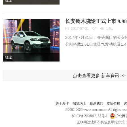
骁途
长安铃木骁途正式上市 9.98-
2017-07-31
1.9w
2017年7月31日，备受瞩目的长
分别搭载1.6L自然吸气发动机及1.4T
骁途
点击查看更多 新车资讯
>>
关于爱卡
|
招贤纳士
|
联系我们
|
友情链接
|
选
©2002-
2026
www.xcar.com.cn All ri
沪ICP备2026012155号-1
沪公网安备
互联网违法和不良信息举报方式：电话：021-