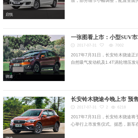
致，部分细节小幅调整，配置全面升级
启悦
一张图看上市：小型SUV
2017-07-31
7002
2017年7月31日，长安铃木骁途正
自然吸气发动机及1.4T涡轮增压发动
骁途
长安铃木骁途今晚上市 预售10
2017-07-31
2
6218
2017年7月31日，长安铃木骁途将
心举行上市发售仪式。据悉，新车在分