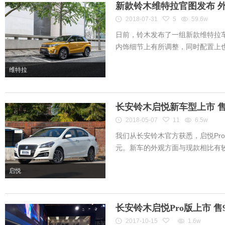
新款铃木维特拉官图发布 
2018-07-31
5
59.6w
日前，铃木发布了一组新款维特拉
内饰细节上有所调整，同时配置上也进
维特拉
长安铃木启悦新车型上市 售1
2018-05-07
11
6.5w
我们从长安铃木官方获悉，启悦Pro
元。新车的外观方面与现款相比有较大
启悦
长安铃木启悦Pro版上市 售9.3
2017-10-15
1.6w