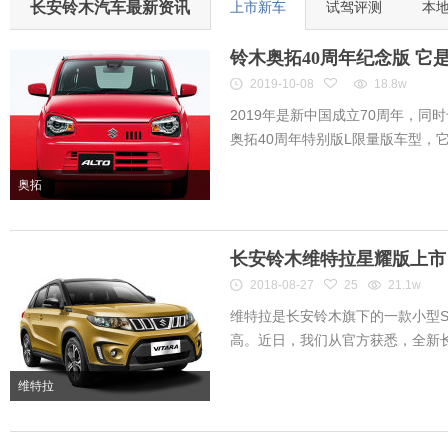
长安铃木汽车最新资讯
上市新车
试驾评测
本
铃木奥拓40周年纪念版 它
2019-10-08
18.8w
2019年是新中国成立70周年，同
奥拓40周年特别版L限量版车型，它是
奥拓
长安铃木维特拉星耀版上市 售
2018-08-27
25
21.1w
维特拉是长安铃木旗下的一款小型S
高。近日，我们从官方获悉，全新长安
维特拉