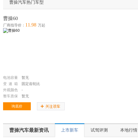
曹操汽车热门车型
曹操60
11.98
厂商指导价：
万起
电池容量
暂无
变 速 箱
固定齿轮比
外观颜色
-
整车质保
暂无
询底价
曹操汽车最新资讯
上市新车
试驾评测
本地行情