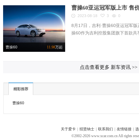
曹操60亚运冠军版上市 售价1
2023-08-18
3
0
8月17日，吉利·曹操60亚运冠军版
操60作为吉利控股集团旗下首款共享出
曹操60
11.98
万起
点击查看更多 新车资讯
>>
精彩推荐
曹操60
关于爱卡
|
招贤纳士
|
联系我们
|
友情链接
|
选
©2002-
2026
www.xcar.com.cn All ri