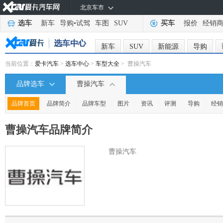
北京车市
选车
新车
导购
•
试驾
车图
SUV
买车
报价
经销
新车
SUV
新能源
导购
当前位置：
爱卡汽车
>
选车中心
>
车型大全
> 曹操汽车
品牌选车
曹操汽车
|
|
|
|
|
|
|
品牌首页
品牌简介
品牌车型
图片
资讯
评测
导购
经销
曹操汽车
品牌简介
曹操汽车