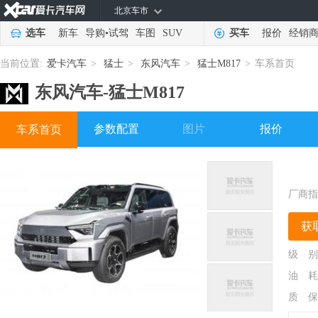
北京车市
选车
新车
导购
•
试驾
车图
SUV
买车
报价
经销
当前位置:
爱卡汽车
>
猛士
>
东风汽车
>
猛士M817
>
车系首页
东风汽车-
猛士M817
参数配置
图片
报价
车系首页
厂商指
获
级 别
油 耗
质 保