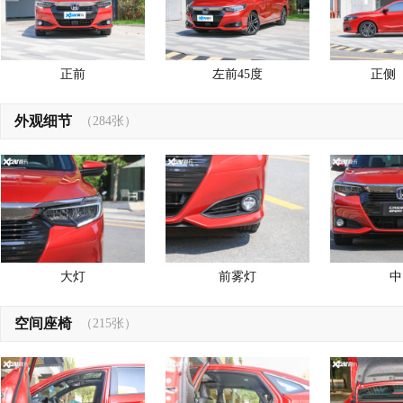
正前
左前45度
正侧
外观细节
（284张）
大灯
前雾灯
中
空间座椅
（215张）