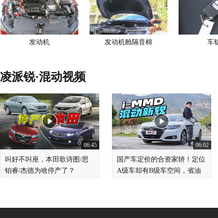
发动机
发动机舱隔音棉
车
凌派锐·混动视频
06:45
06:02
叫好不叫座，本田歌诗图/思
国产车定价的合资家轿！定位
铂睿/杰德为啥停产了？
A级车却有B级车空间，省油
开不坏！