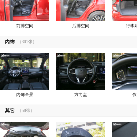
前排空间
后排空间
行李
内饰
（301张）
内饰全景
方向盘
仪
其它
（58张）