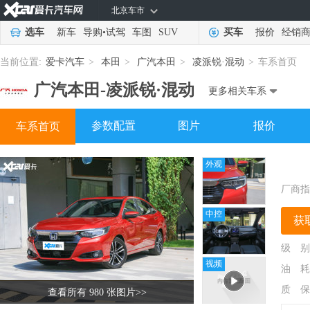
北京车市
选车
新车
导购
•
试驾
车图
SUV
买车
报价
经销
当前位置:
爱卡汽车
>
本田
>
广汽本田
>
凌派锐·混动
>
车系首页
广汽本田-
凌派锐·混动
更多相关车系
参数配置
图片
报价
车系首页
外观
厂商指
中控
获
级 别
视频
油 耗
质 保
查看所有 980 张图片
>>