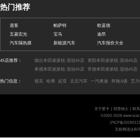
热门推荐
逍客
帕萨特
欧蓝德
五菱宏光
宝马
途昂
汽车隔热膜
新能源汽车
汽车报价大全
4S店推荐：
烟台本田凌派锐·混动4S店
资阳本田凌派锐·混动4S店
孝感本田凌派锐·混动4S店
常德本田凌派锐·混动4S店
热门信息：
领克
哈弗
起亚
北京汽车
一汽奥迪
奔驰A级
艾力
关于爱卡
|
招贤纳士
|
联系
©2002-
2026
www.xca
沪ICP备2026012
互联网违法和不良信