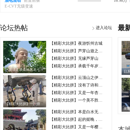
油电混动
前置前驱
16.98万
E-CVT无级变速
论坛热帖
最
进入论坛
【精彩大比拼】夜游忻州古城
【精彩大比拼】芦芽山遊之情人谷
【精彩大比拼】无缘芦芽山
【精彩大比拼】承载千年岁月 辉煌今犹在
一次说走就走的东北七日行
【精彩大比拼】云顶山之伊甸园
【精彩大比拼】没有了诗和远方，就在身边享受“不凡”
【精彩大比拼】又是一年杏儿黄
【精彩大比拼】一个美不胜收的地方
【精彩大比拼】一次很好的保养体验
【精彩大比拼】本是白水无盐面,泪落碗中方知咸
【精彩大比拼】起的挺晚，赶了个大集
【精彩大比拼】又是一年樱桃红
本