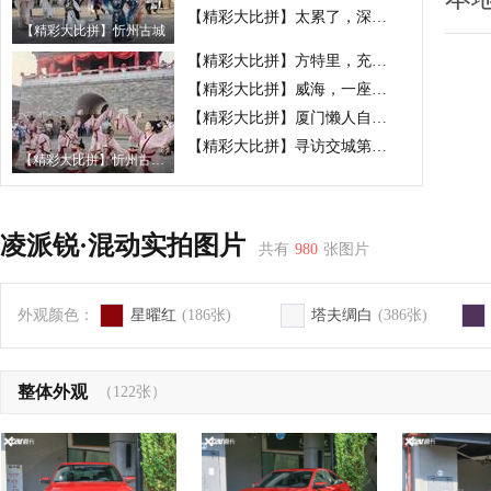
【精彩大比拼】太累了，深山夜游也是一种放松
【精彩大比拼】忻州古城
【精彩大比拼】方特里，充当了一把年轻人
【精彩大比拼】威海，一座让人不想走的城市
【精彩大比拼】厦门懒人自由行
【精彩大比拼】寻访交城第一山“卦山”
【精彩大比拼】忻州古城的吃喝玩住行
凌派锐·混动实拍图片
共有
980
张图片
外观颜色：
星曜红
(186张)
塔夫绸白
(386张)
整体外观
（122张）