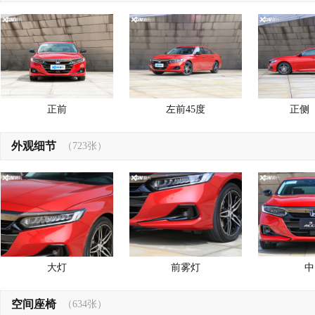
正前
左前45度
正侧
外观细节
（723张）
大灯
前雾灯
中
空间座椅
（634张）