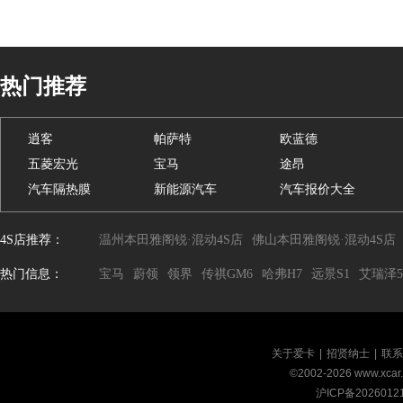
热门推荐
逍客
帕萨特
欧蓝德
五菱宏光
宝马
途昂
汽车隔热膜
新能源汽车
汽车报价大全
4S店推荐：
温州本田雅阁锐·混动4S店
佛山本田雅阁锐·混动4S店
热门信息：
宝马
蔚领
领界
传祺GM6
哈弗H7
远景S1
艾瑞泽5
关于爱卡
|
招贤纳士
|
联系
©2002-
2026
www.xca
沪ICP备2026012