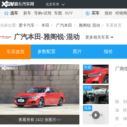
北京车市
选车
新车
导购
•
试驾
车图
SUV
买车
报价
经销
当前位置:
爱卡汽车
>
本田
>
广汽本田
>
雅阁锐·混动
>
车系首页
广汽本田-
雅阁锐·混动
更多相关车系
参数配置
图片
报价
车系首页
外观
厂商
中控
级 别
视频
油 耗
质 保
查看所有 2422 张图片
>>