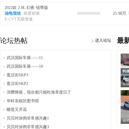
2022款 2.0L 幻夜·锐尊版
油电混动
前置前驱
25.98万
E-CVT无级变速
论坛热帖
最
进入论坛
武汉国际车展——11
武汉国际车展——10
逛汉街SKP3
逛汉街SKP2
消费降级，现在都只能吃海草度日了
华科东校区图书馆
睡莲又开花
贝贝对涂鸦非常感兴趣1
贝贝对涂鸦非常感兴趣3