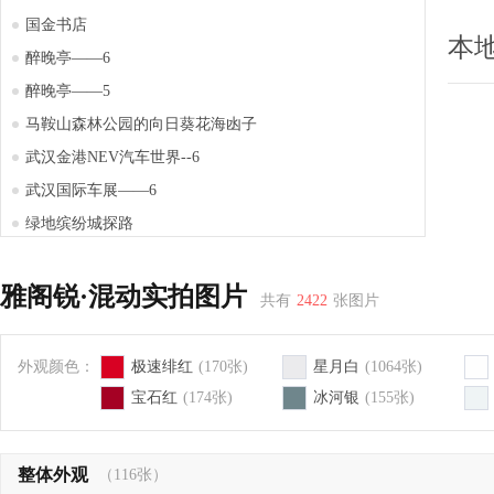
国金书店
本
醉晚亭——6
醉晚亭——5
马鞍山森林公园的向日葵花海凼子
武汉金港NEV汽车世界--6
武汉国际车展——6
绿地缤纷城探路
武汉天地一方商场(上)
武商梦时代4
雅阁锐·混动实拍图片
共有
2422
张图片
宝马MiNi新款电动车试驾会(上)
宝马MiNi新款电动车试驾会(下)
外观颜色：
极速绯红
(170张)
星月白
(1064张)
宝石红
(174张)
冰河银
(155张)
整体外观
（116张）