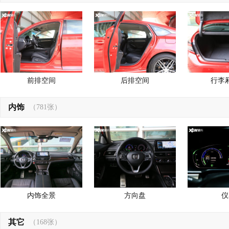
前排空间
后排空间
行李
内饰
（781张）
内饰全景
方向盘
仪
其它
（168张）