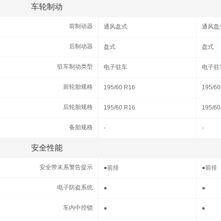
车轮制动
车轮制动
前制动器
前制动器
通风盘式
通风盘
后制动器
后制动器
盘式
盘式
驻车制动类型
驻车制动类型
电子驻车
电子驻
前轮胎规格
前轮胎规格
195/60 R16
195/60
后轮胎规格
后轮胎规格
195/60 R16
195/60
备胎规格
备胎规格
-
-
安全性能
安全性能
安全带未系警告提示
安全带未系警告提示
●
前排
●
前排
电子防盗系统
电子防盗系统
●
●
车内中控锁
车内中控锁
●
●