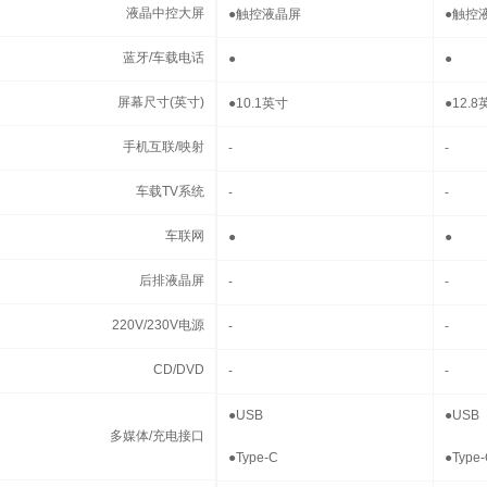
液晶中控大屏
液晶中控大屏
●
触控液晶屏
●
触控
蓝牙/车载电话
蓝牙/车载电话
●
●
屏幕尺寸(英寸)
屏幕尺寸(英寸)
●
10.1英寸
●
12.8
手机互联/映射
手机互联/映射
-
-
车载TV系统
车载TV系统
-
-
车联网
车联网
●
●
后排液晶屏
后排液晶屏
-
-
220V/230V电源
220V/230V电源
-
-
CD/DVD
CD/DVD
-
-
多媒体/充电接口
●
USB
●
USB
多媒体/充电接口
●
Type-C
●
Type