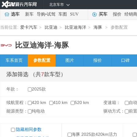
北京车市
选车
新车
导购
•
试驾
车图
SUV
买车
报价
经销
当前位置:
爱卡汽车
>
比亚迪
>
比亚迪海洋
>
海豚
>
参数配置
比亚迪海洋-
海豚
车系首页
参数配置
图片
报价
口碑
添加筛选
（共
7
款车型）
年款：
2025款
续航里程：
420 km
410 km
520 km
变速箱：
自
能源类型：
纯电动
驱动方式：
前
隐藏相同参数
隐藏相同参数
海豚 2025款420km活力