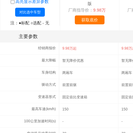
高亮显示差异参数
高亮显示差异参数
版
厂商指导价：
9.98万
厂
对比选中车型
对比选中车型
获取底价
注：●标配 ○选配 - 无
注：●标配 ○选配 - 无
主要参数
主要参数
经销商报价
经销商报价
9.98万起
9.98
最大降幅
最大降幅
暂无降价优惠
暂无降
车身结构
车身结构
两厢车
两厢车
驱动方式
驱动方式
前置前驱
前置前
变速器形式
变速器形式
固定齿比变速箱
固定齿
最高车速(km/h)
最高车速(km/h)
150
150
100公里加速时间(s)
100公里加速时间(s)
-
-