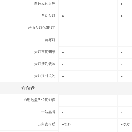
自适应远近光
自适应远近光
-
●
自动头灯
自动头灯
●
●
转向头灯(辅助灯)
转向头灯(辅助灯)
-
-
前雾灯
前雾灯
-
-
大灯高度调节
大灯高度调节
●
●
大灯清洗装置
大灯清洗装置
-
-
大灯延时关闭
大灯延时关闭
●
●
方向盘
方向盘
透明地盘/540度影像
透明地盘/540度影像
-
-
雷达品牌
雷达品牌
-
-
方向盘材质
方向盘材质
●
塑料
●
皮质