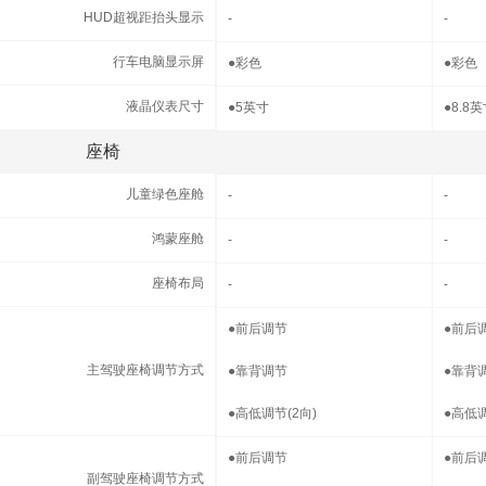
HUD超视距抬头显示
HUD超视距抬头显示
-
-
行车电脑显示屏
行车电脑显示屏
●
彩色
●
彩色
液晶仪表尺寸
液晶仪表尺寸
●
5英寸
●
8.8
座椅
座椅
儿童绿色座舱
儿童绿色座舱
-
-
鸿蒙座舱
鸿蒙座舱
-
-
座椅布局
座椅布局
-
-
主驾驶座椅调节方式
●
前后调节
●
前后
主驾驶座椅调节方式
●
靠背调节
●
靠背
●
高低调节(2向)
●
高低调
副驾驶座椅调节方式
●
前后调节
●
前后
副驾驶座椅调节方式