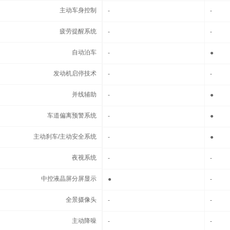
主动车身控制
主动车身控制
-
-
疲劳提醒系统
疲劳提醒系统
-
-
自动泊车
自动泊车
-
●
发动机启停技术
发动机启停技术
-
-
并线辅助
并线辅助
-
●
车道偏离预警系统
车道偏离预警系统
-
●
主动刹车/主动安全系统
主动刹车/主动安全系统
-
●
夜视系统
夜视系统
-
-
中控液晶屏分屏显示
中控液晶屏分屏显示
●
-
全景摄像头
全景摄像头
-
-
主动降噪
主动降噪
-
-