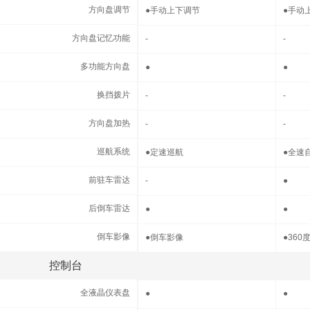
方向盘调节
方向盘调节
●
手动上下调节
●
手动
方向盘记忆功能
方向盘记忆功能
-
-
多功能方向盘
多功能方向盘
●
●
换挡拨片
换挡拨片
-
-
方向盘加热
方向盘加热
-
-
巡航系统
巡航系统
●
定速巡航
●
全速
前驻车雷达
前驻车雷达
-
●
后倒车雷达
后倒车雷达
●
●
倒车影像
倒车影像
●
倒车影像
●
360
控制台
控制台
全液晶仪表盘
全液晶仪表盘
●
●