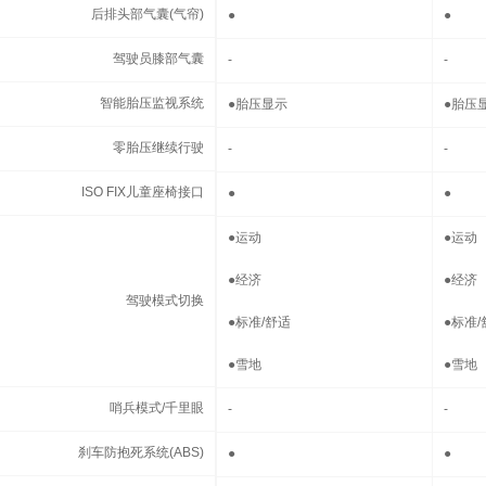
后排头部气囊(气帘)
后排头部气囊(气帘)
●
●
驾驶员膝部气囊
驾驶员膝部气囊
-
-
智能胎压监视系统
智能胎压监视系统
●
胎压显示
●
胎压
零胎压继续行驶
零胎压继续行驶
-
-
ISO FIX儿童座椅接口
ISO FIX儿童座椅接口
●
●
驾驶模式切换
●
运动
●
运动
●
经济
●
经济
驾驶模式切换
●
标准/舒适
●
标准/
●
雪地
●
雪地
哨兵模式/千里眼
哨兵模式/千里眼
-
-
刹车防抱死系统(ABS)
刹车防抱死系统(ABS)
●
●