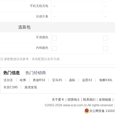
手机无线充电
手机无线充电
-
-
光感天幕
光感天幕
-
-
选装包
高科技配置
车身颜色
车身颜色
内饰颜色
内饰颜色
注:参配数据仅供参考，具体配置以实车为准。
热门信息
热门经销商
沃尔沃
哈弗
奥迪RS3
宝马X5
嘉际
远景X3
海狮X30L
长安CS95
路虎发现
关于爱卡
|
招贤纳士
|
联系我们
|
友情链接
|
©2002-
2026
www.xcar.com.cn All rights
京公网安备 110101