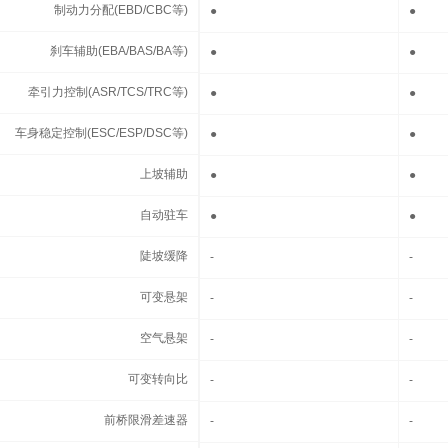
制动力分配(EBD/CBC等)
制动力分配(EBD/CBC等)
●
●
刹车辅助(EBA/BAS/BA等)
刹车辅助(EBA/BAS/BA等)
●
●
牵引力控制(ASR/TCS/TRC等)
牵引力控制(ASR/TCS/TRC等)
●
●
车身稳定控制(ESC/ESP/DSC等)
车身稳定控制(ESC/ESP/DSC等)
●
●
上坡辅助
上坡辅助
●
●
自动驻车
自动驻车
●
●
陡坡缓降
陡坡缓降
-
-
可变悬架
可变悬架
-
-
空气悬架
空气悬架
-
-
可变转向比
可变转向比
-
-
前桥限滑差速器
前桥限滑差速器
-
-