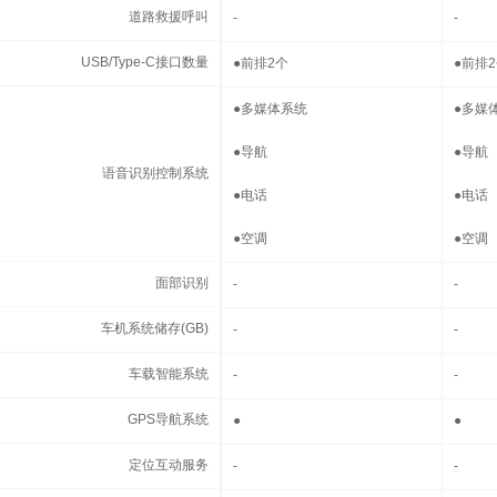
道路救援呼叫
道路救援呼叫
-
-
USB/Type-C接口数量
USB/Type-C接口数量
●
前排2个
●
前排
语音识别控制系统
●
多媒体系统
●
多媒
●
导航
●
导航
语音识别控制系统
●
电话
●
电话
●
空调
●
空调
面部识别
面部识别
-
-
车机系统储存(GB)
车机系统储存(GB)
-
-
车载智能系统
车载智能系统
-
-
GPS导航系统
GPS导航系统
●
●
定位互动服务
定位互动服务
-
-