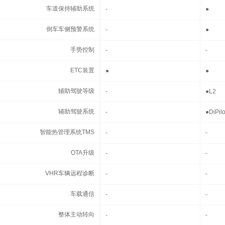
车道保持辅助系统
车道保持辅助系统
-
●
倒车车侧预警系统
倒车车侧预警系统
-
●
手势控制
手势控制
-
-
ETC装置
ETC装置
●
●
辅助驾驶等级
辅助驾驶等级
-
●
L2
辅助驾驶系统
辅助驾驶系统
-
●
DiPil
智能热管理系统TMS
智能热管理系统TMS
-
-
OTA升级
OTA升级
-
-
VHR车辆远程诊断
VHR车辆远程诊断
-
-
车载通信
车载通信
-
-
整体主动转向
整体主动转向
-
-