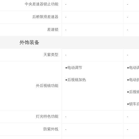
中央差速器锁止功能
中央差速器锁止功能
-
-
后桥限滑差速器
后桥限滑差速器
-
-
差速锁
差速锁
-
-
外饰装备
外饰装备
天窗类型
天窗类型
-
-
外后视镜功能
●
电动调节
●
电动
●
后视镜加热
●
电动
外后视镜功能
●
后视
●
锁车
灯光特色功能
灯光特色功能
-
-
防紫外线
防紫外线
-
-