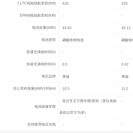
CLTC纯电续航里程(KM)
CLTC纯电续航里程(KM)
420
420
EPA纯电续航里程(KM)
EPA纯电续航里程(KM)
-
-
电池容量(kWh)
电池容量(kWh)
44.93
45.12
电池类型
电池类型
磷酸铁锂电池
磷酸铁
普通充满电时间(h)
普通充满电时间(h)
-
-
快速充满电时间(h)
快速充满电时间(h)
0.5
0.42
电芯品牌
电芯品牌
弗迪
弗迪
百公里耗电量(kWh/100km)
百公里耗电量(kWh/100km)
10.5
11.2
电池保修年限
首任车主不限年限/里程（责任免除
-
电池保修年限
条款以官方为准）
支持家用电压充电
支持家用电压充电
-
-