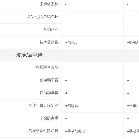
多媒体系统
多媒体系统
-
-
CD支持MP3/WMA
CD支持MP3/WMA
-
-
音响品牌
音响品牌
-
-
扬声器数量
扬声器数量
●
4喇叭
●
6喇叭
玻璃/后视镜
玻璃/后视镜
多层隔音玻璃
多层隔音玻璃
-
-
前电动车窗
前电动车窗
●
●
后电动车窗
后电动车窗
●
●
车窗一键升降功能
车窗一键升降功能
●
驾驶位
●
全车
车窗防夹手
车窗防夹手
●
●
后视镜自动防眩目
后视镜自动防眩目
●
手动防眩目
●
手动