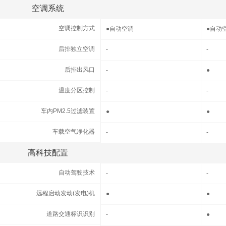
空调系统
空调系统
空调控制方式
空调控制方式
●
自动空调
●
自动
后排独立空调
后排独立空调
-
-
后排出风口
后排出风口
-
●
温度分区控制
温度分区控制
-
-
车内PM2.5过滤装置
车内PM2.5过滤装置
●
●
车载空气净化器
车载空气净化器
-
-
高科技配置
高科技配置
自动驾驶技术
自动驾驶技术
-
-
远程启动发动(发电)机
远程启动发动(发电)机
●
●
道路交通标识识别
道路交通标识识别
-
●