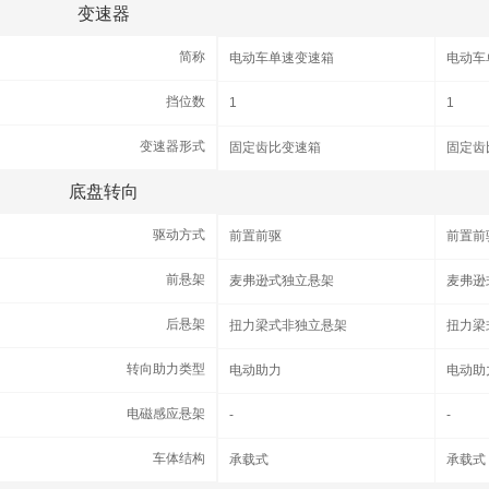
变速器
变速器
简称
简称
电动车单速变速箱
电动车
挡位数
挡位数
1
1
变速器形式
变速器形式
固定齿比变速箱
固定齿
底盘转向
底盘转向
驱动方式
驱动方式
前置前驱
前置前
前悬架
前悬架
麦弗逊式独立悬架
麦弗逊
后悬架
后悬架
扭力梁式非独立悬架
扭力梁
转向助力类型
转向助力类型
电动助力
电动助
电磁感应悬架
电磁感应悬架
-
-
车体结构
车体结构
承载式
承载式