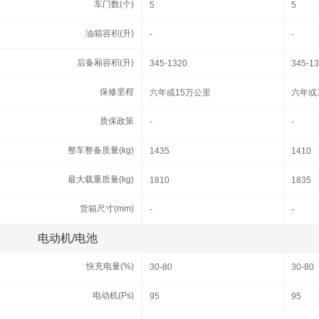
车门数(个)
车门数(个)
5
5
油箱容积(升)
油箱容积(升)
-
-
后备厢容积(升)
后备厢容积(升)
345-1320
345-1
保修里程
保修里程
六年或15万公里
六年或
质保政策
质保政策
-
-
整车整备质量(kg)
整车整备质量(kg)
1435
1410
最大载重质量(kg)
最大载重质量(kg)
1810
1835
货箱尺寸(mm)
货箱尺寸(mm)
-
-
电动机/电池
电动机/电池
快充电量(%)
快充电量(%)
30-80
30-80
电动机(Ps)
电动机(Ps)
95
95