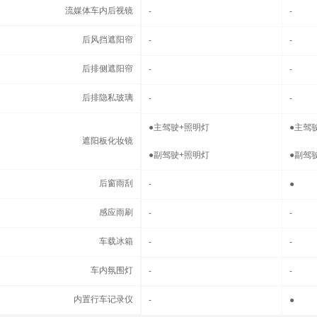
流媒体车内后视镜
流媒体车内后视镜
-
-
后风挡遮阳帘
后风挡遮阳帘
-
-
后排侧遮阳帘
后排侧遮阳帘
-
-
后排隐私玻璃
后排隐私玻璃
-
-
遮阳板化妆镜
●
主驾驶+照明灯
●
主驾
遮阳板化妆镜
●
副驾驶+照明灯
●
副驾
后窗雨刮
后窗雨刮
-
●
感应雨刷
感应雨刷
-
-
车载冰箱
车载冰箱
-
-
车内氛围灯
车内氛围灯
-
-
内置行车记录仪
内置行车记录仪
-
●