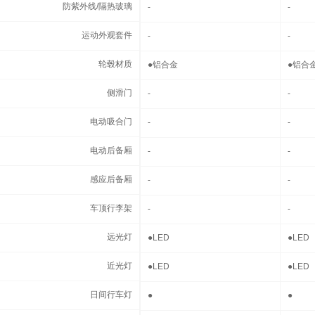
防紫外线/隔热玻璃
防紫外线/隔热玻璃
-
-
运动外观套件
运动外观套件
-
-
轮毂材质
轮毂材质
●
铝合金
●
铝合
侧滑门
侧滑门
-
-
电动吸合门
电动吸合门
-
-
电动后备厢
电动后备厢
-
-
感应后备厢
感应后备厢
-
-
车顶行李架
车顶行李架
-
-
远光灯
远光灯
●
LED
●
LED
近光灯
近光灯
●
LED
●
LED
日间行车灯
日间行车灯
●
●