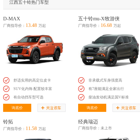
江西五十铃热门车型
D-MAX
五十铃mu-X牧游侠
13.48
16.68
厂商指导价：
万起
厂商指导价：
万起
舒适实用的高定位皮卡
非承载式车身强度高
SUV化内饰 配置较丰富
有7座能满足全家出行
有自动挡车型可选
柴油发动机满足国V标准
询底价
询底价
铃拓
经典瑞迈
11.58
厂商指导价：未上市
厂商指导价：
万起