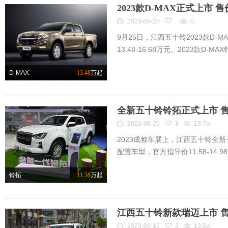
2023款D-MAX正式上市 售
2023-09-25
0
9月25日，江西五十铃2023款D-
13.48-16.68万元。2023款D-MA
D-MAX
13.48
万起
全新五十铃铃拓正式上市 售价
2023-08-25
3
13.7w
2023成都车展上，江西五十铃全
配置车型，官方指导价11.58-14.98万
铃拓
11.58
万起
江西五十铃新款瑞迈上市 售8
2023-06-15
3
13.5w