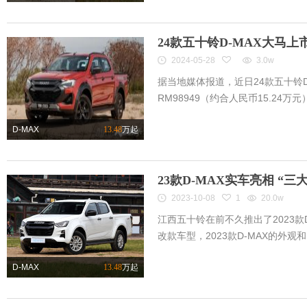
24款五十铃D-MAX大马上
2024-05-28
3.0w
据当地媒体报道，近日24款五十铃
RM98949（约合人民币15.24万元
D-MAX
13.48
万起
23款D-MAX实车亮相 “三
2023-10-08
1
20.0w
江西五十铃在前不久推出了2023款
改款车型，2023款D-MAX的外观和
D-MAX
13.48
万起