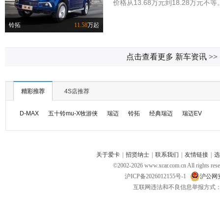
价格从13.68万元到18.28万元不等。
铃拓
11.58
万起
点击查看更多 新车资讯
>>
精彩推荐
4S店推荐
D-MAX
五十铃mu-X牧游侠
瑞迈
铃拓
经典瑞迈
瑞迈EV
关于爱卡
|
招贤纳士
|
联系我们
|
友情链接
|
选
©2002-
2026
www.xcar.com.cn All ri
沪ICP备2026012155号-1
沪公网安备
互联网违法和不良信息举报方式：电话：021-