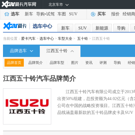
北京车市
选车
新车
导购
•
试驾
车图
SUV
买车
报价
经销
新车
SUV
新能源
导购
当前位置：
爱卡汽车
>
选车中心
>
车型大全
>
五十铃
> 江西五十铃
品牌选车
江西五十铃
|
|
|
|
|
|
|
品牌首页
品牌简介
品牌车型
图片
资讯
评测
导购
经销
江西五十铃汽车
品牌简介
江西五十铃汽车有限公司成立于201
出资50%组建，总投资额为44.02亿元（
公司在中国的战略投资项目。江西五十铃
品线涵盖最新款的五十铃品牌皮卡及SUV，