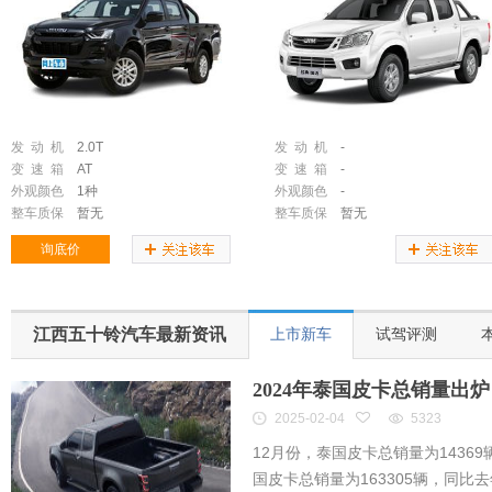
发 动 机
2.0T
发 动 机
-
变 速 箱
AT
变 速 箱
-
外观颜色
1种
外观颜色
-
整车质保
暂无
整车质保
暂无
询底价
江西五十铃汽车最新资讯
上市新车
试驾评测
2024年泰国皮卡总销量出炉
2025-02-04
5323
12月份，泰国皮卡总销量为14369辆
国皮卡总销量为163305辆，同比去年的