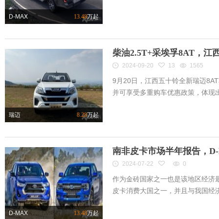
D-MAX
13.48
万起
柴油2.5T+采埃孚8AT，江
2024-09-20
13
1565
9月20日，江西五十铃全新瑞迈8A
并可享受多重购车优惠政策，体现出出
瑞迈
8.28
万起
南非皮卡市场半年报告，D
2024-07-22
0
作为金砖国家之一也是该地区经济
皮卡消费大国之一，并且与我国经济往
D-MAX
13.48
万起