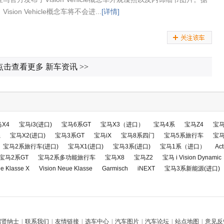
ision Vehicle概念车将不会进...
[详情]
点击查看更多 新车资讯
>>
X4
宝马i3(进口)
宝马6系GT
宝马X3（进口）
宝马4系
宝马Z4
宝马
系
宝马X2(进口)
宝马3系GT
宝马iX
宝马8系四门
宝马5系旅行车
宝
宝马2系旅行车(进口)
宝马X1(进口)
宝马3系(进口)
宝马1系（进口）
Act
宝马2系GT
宝马2系多功能旅行车
宝马X8
宝马Z2
宝马 i Vision Dynamic
e Klasse X
Vision Neue Klasse
Garmisch
iNEXT
宝马3系新能源(进口)
招贤纳士
|
联系我们
|
友情链接
|
选车中心
|
汽车图片
|
汽车论坛
|
站点地图
|
意见反