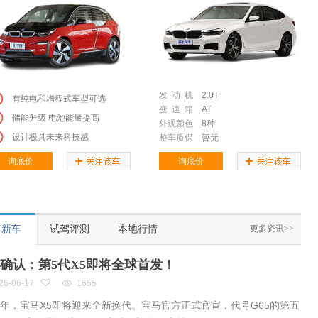
发 动 机
2.0T
有纯电和增程式车型可选
变 速 箱
AT
储能升级 电池能量提高
外观颜色
8种
设计极具未来科技感
整车质保
暂无
询底价
询底价
市新车
试驾评测
本地行情
更多资讯>>
确认：第5代X5即将全球首发！
26-06-17
1655
8年，宝马X5即将迎来全新换代。宝马官方正式官宣，代号G65的第五