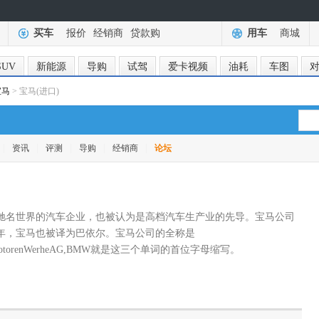
买车
报价
经销商
贷款购
用车
商城
SUV
新能源
导购
试驾
爱卡视频
油耗
车图
宝马
> 宝马(进口)
|
|
|
|
|
资讯
评测
导购
经销商
论坛
驰名世界的汽车企业，也被认为是高档汽车生产业的先导。宝马公司
16年，宝马也被译为巴依尔。宝马公司的全称是
cheMotorenWerheAG,BMW就是这三个单词的首位字母缩写。