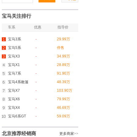
宝马关注排行
车系
优惠
指导价
宝马3系
-
29.99万
宝马5系
-
停售
宝马X3
-
34.99万
宝马X1
-
28.89万
宝马7系
-
91.90万
宝马4系敞篷
-
48.39万
宝马X7
-
103.90万
宝马X6
-
79.99万
宝马X4
-
46.69万
宝马6系GT
-
59.09万
北京推荐经销商
更多商家>>