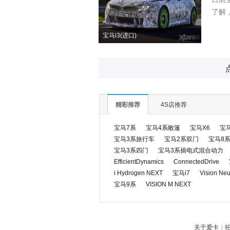
了解，V
宝马i3(进口)
精彩推荐
4S店推荐
宝马7系
宝马4系敞篷
宝马X6
宝马
宝马3系旅行车
宝马2系双门
宝马8
宝马3系四门
宝马3系插电式混合动力
EfficientDynamics
ConnectedDrive
i Hydrogen NEXT
宝马i7
Vision Neu
宝马9系
VISION M NEXT
关于爱卡
|