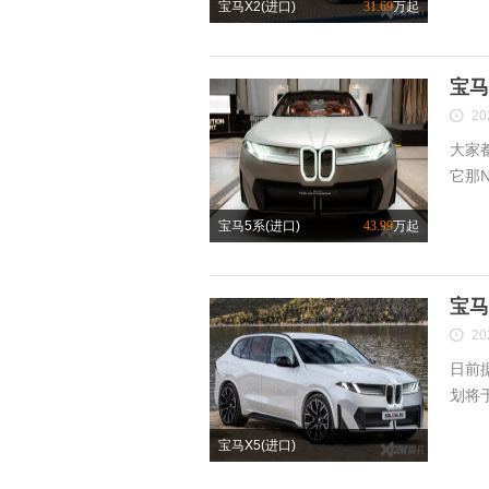
宝马X2(进口)
31.69
万起
宝马
20
大家
它那N
宝马5系(进口)
43.99
万起
宝马
20
日前
划将于
宝马X5(进口)