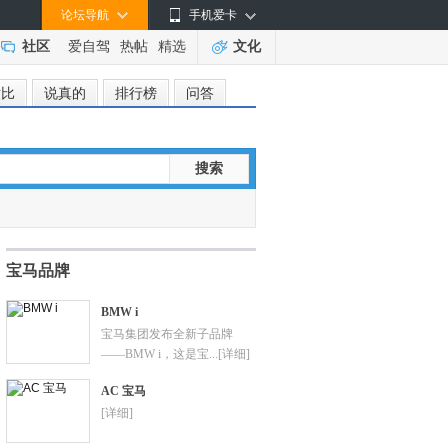
论坛导航
手机爱卡
社区
爱自驾
热帖
精选
文化
对比
说真的
排行榜
问答
搜索
宝马品牌
BMW i
宝马集团发布全新子品牌
——BMW i，这是宝...
[详细]
AC 宝马
[详细]