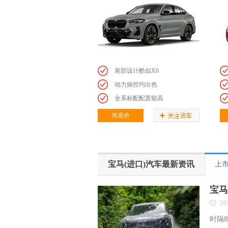
尾部设计酷似X6
动力操控均出色
全系标配配置较高
询底价
宝马(进口)汽车最新资讯
上
宝马
20
时隔