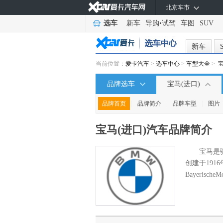
北京车市
选车
新车
导购
•
试驾
车图
SUV
新车
当前位置：
爱卡汽车
>
选车中心
>
车型大全
>
品牌选车
宝马(进口)
|
|
|
品牌首页
品牌简介
品牌车型
图片
宝马(进口)汽车
品牌简介
宝马是
创建于19
Bayeris