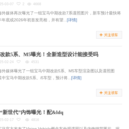
25-03-07
2
4668
海外媒体再次曝光了一组宝马中期改款7系谍照图片，新车预计最快将
年底或2026年初首发亮相，并有望...
[详情]
改款5系、M5曝光！全新造型设计能接受吗
25-02-24
4531
海外媒体曝光了一组宝马中期改款5系、M5车型渲染图以及谍照图
中宝马中期改款5系、i5车型，预计将...
[详情]
“新世代”内饰曝光！配&ldq
25-02-17
4816
马官方发布了Vision Vehicle概念车外观谍照以及内饰细节图片。据