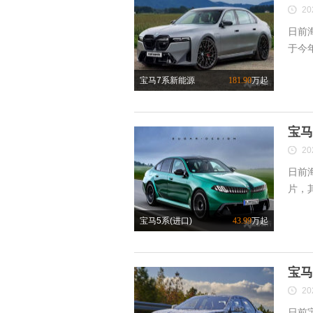
20
日前
于今年
宝马7系新能源
181.90
万起
宝马
20
日前
片，其
宝马5系(进口)
43.99
万起
宝马
20
日前宝