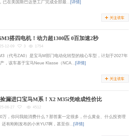
5，已在美国斯巴达堡工厂完成全部最...
[详情]
iM3搭四电机！动力超1300匹 0百加速2秒
25-12-09
3
1754
iM3（代号ZA0）是宝马M部门电动化转型的核心车型，计划于2027年
产，该车基于宝马Neue Klasse（NCA...
[详情]
万捡漏进口宝马M系！X2 M35i凭啥成性价比
25-06-27
4512
30万，你问我能消费什么？那答案一定很多，什么黄金、什么投资理
，还有刚刚发布的小米YU7啊，甚至你...
[详情]