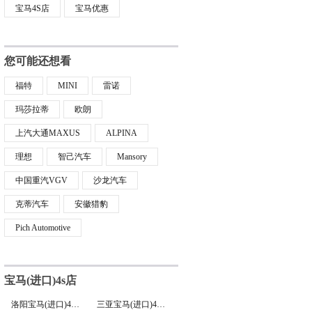
宝马4S店
宝马优惠
您可能还想看
福特
MINI
雷诺
玛莎拉蒂
欧朗
上汽大通MAXUS
ALPINA
理想
智己汽车
Mansory
中国重汽VGV
沙龙汽车
克蒂汽车
安徽猎豹
Pich Automotive
宝马(进口)4s店
洛阳宝马(进口)4S店
三亚宝马(进口)4S店