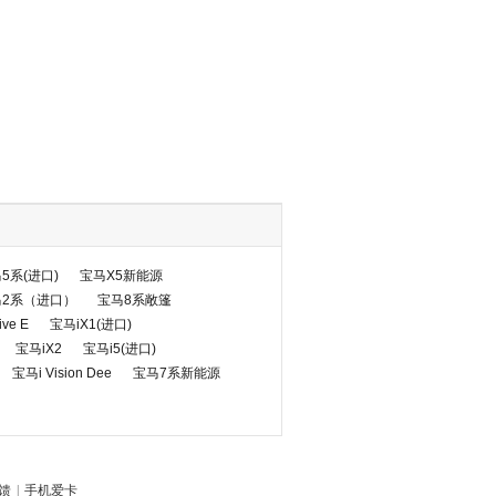
5系(进口)
宝马X5新能源
马2系（进口）
宝马8系敞篷
ive E
宝马iX1(进口)
宝马iX2
宝马i5(进口)
宝马i Vision Dee
宝马7系新能源
馈
|
手机爱卡