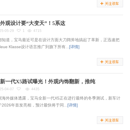
外观设计要“大变天”！5系这
25-05-29
1
4715
都知道，宝马最近可是在设计方面大刀阔斧地搞起了革新，正迅速把
eue Klasse设计语言推广到旗下所有...
[详情]
新一代X5路试曝光！外观内饰翻新，推纯
25-04-07
4435
据海外媒体透露，宝马全新一代X5正在进行最终的冬季测试，新车计
2026年首发亮相，预计最快将于同...
[详情]