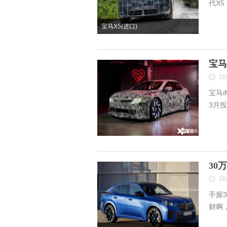
代X
宝马X5(进口)
宝马
20
宝马
3月投
30
20
手握
财啊