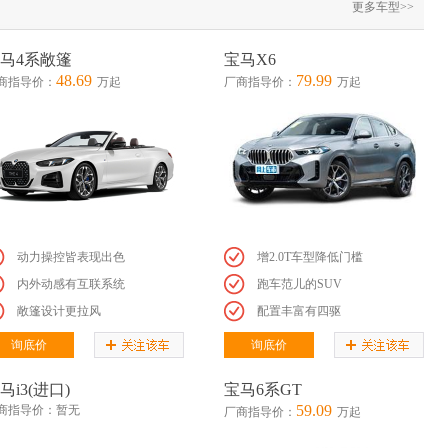
更多车型>>
马4系敞篷
宝马X6
48.69
79.99
商指导价：
万起
厂商指导价：
万起
动力操控皆表现出色
增2.0T车型降低门槛
内外动感有互联系统
跑车范儿的SUV
敞篷设计更拉风
配置丰富有四驱
询底价
询底价
马i3(进口)
宝马6系GT
59.09
商指导价：暂无
厂商指导价：
万起