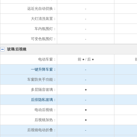
远近光自动切换：
-
大灯清洗装置：
-
车内氛围灯：
-
可变色氛围灯：
-
玻璃/后视镜
电动车窗：
前 ● / 后 ●
前
一键升降车窗：
-
车窗防夹手功能：
-
多层隔音玻璃：
●
后排隐私玻璃：
-
电动后视镜：
●
后视镜加热：
●
后视镜电动折叠：
-