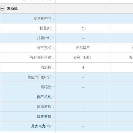
发动机
发动机型号：
-
排量(L)：
2.0
排量(mL)：
-
进气形式：
自然吸气
气缸排列形式：
直列（L型）
直
汽缸数：
4
每缸气门数(个)：
-
压缩比：
-
配气机构：
-
缸盖材质：
-
缸体材质：
-
最大马力(Ps)：
-