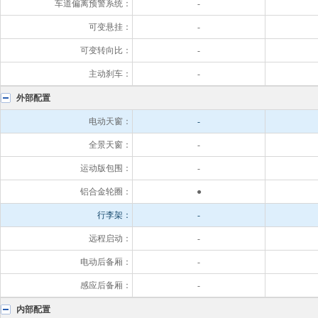
车道偏离预警系统：
-
可变悬挂：
-
可变转向比：
-
主动刹车：
-
外部配置
电动天窗：
-
全景天窗：
-
运动版包围：
-
铝合金轮圈：
●
行李架：
-
远程启动：
-
电动后备厢：
-
感应后备厢：
-
内部配置