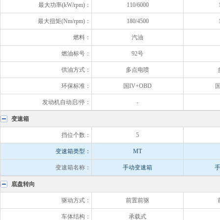
最大功率(kW/rpm)：
110/6000
最大扭矩(Nm/rpm)：
180/4500
燃料：
汽油
燃油标号：
92号
供油方式：
多点电喷
环保标准：
国IV+OBD
国
发动机自动启/停：
-
变速箱
挡位个数：
5
变速箱类型：
MT
变速箱名称：
手动变速箱
底盘转向
驱动方式：
前置前驱
车体结构：
承载式