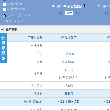
隐藏相同项
2013款 2.0L 手动功勋版
2013款 
隐藏无数据项
<
>
<
删除
:纠错 -:无 ●:有
○:可选 ▲:待查
基本参数
快
厂商指导价：
停售10.58万
停
速
本地报价：
-
导
航
厂商：
一汽海马
级别：
紧凑型SUV
紧
110kW
发动机：
(2.0L自然吸气)
(2
动力类型：
汽油机
变速箱：
5挡MT
长×宽×高(mm)：
4421×1830×1740
442
车身结构：
5门 5座 SUV
5