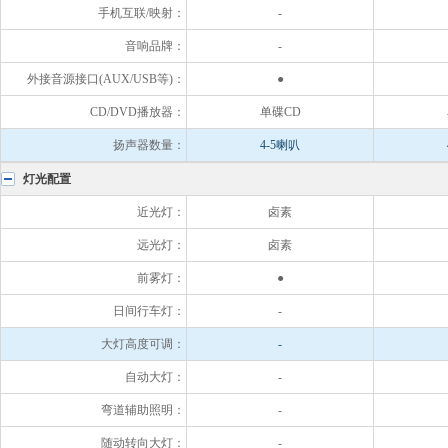
手机互联/映射：
-
音响品牌：
-
外接音源接口(AUX/USB等)：
●
CD/DVD播放器：
单碟CD
扬声器数量：
4-5喇叭
灯光配置
近光灯：
卤素
远光灯：
卤素
前雾灯：
●
日间行车灯：
-
大灯高度可调：
-
自动大灯：
-
弯道辅助照明：
-
随动转向大灯：
-