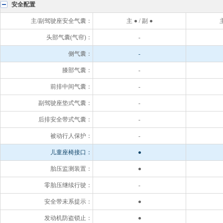
安全配置
主/副驾驶座安全气囊：
主 ● / 副 ●
主
头部气囊(气帘)：
-
侧气囊：
-
膝部气囊：
-
前排中间气囊：
-
副驾驶座垫式气囊：
-
后排安全带式气囊：
-
被动行人保护：
-
儿童座椅接口：
●
胎压监测装置：
●
零胎压继续行驶：
-
安全带未系提示：
●
发动机防盗锁止：
●