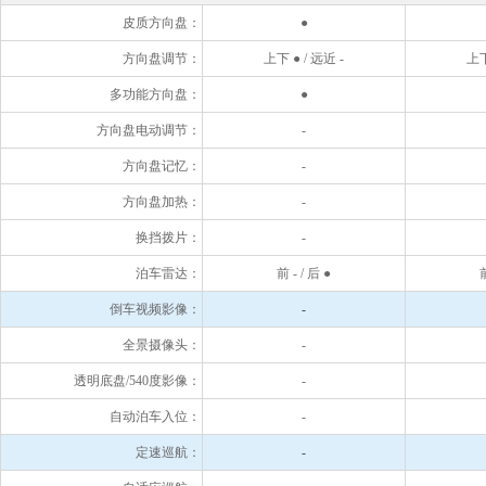
皮质方向盘：
●
方向盘调节：
上下 ● / 远近 -
上下
多功能方向盘：
●
方向盘电动调节：
-
方向盘记忆：
-
方向盘加热：
-
换挡拨片：
-
泊车雷达：
前 - / 后 ●
前
倒车视频影像：
-
全景摄像头：
-
透明底盘/540度影像：
-
自动泊车入位：
-
定速巡航：
-