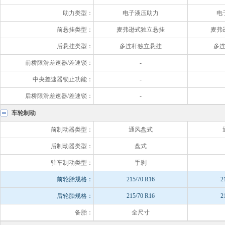
助力类型：
电子液压助力
电
前悬挂类型：
麦弗逊式独立悬挂
麦弗
后悬挂类型：
多连杆独立悬挂
多
前桥限滑差速器/差速锁：
-
中央差速器锁止功能：
-
后桥限滑差速器/差速锁：
-
车轮制动
前制动器类型：
通风盘式
后制动器类型：
盘式
驻车制动类型：
手刹
前轮胎规格：
215/70 R16
2
后轮胎规格：
215/70 R16
2
备胎：
全尺寸