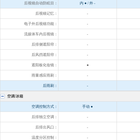
后视镜自动防眩目：
内 ● / 外 -
后视镜记忆：
-
电子外后视镜功能：
-
流媒体车内后视镜：
-
后排侧遮阳帘：
-
后风挡遮阳帘：
-
遮阳板化妆镜：
●
雨量感应雨刷：
-
后雨刷：
-
空调/冰箱
空调控制方式：
手动 ●
后排独立空调：
-
后排出风口：
-
温度分区控制：
-