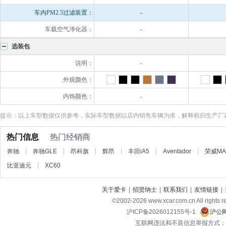
车内PM2.5过滤装置：
-
车载空气净化器：
-
选装包
说明：
-
外观颜色：
内饰颜色：
-
提示：以上车型数据仅供参考，实际车型数据以店内销售车辆为准，解释权归生产厂
热门信息
热门经销商
奔驰
奔驰GLE
昂科旗
辉昂
丰田iA5
Aventador
荣威MA
比亚迪元
XC60
关于爱卡
|
招贤纳士
|
联系我们
|
友情链接
|
©2002-
2026
www.xcar.com.cn All r
沪ICP备2026012155号-1
沪公网
互联网违法和不良信息举报方式：电话：021