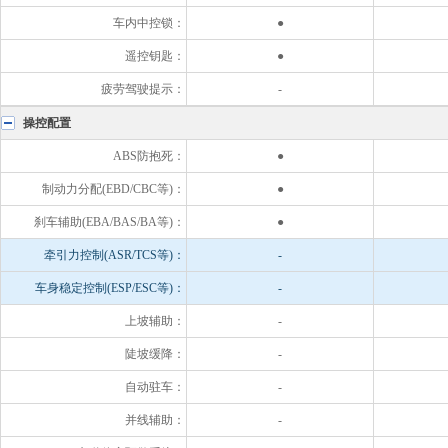
车内中控锁：
●
遥控钥匙：
●
疲劳驾驶提示：
-
操控配置
ABS防抱死：
●
制动力分配(EBD/CBC等)：
●
刹车辅助(EBA/BAS/BA等)：
●
牵引力控制(ASR/TCS等)：
-
车身稳定控制(ESP/ESC等)：
-
上坡辅助：
-
陡坡缓降：
-
自动驻车：
-
并线辅助：
-