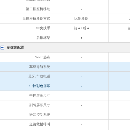
第二排座椅移动：
-
后排座椅放倒方式：
比例放倒
中央扶手：
前 ● / 后 ●
前
后排杯架：
●
多媒体配置
Wi-Fi热点：
-
车载导航系统：
-
蓝牙/车载电话：
-
中控彩色屏幕：
-
中控屏幕尺寸：
-
副驾屏幕尺寸：
-
语音控制系统：
-
道路救援呼叫：
-