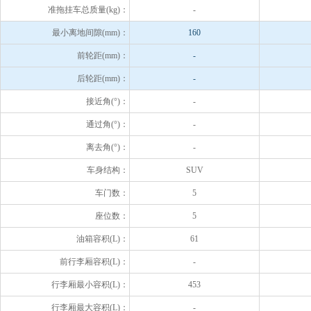
准拖挂车总质量(kg)：
-
最小离地间隙(mm)：
160
前轮距(mm)：
-
后轮距(mm)：
-
接近角(°)：
-
通过角(°)：
-
离去角(°)：
-
车身结构：
SUV
车门数：
5
座位数：
5
油箱容积(L)：
61
前行李厢容积(L)：
-
行李厢最小容积(L)：
453
行李厢最大容积(L)：
-