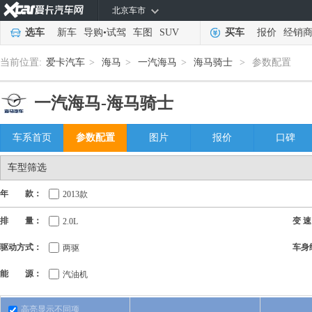
北京车市
选车
新车
导购
•
试驾
车图
SUV
买车
报价
经销
当前位置:
爱卡汽车
>
海马
>
一汽海马
>
海马骑士
>
参数配置
一汽海马-
海马骑士
车系首页
参数配置
图片
报价
口碑
车型筛选
年 款：
2013款
排 量：
变 速
2.0L
驱动方式：
车身
两驱
能 源：
汽油机
高亮显示不同项