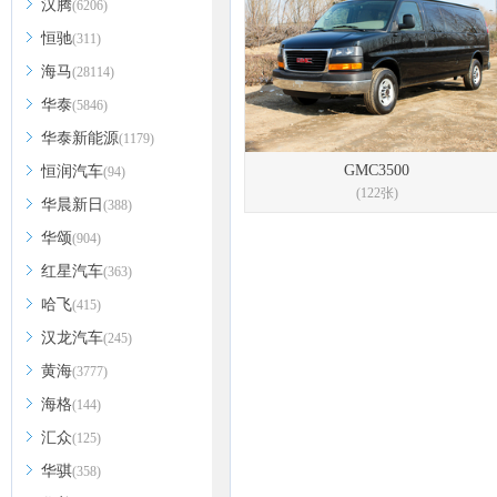
汉腾
(6206)
恒驰
(311)
海马
(28114)
华泰
(5846)
华泰新能源
(1179)
GMC3500
恒润汽车
(94)
(122张)
华晨新日
(388)
华颂
(904)
红星汽车
(363)
哈飞
(415)
汉龙汽车
(245)
黄海
(3777)
海格
(144)
汇众
(125)
华骐
(358)