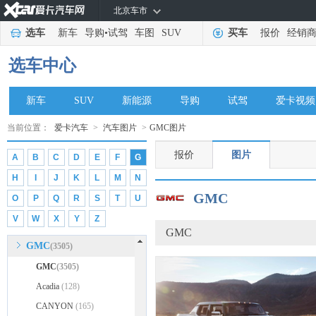
北京车市
广汽传祺
(51435)
选车
新车
导购
•
试驾
车图
SUV
买车
报价
经销
观致
(10461)
广汽吉奥
(1963)
选车中心
广汽集团
(4388)
高合汽车
(947)
新车
SUV
新能源
导购
试驾
爱卡视频
GYON
(183)
当前位置：
爱卡汽车
>
汽车图片
>
GMC图片
GMA
(28)
报价
图片
A
B
C
D
E
F
G
光冈
(71)
H
I
J
K
L
M
N
Gumpert
(32)
GMC
O
P
Q
R
S
T
U
GFG Style
(48)
V
W
X
Y
Z
Ginetta
(22)
GMC
GMC
(3505)
GMC
(3505)
Acadia
(128)
CANYON
(165)