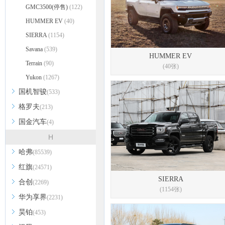
GMC3500(停售)
(122)
HUMMER EV
(40)
SIERRA
(1154)
Savana
(539)
HUMMER EV
Terrain
(90)
(40张)
Yukon
(1267)
国机智骏
(533)
格罗夫
(213)
国金汽车
(4)
H
哈弗
(85539)
红旗
(24571)
SIERRA
合创
(2269)
(1154张)
华为享界
(2231)
昊铂
(453)