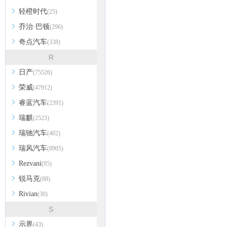
轻橙时代
(25)
乔治·巴顿
(296)
奇点汽车
(338)
R
日产
(75526)
荣威
(47912)
睿蓝汽车
(2391)
瑞麒
(2523)
瑞驰汽车
(402)
瑞风汽车
(8905)
Rezvani
(95)
锐马克
(88)
Rivian
(30)
S
示界
(43)