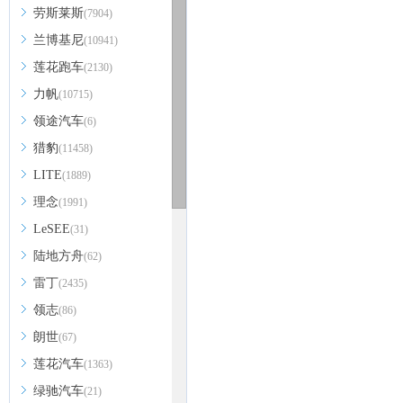
劳斯莱斯
(7904)
兰博基尼
(10941)
莲花跑车
(2130)
力帆
(10715)
领途汽车
(6)
猎豹
(11458)
LITE
(1889)
理念
(1991)
LeSEE
(31)
陆地方舟
(62)
雷丁
(2435)
领志
(86)
朗世
(67)
莲花汽车
(1363)
绿驰汽车
(21)