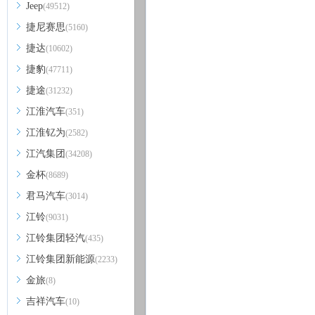
Jeep
(49512)
捷尼赛思
(5160)
捷达
(10602)
捷豹
(47711)
捷途
(31232)
江淮汽车
(351)
江淮钇为
(2582)
江汽集团
(34208)
金杯
(8689)
君马汽车
(3014)
江铃
(9031)
江铃集团轻汽
(435)
江铃集团新能源
(2233)
金旅
(8)
吉祥汽车
(10)