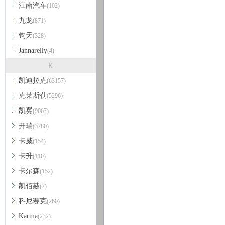
江南汽车
(102)
九龙
(871)
钧天
(328)
Jannarelly
(4)
K
凯迪拉克
(63157)
克莱斯勒
(5296)
凯翼
(9067)
开瑞
(3780)
卡威
(154)
卡升
(110)
卡尔森
(152)
凯佰赫
(7)
科尼赛克
(260)
Karma
(232)