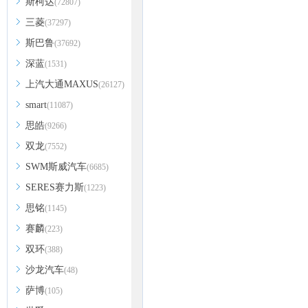
斯柯达
(72807)
三菱
(37297)
斯巴鲁
(37692)
深蓝
(1531)
上汽大通MAXUS
(26127)
smart
(11087)
思皓
(9266)
双龙
(7552)
SWM斯威汽车
(6685)
SERES赛力斯
(1223)
思铭
(1145)
赛麟
(223)
双环
(388)
沙龙汽车
(48)
萨博
(105)