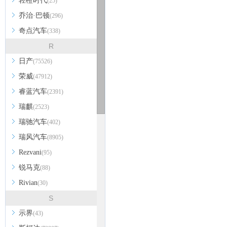
轻橙时代
(25)
乔治·巴顿
(296)
奇点汽车
(338)
R
日产
(75526)
荣威
(47912)
睿蓝汽车
(2391)
瑞麒
(2523)
瑞驰汽车
(402)
瑞风汽车
(8905)
Rezvani
(95)
锐马克
(88)
Rivian
(30)
S
示界
(43)