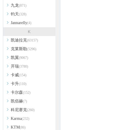
九龙
(871)
钧天
(328)
Jannarelly
(4)
K
凯迪拉克
(63157)
克莱斯勒
(5296)
凯翼
(9067)
开瑞
(3780)
卡威
(154)
卡升
(110)
卡尔森
(152)
凯佰赫
(7)
科尼赛克
(260)
Karma
(232)
KTM
(86)