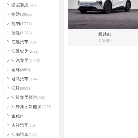
捷尼赛思
(5160)
捷达
(10602)
捷豹
(47711)
捷途
(31232)
极越01
(150张)
江淮汽车
(351)
江淮钇为
(2582)
江汽集团
(34208)
金杯
(8689)
君马汽车
(3014)
江铃
(9031)
江铃集团轻汽
(435)
江铃集团新能源
(2233)
金旅
(8)
吉祥汽车
(10)
江南汽车
(102)