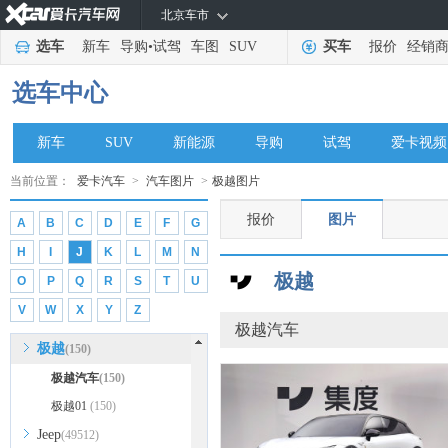
北京车市
霍顿
(23)
选车
新车
导购
•
试驾
车图
SUV
买车
报价
经销
华人运通
(12)
I
选车中心
iCar
(517)
Icona
(36)
新车
SUV
新能源
导购
试驾
爱卡视频
Italdesign
(49)
当前位置：
爱卡汽车
>
汽车图片
>
极越图片
J
报价
图片
A
B
C
D
E
F
G
吉利
(88078)
H
I
J
K
L
M
N
吉利几何
(7306)
极越
O
P
Q
R
S
T
U
吉利银河
(1320)
V
W
X
Y
Z
极氪
(2189)
极越汽车
极越
(150)
极越汽车
(150)
极越01
(150)
Jeep
(49512)