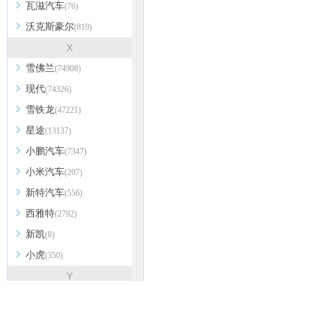
瓦滋汽车
(76)
沃克斯豪尔
(819)
X
雪佛兰
(74908)
现代
(74326)
雪铁龙
(47221)
星途
(13137)
小鹏汽车
(7347)
小米汽车
(207)
新特汽车
(556)
西雅特
(2792)
新凯
(8)
小虎
(350)
Y
烨
(75)