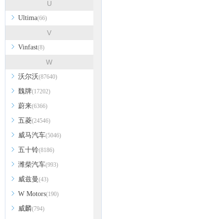
U
Ultima
(66)
V
Vinfast
(8)
W
沃尔沃
(87640)
魏牌
(17202)
蔚来
(6366)
五菱
(24546)
威马汽车
(5046)
五十铃
(8186)
潍柴汽车
(993)
威兹曼
(43)
W Motors
(190)
威麟
(794)