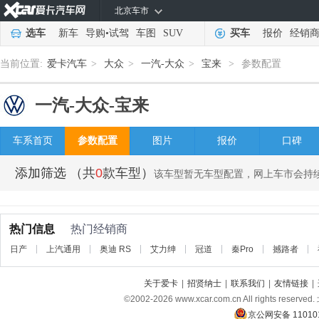
北京车市
选车
新车
导购
•
试驾
车图
SUV
买车
报价
经销
当前位置:
爱卡汽车
>
大众
>
一汽-大众
>
宝来
>
参数配置
一汽-大众-
宝来
车系首页
参数配置
图片
报价
口碑
添加筛选
（共
0
款车型）
该车型暂无车型配置，网上车市会持
热门信息
热门经销商
日产
上汽通用
奥迪 RS
艾力绅
冠道
秦Pro
撼路者
关于爱卡
|
招贤纳士
|
联系我们
|
友情链接
|
©2002-
2026
www.xcar.com.cn All rights
京公网安备 110101