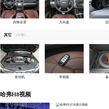
内饰全景
方向盘
仪
其它
（31张）
发动机
车钥匙
备
哈弗H8视频