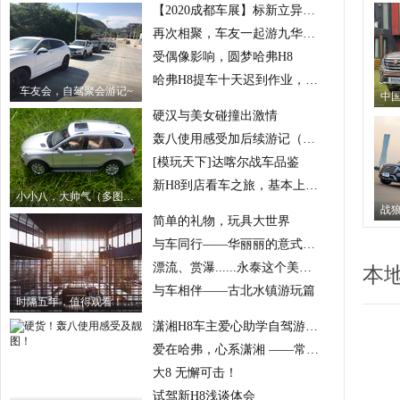
【2020成都车展】标新立异的哈佛大狗
再次相聚，车友一起游九华山。
受偶像影响，圆梦哈弗H8
哈弗H8提车十天迟到作业，附上夜晚精美大片。非wifi慎入！
车友会，自驾聚会游记~
硬汉与美女碰撞出激情
轰八使用感受加后续游记（内附背影杀手）
[模玩天下]达喀尔战车品鉴
新H8到店看车之旅，基本上已经下定决心。
小小八，大帅气（多图无WIFI慎入）
简单的礼物，玩具大世界
与车同行——华丽丽的意式风情小镇。
漂流、赏瀑......永泰这个美上天的天门山，走起！
本
与车相伴——古北水镇游玩篇
时隔五年，值得观看！—湘博马王堆汉墓
潇湘H8车主爱心助学自驾游（详细）
爱在哈弗，心系潇湘 ——常德石门爱心助学活动圆满结束
大8 无懈可击！
试驾新H8浅谈体会