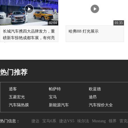
02:04
01:35
长城汽车携四大品牌发力，重
哈弗H8 灯光展示
磅新车惊艳成都车展，有何亮
点？
热门推荐
逍客
帕萨特
欧蓝德
五菱宏光
宝马
途昂
汽车隔热膜
新能源汽车
汽车报价大全
热门信息：
捷达
宝马6系
捷达VS5
埃尔法
Mustang
领界
雷克