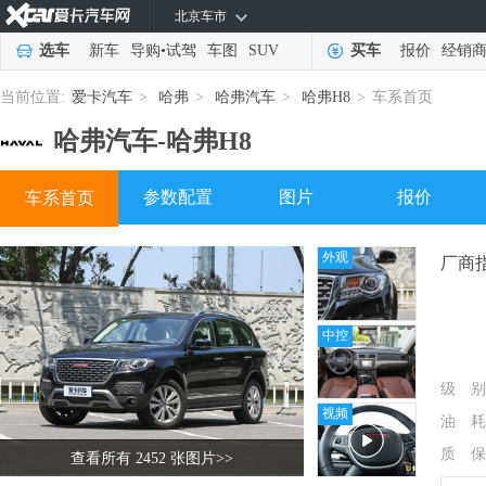
北京车市
选车
新车
导购
•
试驾
车图
SUV
买车
报价
经销
当前位置:
爱卡汽车
>
哈弗
>
哈弗汽车
>
哈弗H8
>
车系首页
哈弗汽车-
哈弗H8
参数配置
图片
报价
车系首页
外观
厂商
中控
级 别
视频
油 耗
质 保
查看所有 2452 张图片
>>