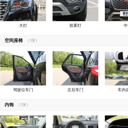
大灯
前雾灯
中
空间座椅
（3张）
驾驶位车门
左后车门
车内
内饰
（5张）