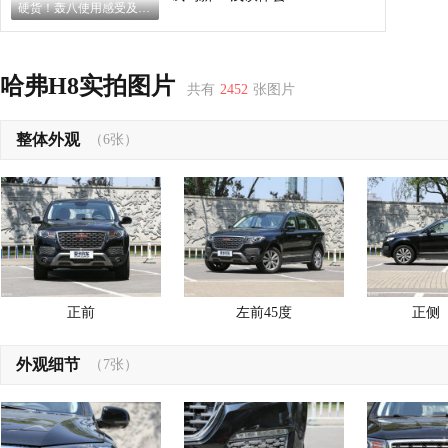
硬货！轰八使用感受及靓图！
哈弗H8实拍图片
共有
2452
张图片
整体外观
（6张）
正前
左前45度
正侧
外观细节
（7张）