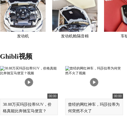
发动机
发动机舱隔音棉
车
Ghibli视频
00:00
00:00
38.88万买玛莎拉蒂SUV，价
曾经的网红神车，玛莎拉蒂为
格真能比奔驰宝马便宜？
何突然不火了