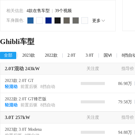
相关信息:
4款在售车型
|
39个视频
车身颜色:
更多
Ghibli车型
全部
2023款
2022款
2.0T
3.0T
国Ⅵ
8挡自
2.0T混动 243kW
关注度
指导价
2023款 2.0T GT
86.98万
轻混动
前置后驱
8挡自动
2022款 2.0T GT锋芒版
79.58万
轻混动
前置后驱
8挡自动
3.0T 257kW
关注度
指导价
2023款 3.0T Modena
94.88万