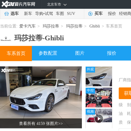
北京车市
选车
新车
导购
•
试驾
车图
SUV
买车
报价
经销
当前位置:
爱卡汽车
>
玛莎拉蒂
>
玛莎拉蒂
>
Ghibli
>
车系首页
玛莎拉蒂-
Ghibli
参数配置
图片
报价
车系首页
外观
厂商指
中控
获
级 别
视频
油 耗
质 保
查看所有 4159 张图片
>>