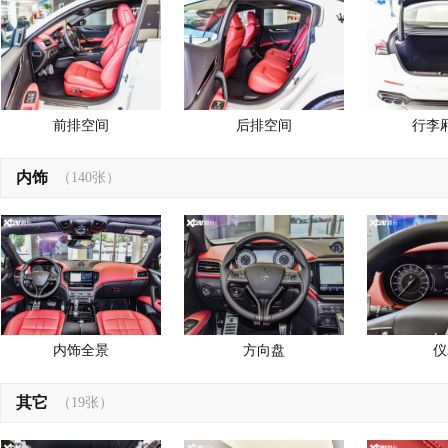
前排空间
后排空间
行李
内饰
（140张）
内饰全景
方向盘
仪
其它
（19张）