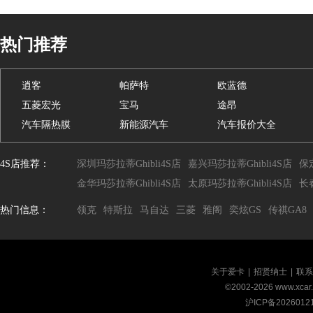
热门推荐
逍客
帕萨特
欧蓝德
五菱宏光
宝马
途昂
汽车隔热膜
新能源汽车
汽车报价大全
4S店推荐：
深圳玛莎拉蒂Ghibli4S店
嘉兴玛莎拉蒂Ghibli4S店
保定
金华玛莎拉蒂Ghibli4S店
太原玛莎拉蒂Ghibli4S店
长春
热门信息：
领克
特斯拉
马自达
三菱
雅阁
奕炫GS
传祺GA8
关于爱卡
|
招贤纳士
|
联系
©2002-
2026
www.xca
沪ICP备2026012