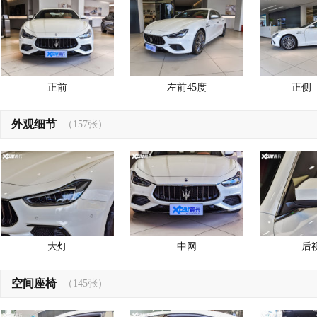
正前
左前45度
正侧
外观细节
（157张）
大灯
中网
后
空间座椅
（145张）