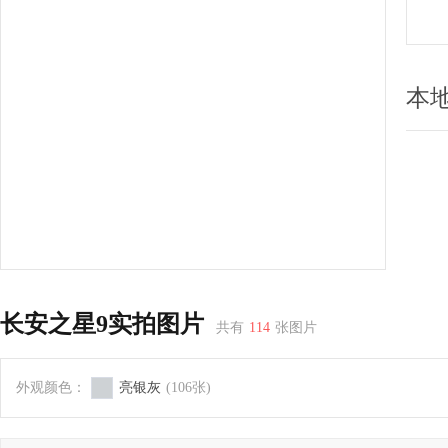
本
长安之星9实拍图片
共有
114
张图片
外观颜色：
亮银灰
(106张)