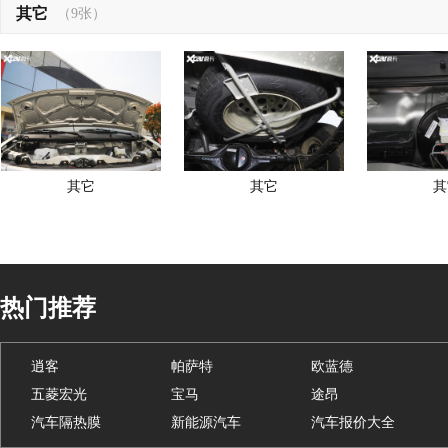
其它
（9张）
其它
其它
其
热门推荐
逍客
帕萨特
欧蓝德
五菱宏光
宝马
途昂
汽车隔热膜
新能源汽车
汽车报价大全