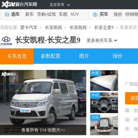
北京车市
选车
新车
导购
•
试驾
车图
SUV
买车
报价
经销
当前位置:
爱卡汽车
>
长安凯程
>
长安凯程
>
长安之星9
>
车系首页
长安凯程-
长安之星9
更多相关车系
参数配置
图片
报价
车系首页
外观
厂商指
中控
获
级 别
空间
油 耗
质 保
查看所有 114 张图片
>>