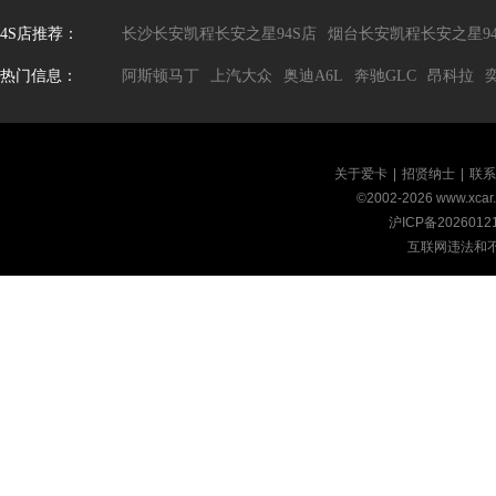
4S店推荐：
长沙长安凯程长安之星94S店
烟台长安凯程长安之星94
热门信息：
阿斯顿马丁
上汽大众
奥迪A6L
奔驰GLC
昂科拉
关于爱卡
|
招贤纳士
|
联系
©2002-
2026
www.xca
沪ICP备2026012
互联网违法和不良信