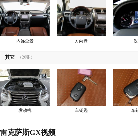
内饰全景
方向盘
仪
其它
（20张）
发动机
车钥匙
车
雷克萨斯GX视频