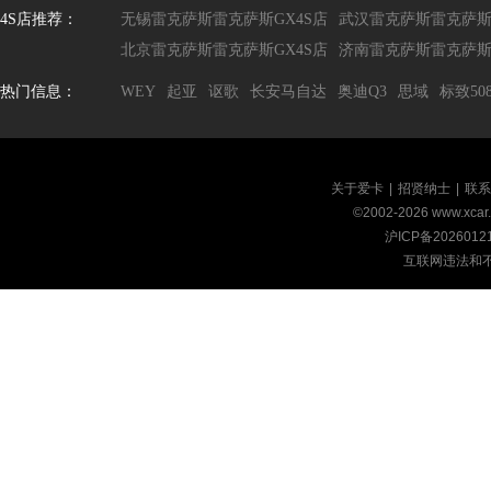
4S店推荐：
无锡雷克萨斯雷克萨斯GX4S店
武汉雷克萨斯雷克萨斯G
北京雷克萨斯雷克萨斯GX4S店
济南雷克萨斯雷克萨斯G
热门信息：
WEY
起亚
讴歌
长安马自达
奥迪Q3
思域
标致50
关于爱卡
|
招贤纳士
|
联系
©2002-
2026
www.xca
沪ICP备2026012
互联网违法和不良信