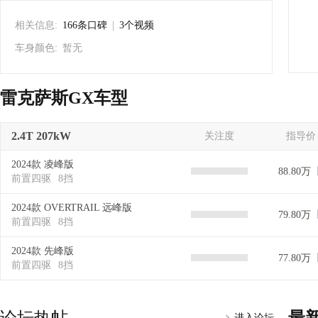
相关信息:
166条口碑
|
3个视频
车身颜色:
暂无
雷克萨斯GX车型
2.4T 207kW
关注度
指导价
2024款 凌峰版
88.80万
前置四驱
8挡
2024款 OVERTRAIL 远峰版
79.80万
前置四驱
8挡
2024款 先峰版
77.80万
前置四驱
8挡
进入论坛