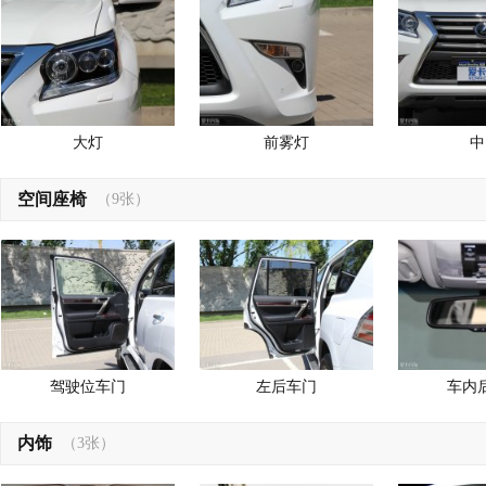
大灯
前雾灯
中
空间座椅
（9张）
驾驶位车门
左后车门
车内
内饰
（3张）