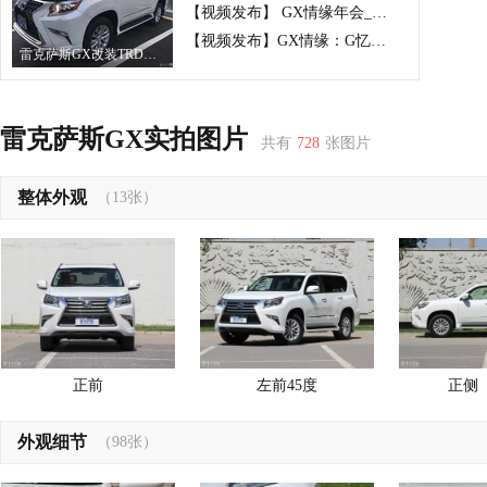
【视频发布】 GX情缘年会_“秋名山”越野 _无地自容
【视频发布】GX情缘：G忆江南2017见面会（唯我独药出品）
雷克萨斯GX改装TRD小包围
雷克萨斯GX实拍图片
共有
728
张图片
整体外观
（13张）
正前
左前45度
正侧
外观细节
（98张）