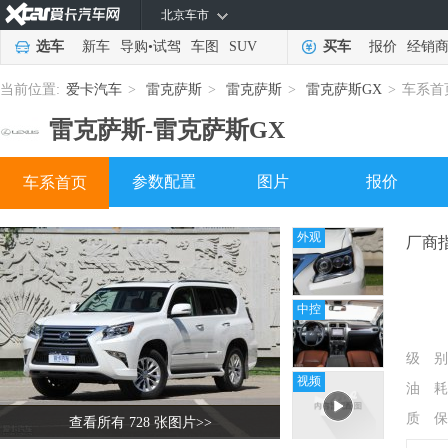
北京车市
选车
新车
导购
•
试驾
车图
SUV
买车
报价
经销
当前位置:
爱卡汽车
>
雷克萨斯
>
雷克萨斯
>
雷克萨斯GX
>
车系首
雷克萨斯-
雷克萨斯GX
参数配置
图片
报价
车系首页
外观
厂商
中控
级 别
视频
油 耗
质 保
查看所有 728 张图片
>>