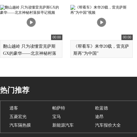
00:00
00:00
翻山越岭 只为读懂雷克萨斯
《帮看车》来华20载，雷克萨
GX的豪华——北京神秘村落
斯再“为中国”
探寻记
热门推荐
逍客
帕萨特
欧蓝德
五菱宏光
宝马
途昂
汽车隔热膜
新能源汽车
汽车报价大全