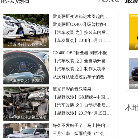
论坛热帖
最
雷克萨斯变速箱进水引起的故障
雷克萨斯GX460升级普拉多4.0副油箱
【汽车改装 之】换装车内后视镜
【车友聚会】2018年5月11-14日 LEXUS雷克萨斯 GX中国 年会
【重温时刻】2019雷克萨斯GX大队年会--甬远在一起！
GX400 OBD折叠器 测试小报告【附视频】
【汽车改装 之】全自动升窗及天窗改装【含视频】
【汽车改装 之】制作大功率LED远光灯的水冷电源！
从没有认证通过后车子的改变！
【汽车改装之】改2013款雷克萨斯GX400导航大屏 作业
流光异彩的音乐喷泉
【越野戏沙】GX情缘--中国区--组团鏖战巴丹吉林沙漠
【汽车改装 之】自动折叠后视镜模块【最终版】即将装车测试
本
【越野戏沙】2017年4月15日 GX400 潮白河
GX400换鞋添加第五驱动
好久不发帖子了，马上快4年了！GX400
三月江南，烟雨杭州（年会图片认领区）