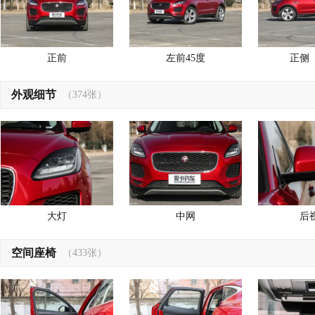
正前
左前45度
正侧
外观细节
（374张）
大灯
中网
后
空间座椅
（433张）