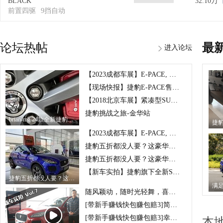
BLACK
32.10万
前置四驱
9挡自动
论坛热帖
最
进入论坛
【2023成都车展】E-PACE, 优雅英伦绅士的坚持
【现场快报】捷豹E-PACE售价28.88万-39.58万
【2018北京车展】紧凑型SUV生力军，国产捷豹E-PACE
捷豹挑战之旅-金华站
brian-mg 24款全新捷豹E-pace 高配到店实拍
【2023成都车展】E-PACE, 优雅英伦绅士的坚持
捷豹五折都没人要？这豪华品牌混的
捷豹五折都没人要？这豪华品牌混的
【新车实拍】捷豹旗下全新SUV车型E-PACE值不值得买
捷豹五折都没人要？这豪华品牌混的
随风颖动，随时光轻舞，喜乐与年华静好！实拍捷豹E-PACE
[带新手赚钱快包赚包赔3]简单的赚钱方法
[带新手赚钱快包赚包赔3]幸运的全部计划玩法
本