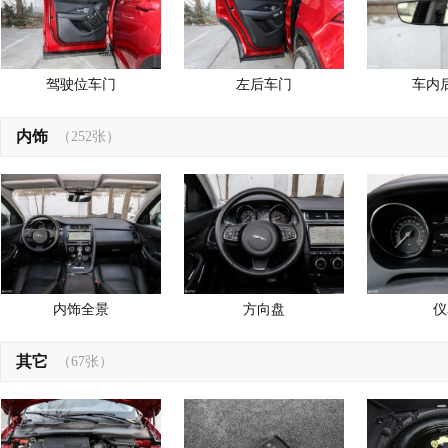
驾驶位车门
左后车门
车内
内饰
（252张）
内饰全景
方向盘
仪
其它
（67张）