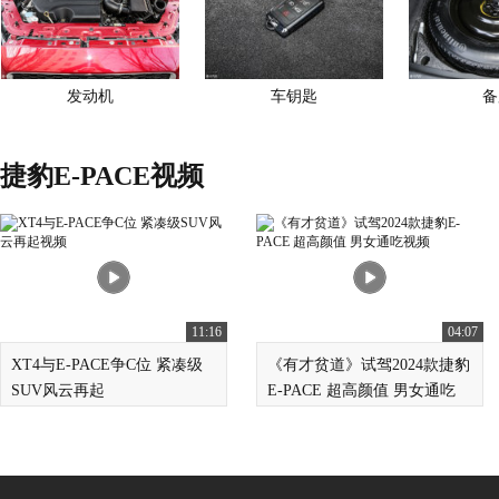
发动机
车钥匙
备
捷豹E-PACE视频
11:16
04:07
XT4与E-PACE争C位 紧凑级
《有才贫道》试驾2024款捷豹
SUV风云再起
E-PACE 超高颜值 男女通吃