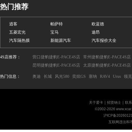
热门推荐
逍客
帕萨特
欧蓝德
五菱宏光
宝马
途昂
汽车隔热膜
新能源汽车
汽车报价大全
4S店推荐：
营口捷豹捷豹E-PACE4S店
常州捷豹捷豹E-PACE4S店
昆明捷豹捷豹E-PACE4S店
太原捷豹捷豹E-PACE4S店
热门信息：
奥迪
长城
风光580
奕炫GS
塞纳
RAV4
Urus
领克
关于爱卡
|
招贤纳士
|
联系
©2002-
2026
www.xca
沪ICP备2026012
互联网违法和不良信