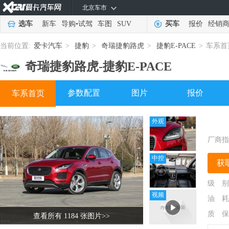
北京车市
选车
新车
导购
•
试驾
车图
SUV
买车
报价
经销
当前位置:
爱卡汽车
>
捷豹
>
奇瑞捷豹路虎
>
捷豹E-PACE
>
车系首
奇瑞捷豹路虎-
捷豹E-PACE
参数配置
图片
报价
车系首页
外观
厂商指
中控
获
级 别
视频
油 耗
质 保
查看所有 1184 张图片
>>