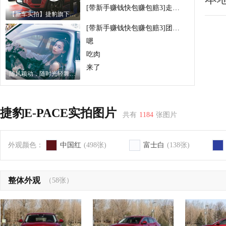
[带新手赚钱快包赚包赔3]走势如何简单看方法
【新车实拍】捷豹旗下全新SUV车型E-PACE值不值得买
[带新手赚钱快包赚包赔3]团队最稳计划
嗯
吃肉
来了
随风颖动，随时光轻舞，喜乐与年华静好！实拍捷豹E-PACE
捷豹E-PACE实拍图片
共有
1184
张图片
外观颜色：
中国红
(498张)
富士白
(138张)
整体外观
（58张）