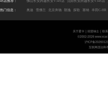
4S店推荐：
佛山长安跨越长安V34S店
沈阳长安跨越长安V34S店
热门信息：
奥迪
雪佛兰
北京奔驰
朗逸
探歌
塞纳
丰田C-HR
关于爱卡
|
招贤纳士
|
联系
©2002-
2026
www.xca
沪ICP备2026012
互联网违法和不良信