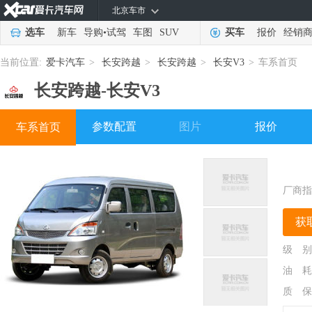
北京车市
选车
新车
导购
•
试驾
车图
SUV
买车
报价
经销
当前位置:
爱卡汽车
>
长安跨越
>
长安跨越
>
长安V3
>
车系首页
长安跨越-
长安V3
参数配置
图片
报价
车系首页
厂商指
获
级 别
油 耗
质 保