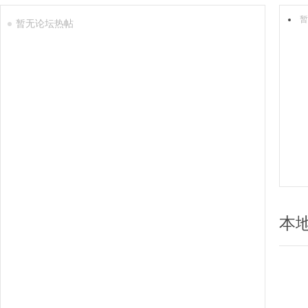
暂
暂无论坛热帖
本