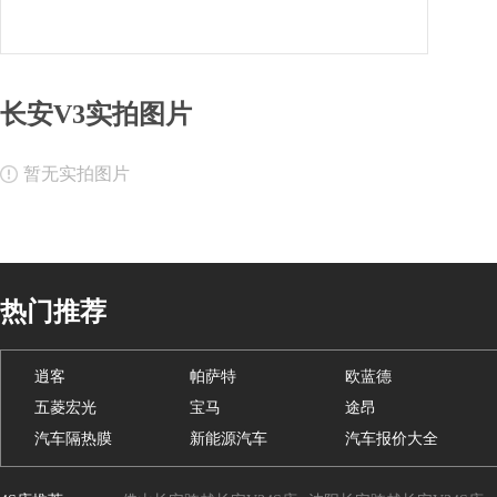
长安V3实拍图片
暂无实拍图片
热门推荐
逍客
帕萨特
欧蓝德
五菱宏光
宝马
途昂
汽车隔热膜
新能源汽车
汽车报价大全