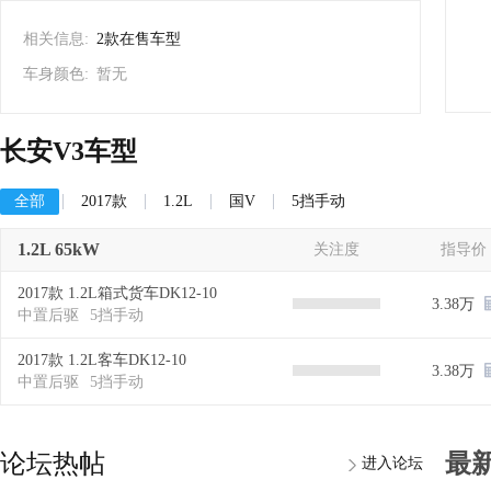
相关信息:
2款在售车型
车身颜色:
暂无
长安V3车型
全部
2017款
1.2L
国V
5挡手动
1.2L 65kW
关注度
指导价
2017款 1.2L箱式货车DK12-10
3.38万
中置后驱
5挡手动
2017款 1.2L客车DK12-10
3.38万
中置后驱
5挡手动
论坛热帖
最
进入论坛