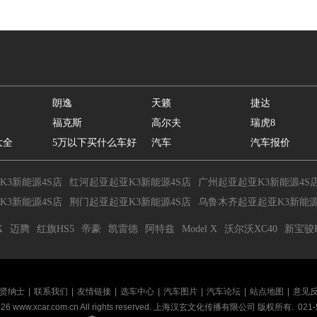
朗逸
天籁
捷达
福克斯
高尔夫
瑞虎8
大全
5万以下买什么车好
汽车
汽车报价
K3新能源4S店
红河起亚起亚K3新能源4S店
广州起亚起亚K3新能源4S
K3新能源4S店
荆门起亚起亚K3新能源4S店
乌鲁木齐起亚起亚K3新能源
X
迈腾
红旗HS5
帝豪
凯雷德
阿特兹
Model X
沃尔沃XC40
新宝骏R
贤纳士
|
联系我们
|
友情链接
|
选车中心
|
汽车图片
|
汽车论坛
|
站点地图
|
意见
026
www.xcar.com.cn All rights reserved. 上海汉玄文化传播有限公司 版权所有.
021-