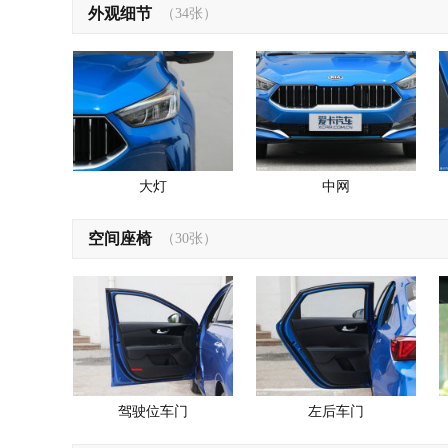
外观细节
（34张）
大灯
中网
空间座椅
（30张）
驾驶位车门
左后车门