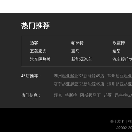
热门推荐
逍客
帕萨特
欧蓝德
五菱宏光
宝马
途昂
汽车隔热膜
新能源汽车
汽车报价
4S店推荐：
湖州起亚起亚K3新能源4S店
常州起亚起亚
济宁起亚起亚K3新能源4S店
漳州起亚起亚
热门信息：
领克
特斯拉
阿斯顿马丁
起亚
昂科拉G
关于爱卡
|
招
©2002-
2