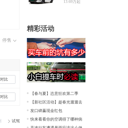
13.69万起
精彩活动
停售
对比
【春与夏】恣意狂欢第二季
对比
【新社区活动】趁春光遛遛去
发口碑赢现金红包
快来看看你的空调得了哪种病
测
试驾
高速行车遭遇暴雨应该这么做