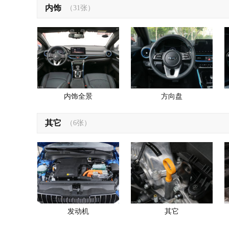
内饰
（31张）
内饰全景
方向盘
其它
（6张）
发动机
其它