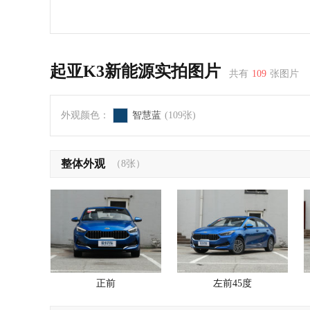
起亚K3新能源实拍图片
共有
109
张图片
外观颜色：
智慧蓝
(109张)
整体外观
（8张）
正前
左前45度