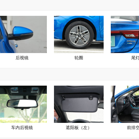
后视镜
轮圈
尾
车内后视镜
遮阳板（左）
前排