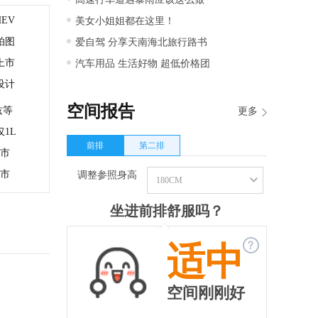
EV
美女小姐姐都在这里！
拍图
爱自驾 分享天南海北旅行路书
上市
汽车用品 生活好物 超低价格团
设计
空间报告
兹等
更多
仅1L
前排
第二排
上市
上市
调整参照身高
180CM
坐进前排舒服吗？
◆
◆
适中
空间刚刚好