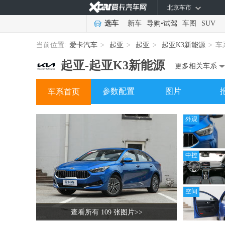
北京车市
选车
新车
导购
•
试驾
车图
SUV
当前位置:
爱卡汽车
>
起亚
>
起亚
>
起亚K3新能源
>
车
起亚-
起亚K3新能源
更多相关车系
参数配置
图片
车系首页
外观
中控
空间
查看所有 109 张图片
>>