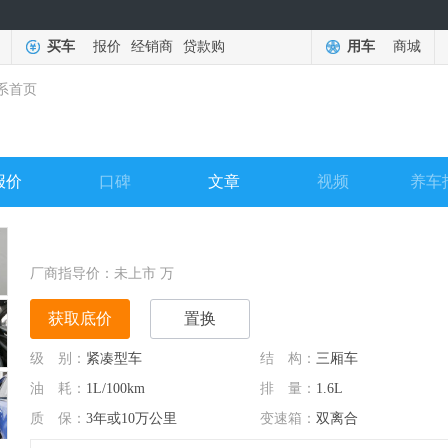
买车
报价
经销商
贷款购
用车
商城
系首页
报价
口碑
文章
视频
养车
厂商指导价：
未上市
万
获取底价
置换
级 别：
紧凑型车
结 构：
三厢车
油 耗：
1L/100km
排 量：
1.6L
质 保：
3年或10万公里
变速箱：
双离合