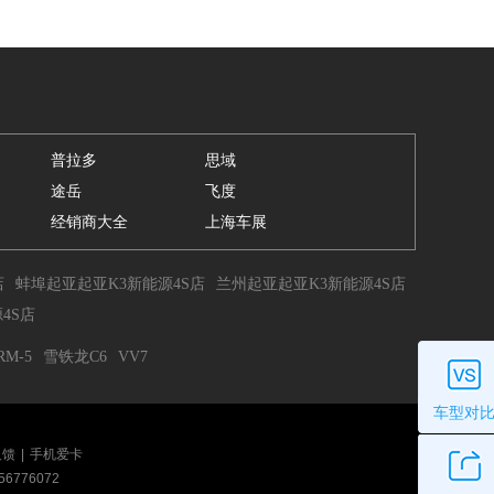
普拉多
思域
途岳
飞度
经销商大全
上海车展
店
蚌埠起亚起亚K3新能源4S店
兰州起亚起亚K3新能源4S店
4S店
M-5
雪铁龙C6
VV7
车型对
反馈
|
手机爱卡
56776072