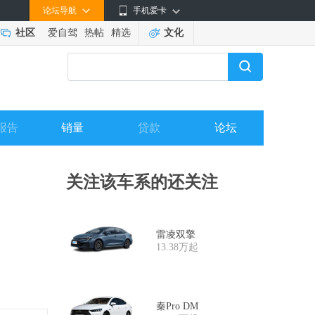
论坛导航
手机爱卡
社区
爱自驾
热帖
精选
文化
报告
销量
贷款
论坛
关注该车系的还关注
雷凌双擎
13.38万起
秦Pro DM