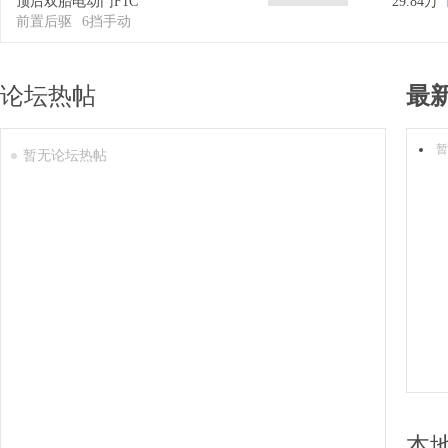
顶后双胎电动门F1C
29.84万
前置后驱
6挡手动
论坛热帖
最
暂
暂无论坛热帖
本