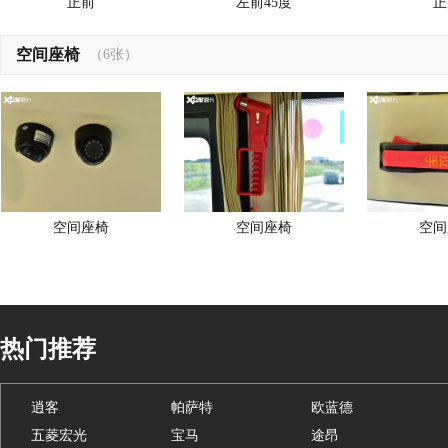
正前
左前45度
正
空间座椅
（6张）
空间座椅
空间座椅
空间
热门推荐
逍客
帕萨特
欧蓝德
五菱宏光
宝马
途昂