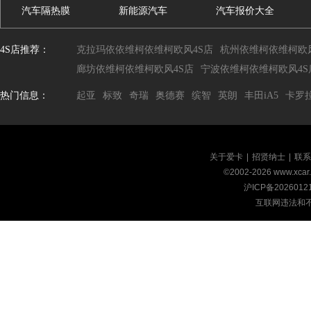
汽车隔热膜
新能源汽车
汽车报价大全
4S店推荐：
克拉玛依依维柯依维柯欧风4S店
杭州依维柯依维柯欧风
廊坊依维柯依维柯欧风4S店
宁波依维柯依维柯欧风4S
热门信息：
起亚
标致
奇瑞
奥德赛
缤智
英朗
丰田iA5
卡罗
关于爱卡
|
招贤纳士
|
联系
©2002-
2026
www.xca
沪ICP备2026012
互联网违法和不良信