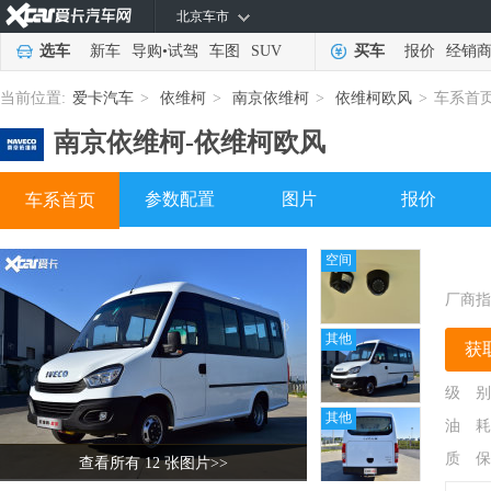
北京车市
选车
新车
导购
•
试驾
车图
SUV
买车
报价
经销
当前位置:
爱卡汽车
>
依维柯
>
南京依维柯
>
依维柯欧风
>
车系首
南京依维柯-
依维柯欧风
参数配置
图片
报价
车系首页
空间
厂商指
其他
获
级 别
其他
油 耗
质 保
查看所有 12 张图片
>>