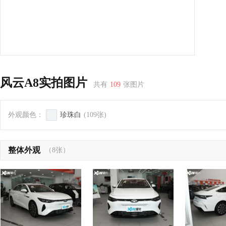
风云A8实拍图片
共有
109
张图片
外观颜色：
珍珠白
(109张)
整体外观
（8张）