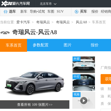
北京车市
选车
新车
导购
•
试驾
车图
SUV
买车
报价
经销
当前位置:
爱卡汽车
>
奇瑞风云
>
奇瑞风云
>
风云A8
>
车系首页
奇瑞风云-
风云A8
参数配置
图片
报价
车系首页
外观
厂商指
中控
获
级 别
视频
油 耗
质 保
查看所有 109 张图片
>>