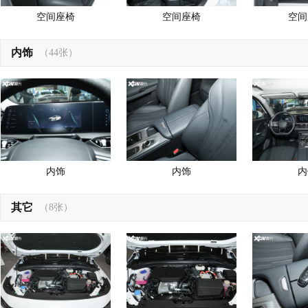
空间座椅
空间座椅
空间
内饰
（44张）
内饰
内饰
内
其它
（8张）