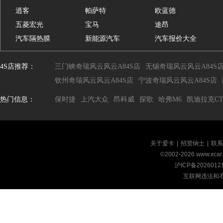
逍客
帕萨特
欧蓝德
五菱宏光
宝马
途昂
汽车隔热膜
新能源汽车
汽车报价大全
4S店推荐：
三门峡奇瑞风云风云A84S店
无锡奇瑞风云风云A84S
钦州奇瑞风云风云A84S店
宁波奇瑞风云风云A84S店
热门信息：
保时捷
上汽大众
昂科威
探歌
哈弗M6
凯迪拉克CT
关于爱卡
|
招贤纳士
|
联系
©2002-
2026
www.xca
沪ICP备2026012
互联网违法和不良信